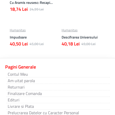
Cu Aramis reusesc: Recapitulare si evaluare - Clasa a 4-a (Matematica, Stiinte ale naturii si Educatie civica)
18,74 Lei
24,99 Lei
Humanitas
Humanitas
Impudoare
Descifrarea Universului
40,50 Lei
40,18 Lei
45,00 Lei
49,00 Lei
Pagini Generale
Contul Meu
Am uitat parola
Returnari
Finalizare Comanda
Edituri
Livrare si Plata
Prelucrarea Datelor cu Caracter Personal