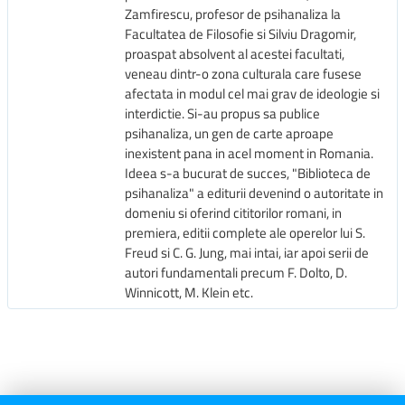
Zamfirescu, profesor de psihanaliza la
acceptării, în care prietenia se dovedeşte mai puternică
Facultatea de Filosofie si Silviu Dragomir,
decât slăbiciunile omeneşti.
proaspat absolvent al acestei facultati,
veneau dintr-o zona culturala care fusese
afectata in modul cel mai grav de ideologie si
interdictie. Si-au propus sa publice
psihanaliza, un gen de carte aproape
inexistent pana in acel moment in Romania.
Ideea s-a bucurat de succes, "Biblioteca de
psihanaliza" a editurii devenind o autoritate in
domeniu si oferind cititorilor romani, in
premiera, editii complete ale operelor lui S.
Freud si C. G. Jung, mai intai, iar apoi serii de
autori fundamentali precum F. Dolto, D.
Winnicott, M. Klein etc.