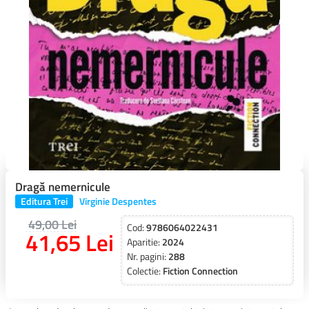
Dragă nemernicule
Editura Trei
Virginie Despentes
49,00 Lei
Cod:
9786064022431
41,65 Lei
Aparitie:
2024
Nr. pagini:
288
Colectie:
Fiction Connection