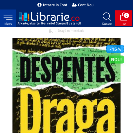
Intrare in Cont
Cont Nou
0
Dragă nemernicule
-15 %
NOU!