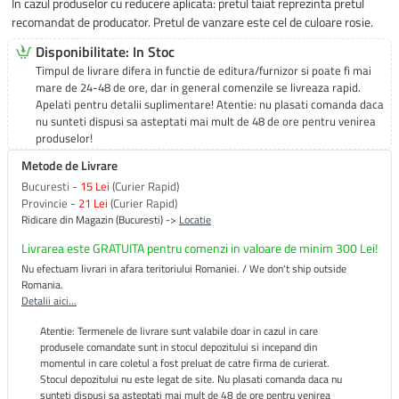
In cazul produselor cu reducere aplicata: pretul taiat reprezinta pretul
recomandat de producator. Pretul de vanzare este cel de culoare rosie.
Disponibilitate: In Stoc
Timpul de livrare difera in functie de editura/furnizor si poate fi mai
mare de 24-48 de ore, dar in general comenzile se livreaza rapid.
Apelati pentru detalii suplimentare! Atentie: nu plasati comanda daca
nu sunteti dispusi sa asteptati mai mult de 48 de ore pentru venirea
produselor!
Metode de Livrare
Bucuresti -
15 Lei
(Curier Rapid)
Provincie -
21 Lei
(Curier Rapid)
Ridicare din Magazin (Bucuresti) ->
Locatie
Livrarea este GRATUITA pentru comenzi in valoare de minim 300 Lei!
Nu efectuam livrari in afara teritoriului Romaniei. / We don't ship outside
Romania.
Detalii aici...
Atentie: Termenele de livrare sunt valabile doar in cazul in care
produsele comandate sunt in stocul depozitului si incepand din
momentul in care coletul a fost preluat de catre firma de curierat.
Stocul depozitului nu este legat de site. Nu plasati comanda daca nu
sunteti dispusi sa asteptati mai mult de 48 de ore pentru venirea