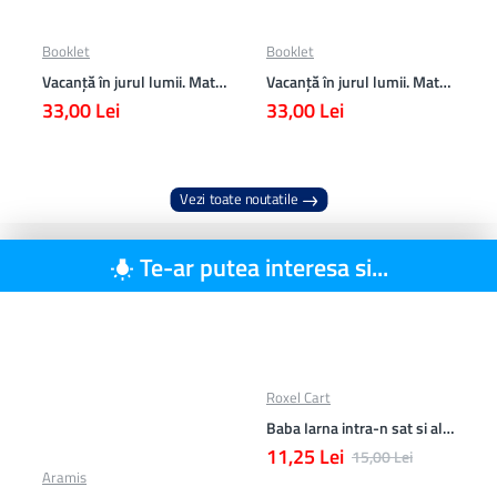
Booklet
Booklet
Vacanță în jurul lumii. Matematică clasa a VII-a – EDIȚIA 2026
Vacanță în jurul lumii. Matematică clasa a VI-a – EDIȚIA 2026
33,00 Lei
33,00 Lei
Vezi toate noutatile
Te-ar putea interesa si...
Roxel Cart
Baba Iarna intra-n sat si alte poezii
11,25 Lei
15,00 Lei
Aramis