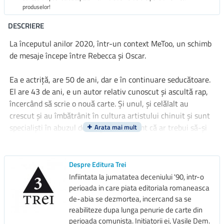
produselor!
DESCRIERE
La începutul anilor 2020, într-un context MeToo, un schimb
de mesaje începe între Rebecca şi Oscar.
Ea e actriță, are 50 de ani, dar e în continuare seducătoare.
El are 43 de ani, e un autor relativ cunoscut şi ascultă rap,
încercând să scrie o nouă carte. Şi unul, şi celălalt au
crescut şi au îmbătrânit în cultura artistului chinuit şi sunt
specialişti în abuzul de droguri, însă simt că ar trebui să-şi
schimbe obiceiurile. Primele mesaje dintre ei sunt agresive
şi totul pare să-i despartă. Apare şi o a treia voce, a lui Zoé,
care nu are nici 30 de ani, e feministă şi dependentă de
Despre Editura Trei
rețelele sociale. Toți trei sunt certăreți, dar vulnerabili. În
Infiintata la jumatatea deceniului '90, intr-o
cele din urmă între ei se naşte o prietenie care îi obligă să
perioada in care piata editoriala romaneasca
de-abia se dezmortea, incercand sa se
depună armele.
reabiliteze dupa lunga penurie de carte din
perioada comunista. Initiatorii ei, Vasile Dem.
Un roman al furiei şi al consolării, al înverşunării şi al