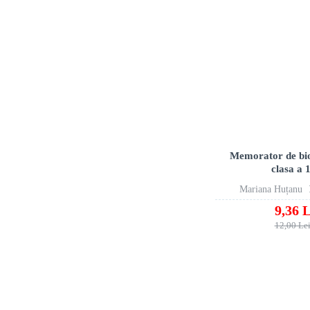
Memorator de bio
clasa a 
Mariana Huțanu
9,36 L
12,00 Le