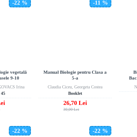
-22 %
-11 %
ogie vegetală
Manual Biologie pentru Clasa a
B
asele 9-10
5-a
Bac
KOVACS Irina
Claudia Ciceu, Georgeta Costea
N
 45
Booklet
ei
26,70 Lei
i
30,00 Lei
-22 %
-22 %