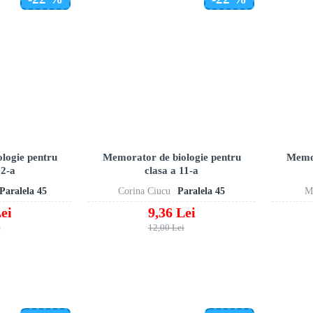
logie pentru
Memorator de biologie pentru
Memor
12-a
clasa a 11-a
Paralela 45
Corina Ciucu
Paralela 45
M
ei
9,36 Lei
i
12,00 Lei