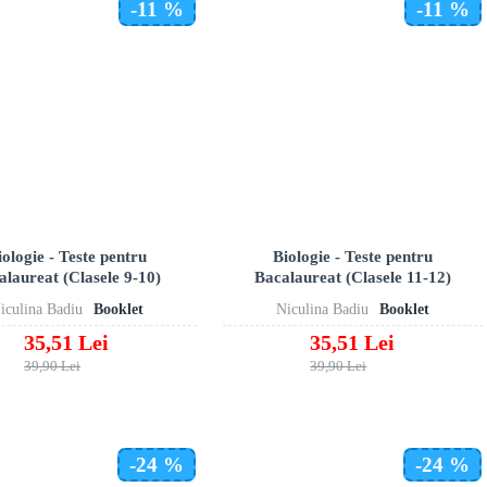
-11 %
-11 %
iologie - Teste pentru
Biologie - Teste pentru
alaureat (Clasele 9-10)
Bacalaureat (Clasele 11-12)
iculina Badiu
Booklet
Niculina Badiu
Booklet
35,51 Lei
35,51 Lei
39,90 Lei
39,90 Lei
-24 %
-24 %