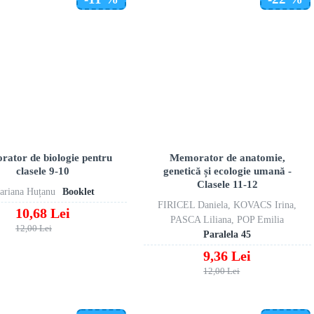
ator de biologie pentru
Memorator de anatomie,
clasele 9-10
genetică și ecologie umană -
Clasele 11-12
ariana Huțanu
Booklet
FIRICEL Daniela, KOVACS Irina,
10,68 Lei
PASCA Liliana, POP Emilia
12,00 Lei
Paralela 45
9,36 Lei
12,00 Lei