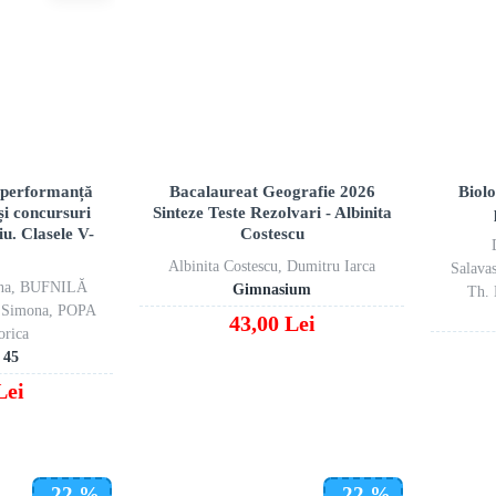
e performanță
Bacalaureat Geografie 2026
Biolo
și concursuri
Sinteze Teste Rezolvari - Albinita
u. Clasele V-
Costescu
Albinita Costescu, Dumitru Iarca
Salava
na, BUFNILĂ
Gimnasium
Th. 
 Simona, POPA
43,00 Lei
orica
 45
Lei
-22 %
-22 %