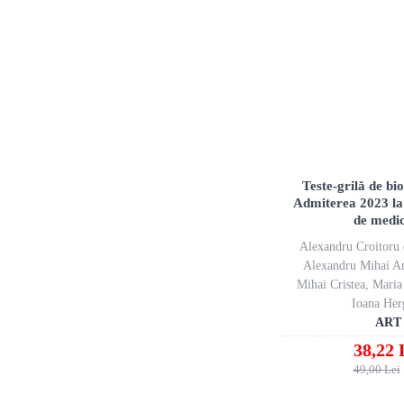
Teste-grilă de bi
Admiterea 2023 la 
de medi
Alexandru Croitoru 
Alexandru Mihai A
Mihai Cristea, Mari
Ioana Her
ART
38,22 
49,00 Lei