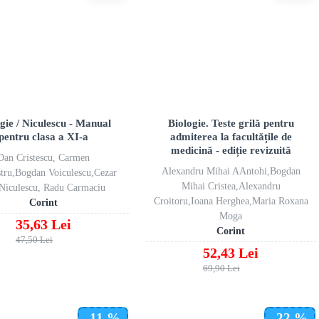
gie / Niculescu - Manual
Biologie. Teste grilă pentru
pentru clasa a XI-a
admiterea la facultățile de
medicină - ediție revizuită
Dan Cristescu, Carmen
Alexandru Mihai AAntohi,Bogdan
stru,Bogdan Voiculescu,Cezar
Mihai Cristea,Alexandru
Niculescu, Radu Carmaciu
Croitoru,Ioana Herghea,Maria Roxana
Corint
Moga
35,63 Lei
Corint
47,50 Lei
52,43 Lei
69,90 Lei
-11 %
-22 %