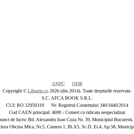
ANPC
ODR
Copyright ©
Librarie.co
2026 (din 2014). Toate drepturile rezervate.
S.C. AFCA BOOK S.R.L.
CUI: RO 32950319 Nr. Registrul Comertului: J40/3440/2014
Cod CAEN principal: 4690 - Comert cu ridicata nespecializat
unct de lucru: Bd. Alexandru Ioan Cuza Nr. 39, Municipiul Bucuresti,
Aleea Obcina Mica, Nr.5, Camera 1, Bl.A5, Sc.D, Et.4, Ap.58, Municipi