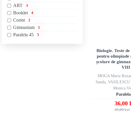
ART
3
Booklet
4
Corint
2
Gimnasium
1
Paralela 45
5
Biologie. Teste d
pentru olimpiade 
școlare de gimnazi
VIII
MOGA Maria Roxa
Sanda, VASILESCU
Monica Vi
Paralela
36,00 
45,00 Lei