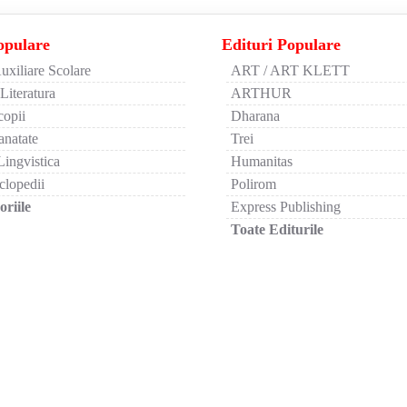
opulare
Edituri Populare
uxiliare Scolare
ART / ART KLETT
 Literatura
ARTHUR
copii
Dharana
anatate
Trei
Lingvistica
Humanitas
clopedii
Polirom
riile
Express Publishing
Toate Editurile