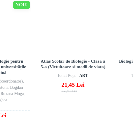
NOU!
ologie pentru
Atlas Scolar de Biologie - Clasa a
Biolog
universitățile
5-a (Vietuitoare si medii de viata)
cină
Ionut Popa
ART
(coordonator),
21,45 Lei
ntohi, Bogdan
27,50 Lei
a Roxana Moga,
ghea
Lei