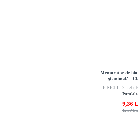
Memorator de biol
şi animală - Cl
FIRICEL Daniela, 
Paralela
9,36 L
12,00 Le