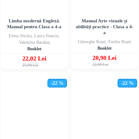
Limba modernă Engleză.
Manual Arte vizuale și
Manual pentru Clasa a 4-a
abilități practice - Clasa a 4-
a
Elena Sticlea, Laura Stanciu,
Gheorghe Roșeț, Emilia Roșeț
Valentina Barabaș
Booklet
Booklet
20,90 Lei
22,02 Lei
22,00 Lei
25,90 Lei
-22 %
-22 %