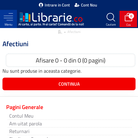
Intrare in Cont
Cont Nou
0
Afectiuni
Afectiuni
Afisare 0 - 0 din 0 (0 pagini)
Nu sunt produse in aceasta categorie.
CONTINUA
Pagini Generale
Contul Meu
Am uitat parola
Returnari