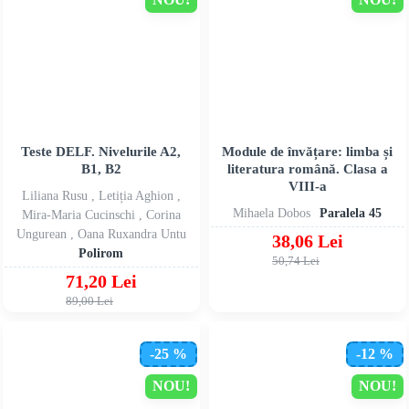
Teste DELF. Nivelurile A2,
Module de învățare: limba și
B1, B2
literatura română. Clasa a
VIII-a
Liliana Rusu , Letiția Aghion ,
Mihaela Dobos
Paralela 45
Mira-Maria Cucinschi , Corina
Ungurean , Oana Ruxandra Untu
38,06 Lei
Polirom
50,74 Lei
71,20 Lei
89,00 Lei
-25 %
-12 %
NOU!
NOU!