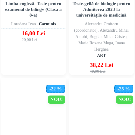
Limba engleză. Teste pentru
Teste-grilă de biologie pentru
examenul de bilingv (Clasa a
Admiterea 2023 la
8-a)
universitățile de medicină
Loredana Ivan
Carminis
Alexandru Croitoru
(coordonator), Alexandru Mihai
16,00 Lei
Antohi, Bogdan Mihai Cristea,
20,00 Lei
Maria Roxana Moga, Ioana
Herghea
ART
38,22 Lei
49,00 Lei
-22 %
-25 %
NOU!
NOU!