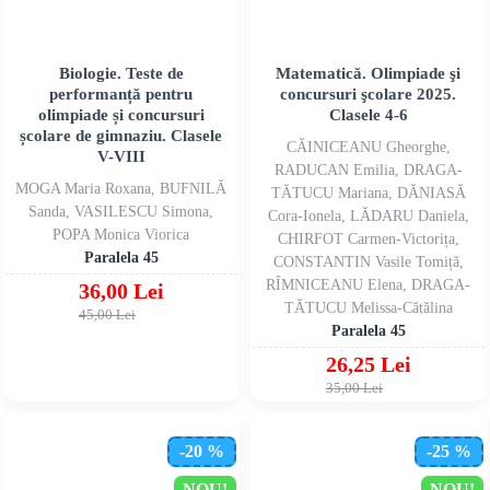
Biologie. Teste de
Matematică. Olimpiade şi
performanță pentru
concursuri şcolare 2025.
olimpiade și concursuri
Clasele 4-6
școlare de gimnaziu. Clasele
CĂINICEANU Gheorghe,
V-VIII
RADUCAN Emilia, DRAGA-
MOGA Maria Roxana, BUFNILĂ
TĂTUCU Mariana, DĂNIASĂ
Sanda, VASILESCU Simona,
Cora-Ionela, LĂDARU Daniela,
POPA Monica Viorica
CHIRFOT Carmen-Victorița,
Paralela 45
CONSTANTIN Vasile Tomiță,
RÎMNICEANU Elena, DRAGA-
36,00 Lei
TĂTUCU Melissa-Cătălina
45,00 Lei
Paralela 45
26,25 Lei
35,00 Lei
-20 %
-25 %
NOU!
NOU!