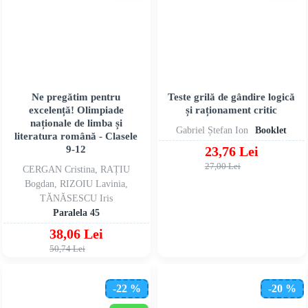
Ne pregătim pentru
Teste grilă de gândire logică
excelență! Olimpiade
și raționament critic
naționale de limba și
Gabriel Ștefan Ion
Booklet
literatura română - Clasele
9-12
23,76 Lei
27,00 Lei
CERGAN Cristina, RAȚIU
Bogdan, RIZOIU Lavinia,
TĂNĂSESCU Iris
Paralela 45
38,06 Lei
50,74 Lei
-22 %
-20 %