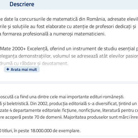
Descriere
 date la concursurile de matematică din România, adresate elevil
le și soluțiile au fost elaborate cu atenție de profesori dedicați și
 la formarea profesională a numeroși matematicieni.
ii Mate 2000+ Excelență, oferind un instrument de studiu esențial 
i eleganța demonstrațiilor, volumul se adresează atât elevilor pasio
 îndrumă cu răbdare și devotament.
re înțelegerea profundă a matematicii – o invitație la descoperire,
oscută ca fiind una dintre cele mai importante edituri românești.
 și beletristică. Din 2002, producția editorială s-a diversificat, țintind un 
zate 4 departamente editoriale: ficțiune, nonficțiune, literatură pentru co
 care acoperă peste 70 de domenii. Majoritatea produselor sunt mărci înre
0 titluri, în peste 18.000.000 de exemplare.