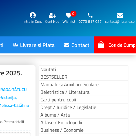
0
Intra in Cont
Cont Nou
Wishlist
0773 817 087
contact@librarie.co
ti
Livrare si Plata
Contact
Cos de Cump
Noutati
re 2025.
BESTSELLER
Manuale si Auxiliare Scolare
 DRAGA-TĂTUCU
Beletristica / Literatura
ictorița,
Carti pentru copii
elissa-Cătălina
Drept / Juridice / Legislatie
Albume / Arta
. Pentru detalii
Atlase / Enciclopedii
Business / Economie