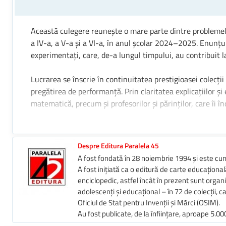
Această culegere reunește o mare parte dintre problemele
a IV-a, a V-a și a VI-a, în anul școlar 2024–2025. Enunțuri
experimentați, care, de-a lungul timpului, au contribuit
Lucrarea se înscrie în continuitatea prestigioasei colecț
pregătirea de performanță. Prin claritatea explicațiilor ș
matematică, precum și profesorilor și părinților, care îi
Această lucrare nu este doar un auxiliar, ci și un ghid sp
perseverență și excelență.
Despre Editura Paralela 45
A fost fondată în 28 noiembrie 1994 și este cun
Prof. univ. dr. Radu Gologan
A fost inițiată ca o editură de carte educațională
enciclopedic, astfel încât în prezent sunt organi
adolescenți și educațional – în 72 de colecții,
Oficiul de Stat pentru Invenții și Mărci (OSIM).
Au fost publicate, de la înființare, aproape 5.00