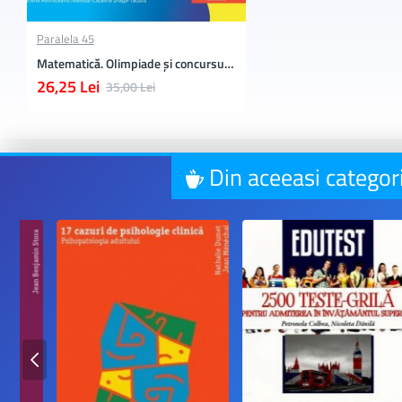
Paralela 45
Matematică. Olimpiade şi concursuri şcolare 2025. Clasele 4-6
26,25 Lei
35,00 Lei
Din aceeasi categor