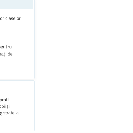
or claselor
pentru
nați de
profil
pii și
gistrate la