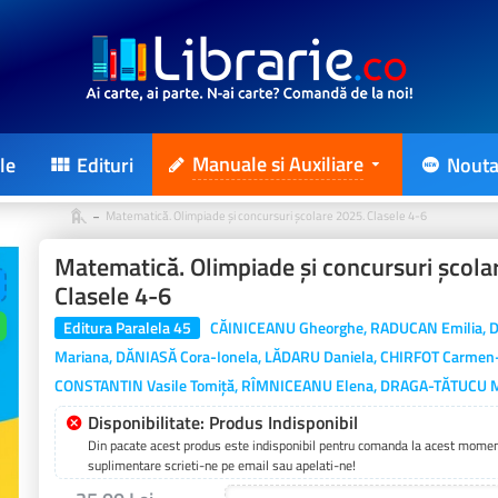
Manuale si Auxiliare
le
Edituri
Nouta
Matematică. Olimpiade şi concursuri şcolare 2025. Clasele 4-6
Matematică. Olimpiade şi concursuri şcola
Clasele 4-6
Editura Paralela 45
CĂINICEANU Gheorghe, RADUCAN Emilia,
Mariana, DĂNIASĂ Cora-Ionela, LĂDARU Daniela, CHIRFOT Carmen-V
CONSTANTIN Vasile Tomiță, RÎMNICEANU Elena, DRAGA-TĂTUCU M
Disponibilitate: Produs Indisponibil
Din pacate acest produs este indisponibil pentru comanda la acest moment
suplimentare scrieti-ne pe email sau apelati-ne!