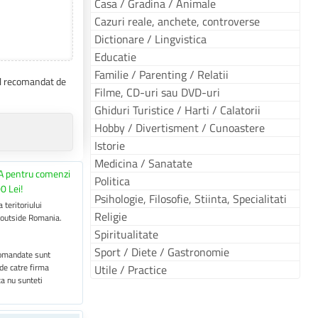
Casa / Gradina / Animale
Cazuri reale, anchete, controverse
Dictionare / Lingvistica
Educatie
Familie / Parenting / Relatii
tul recomandat de
Filme, CD-uri sau DVD-uri
Ghiduri Turistice / Harti / Calatorii
Hobby / Divertisment / Cunoastere
Istorie
Medicina / Sanatate
A pentru comenzi
Politica
0 Lei!
Psihologie, Filosofie, Stiinta, Specialitati
 teritoriului
Religie
 outside Romania.
Spiritualitate
Sport / Diete / Gastronomie
 comandate sunt
 de catre firma
Utile / Practice
ca nu sunteti