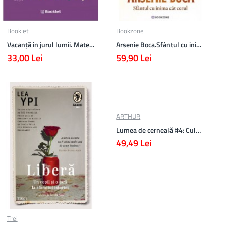
Booklet
Bookzone
Vacanță în jurul lumii. Matematică clasa a V-a – EDIȚIA 2026
Arsenie Boca.Sfântul cu inima cat cerul
33,00 Lei
59,90 Lei
ARTHUR
Lumea de cerneală #4: Culoarea răzbunării
49,49 Lei
Trei