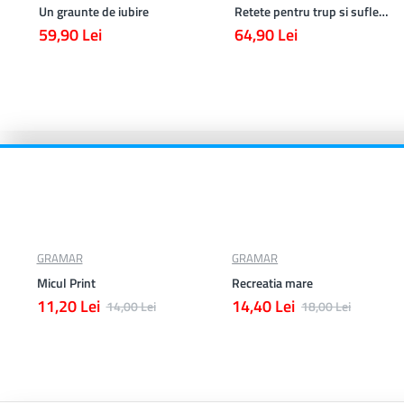
Un graunte de iubire
Retete pentru trup si suflet din bucataria manastirii
59,90 Lei
64,90 Lei
GRAMAR
GRAMAR
Micul Print
Recreatia mare
11,20 Lei
14,40 Lei
14,00 Lei
18,00 Lei