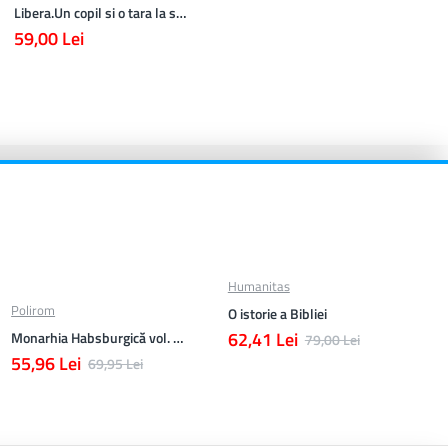
Libera.Un copil si o tara la sfarsitul istoriei.Lea Ypi
59,00 Lei
Humanitas
Polirom
O istorie a Bibliei
62,41 Lei
Monarhia Habsburgică vol. VI (1848-1918)
79,00 Lei
55,96 Lei
69,95 Lei