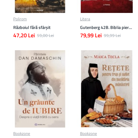
Polirom
Litera
Războiul fără sfârşit
Gutenberg 42B. Biblia pierduta
47,20 Lei
79,99 Lei
59,00 Lei
99,99 Lei
Bookzone
Bookzone