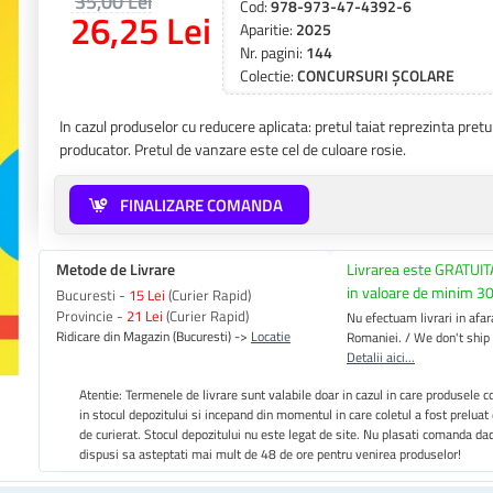
35,00 Lei
Cod:
978-973-47-4392-6
26,25 Lei
Aparitie:
2025
Nr. pagini:
144
Colectie:
CONCURSURI ȘCOLARE
In cazul produselor cu reducere aplicata: pretul taiat reprezinta pre
producator. Pretul de vanzare este cel de culoare rosie.
FINALIZARE COMANDA
Metode de Livrare
Livrarea este GRATUIT
in valoare de minim 30
Bucuresti -
15 Lei
(Curier Rapid)
Provincie -
21 Lei
(Curier Rapid)
Nu efectuam livrari in afara
Ridicare din Magazin (Bucuresti) ->
Locatie
Romaniei. / We don't ship
Detalii aici...
Atentie: Termenele de livrare sunt valabile doar in cazul in care produsele
in stocul depozitului si incepand din momentul in care coletul a fost preluat
de curierat. Stocul depozitului nu este legat de site. Nu plasati comanda da
dispusi sa asteptati mai mult de 48 de ore pentru venirea produselor!