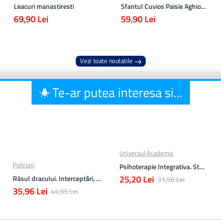
Leacuri manastiresti
Sfantul Cuvios Paisie Aghioritul
69,90 Lei
59,90 Lei
Vezi toate noutatile
Te-ar putea interesa si...
Universul Academic
Polirom
Psihoterapie Integrativa. Studii
25,20 Lei
Râsul dracului. Interceptări, informaţii desecretizate, autodenunţuri
31,50 Lei
35,96 Lei
44,95 Lei