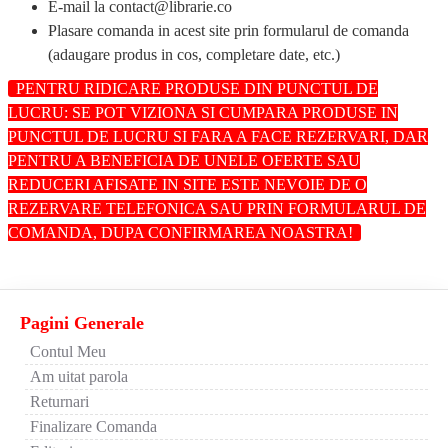
E-mail la
contact@librarie.co
Plasare comanda in acest site prin
formularul de comanda
(adaugare produs in cos, completare date, etc.)
PENTRU RIDICARE PRODUSE DIN PUNCTUL DE
LUCRU: SE POT VIZIONA SI CUMPARA PRODUSE IN
PUNCTUL DE LUCRU SI FARA A FACE REZERVARI, DAR
PENTRU A BENEFICIA DE UNELE OFERTE SAU
REDUCERI AFISATE IN SITE ESTE NEVOIE DE O
REZERVARE TELEFONICA SAU PRIN FORMULARUL DE
COMANDA, DUPA CONFIRMAREA NOASTRA!
Pagini Generale
Contul Meu
Am uitat parola
Returnari
Finalizare Comanda