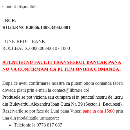
Conturi disponibile:
- BCR:
RO24.RNCB.0066.1408.3494.0001
- UNICREDIT BANK:
RO51.BACX.0000.0039.0107.1000
ATENTIE! NU FACETI TRANSFERUL BANCAR PANA
NU VA CONFIRMAM CA PUTEM ONORA COMANDA!
Dupa ce aveti confirmarea noastra ca putem onora comanda faceti
dovada platii prin e-mail la contact@librarie.co!
Produsele se pot
viziona
sau
cumpara
si in punctul nostru de lucru
din
Bulevardul Alexandru Ioan Cuza Nr. 39 (Sector 1, Bucuresti).
Rezervarile se pot face
de Luni pana Vineri
pana in ora 15:00
prin
una din modalitatile urmatoare:
Telefonic la
0773 817 087