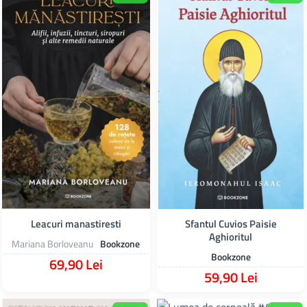
Leacuri manastiresti
Sfantul Cuvios Paisie
Aghioritul
Mariana Borloveanu
Bookzone
Bookzone
69,90 Lei
59,90 Lei