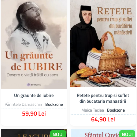
Un graunte de iubire
Retete pentru trup si suflet
din bucataria manastirii
Părintele Damaschin
Bookzone
Maica Teclea
Bookzone
59,90 Lei
64,90 Lei
NOU!
NOU!