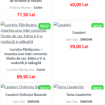
de Windsor și naziștii
40,00 Lei
Andrew Morton
Corint
77,50 Lei
NOU!
NOU!
Cavalerii
Ioan Dan
DAKSHA
59,00 Lei
Lucrețiu Pătrășcanu –
moartea unui lider comunist.
Studiu de caz. Ediția a V-a,
revăzută și adăugită
Lucrețiu Pătrășcanu
Corint
89,90 Lei
NOU!
NOU!
Cavalerii Ordinului Basarab
Taina Cavalerilor
ioan Dan
DAKSHA
Ioan Dan
DAKSHA