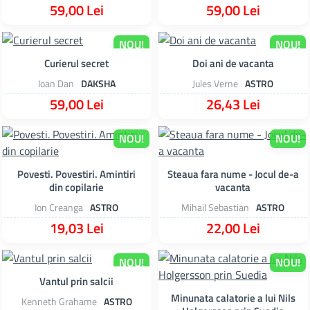
59,00 Lei
59,00 Lei
NOU!
NOU!
Curierul secret
Doi ani de vacanta
Ioan Dan
DAKSHA
Jules Verne
ASTRO
59,00 Lei
26,43 Lei
NOU!
NOU!
Povesti. Povestiri. Amintiri
Steaua fara nume - Jocul de-a
din copilarie
vacanta
Ion Creanga
ASTRO
Mihail Sebastian
ASTRO
19,03 Lei
22,00 Lei
NOU!
NOU!
Vantul prin salcii
Minunata calatorie a lui Nils
Kenneth Grahame
ASTRO