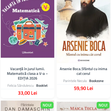
Vacanță în jurul lumii.
Arsenie Boca.Sfântul cu inima
Matematică clasa a V-a –
cat cerul
EDIȚIA 2026
Parintele Necula
Bookzone
Felicia Săndulescu
Booklet
59,90 Lei
33,00 Lei
NOU!
NOU!