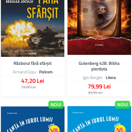
Războiul fără sfârşit
Gutenberg 42B. Biblia
pierduta
Armand Goșu
Polirom
Igor Bergler
Litera
47,20 Lei
79,99 Lei
59,00 Lei
99,99 Lei
NOU!
NOU!