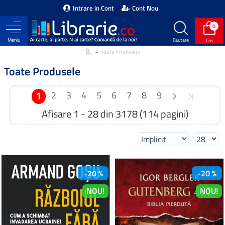
Intrare in Cont
Cont Nou
0
Toate Produsele
Toate Produsele
1
2
3
4
5
6
7
8
9
Afisare 1 - 28 din 3178 (114 pagini)
-20 %
-20 %
NOU!
NOU!