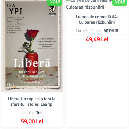
NOU!
NOU!
Lumea de cerneală #4:
Culoarea răzbunării
Cornelia Funke
ARTHUR
49,49 Lei
Libera.Un copil si o tara la
sfarsitul istoriei.Lea Ypi
Lea Ypi
Trei
59,00 Lei