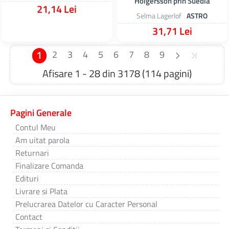
Holgersson prin Suedia
21,14 Lei
Selma Lagerlof
ASTRO
31,71 Lei
1
2
3
4
5
6
7
8
9
Afisare 1 - 28 din 3178 (114 pagini)
Pagini Generale
Contul Meu
Am uitat parola
Returnari
Finalizare Comanda
Edituri
Livrare si Plata
Prelucrarea Datelor cu Caracter Personal
Contact