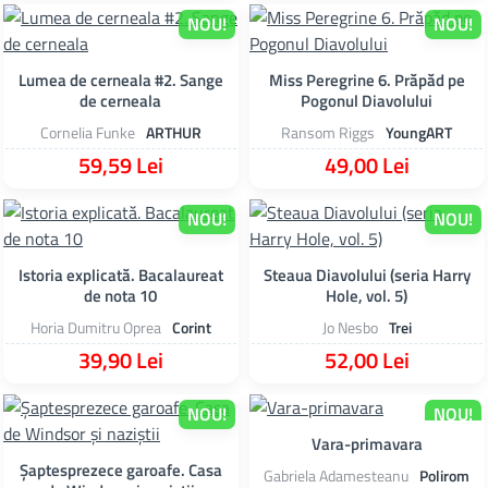
NOU!
NOU!
Lumea de cerneala #2. Sange
Miss Peregrine 6. Prăpăd pe
de cerneala
Pogonul Diavolului
Cornelia Funke
ARTHUR
Ransom Riggs
YoungART
59,59 Lei
49,00 Lei
NOU!
NOU!
Istoria explicată. Bacalaureat
Steaua Diavolului (seria Harry
de nota 10
Hole, vol. 5)
Horia Dumitru Oprea
Corint
Jo Nesbo
Trei
39,90 Lei
52,00 Lei
NOU!
NOU!
Vara-primavara
Șaptesprezece garoafe. Casa
Gabriela Adamesteanu
Polirom