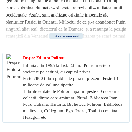
geopolitic inaugurat de al doilea mandat al lui Donald Trump,
care a subminat dramatic – și poate iremediabil – unitatea lumii
occidentale. Astfel, sunt analizate originile imperiale ale
planurilor Rusiei în Orientul Mijlociu; de ce și-a abandonat Putin
singurul aliat real, dictatorul de la Damasc, și a renunțat la poziția
strategică din Venezuela; cum schimbă utilizarea pe scară tot mai
largă a dronelor modul de desfășurare al luptelor și, adeseori,
deznodământul lor; evoluțiile recente ale negocierilor pentru
încheierea războiului. Autorul îmbină rigoarea istoricului cu
Despre Editura Polirom
analiza politică lucidă pentru a ne ghida prin acest labirint de
Infiintata in 1995 la Iasi, Editura Polirom este o
interese politice și acțiuni contradictorii, oferindu-ne cheia spre
societate pe actiuni, cu capital privat.
înțelegerea principalelor evenimente internaționale din ultimii doi
Peste 7800 titluri publicate pina in prezent. Peste 13
milioane de volume tiparite.
ani.
Titlurile editate de Polirom apar in peste 60 de serii si
colectii, dintre care amintim: Plural, Biblioteca Ioan
Petru Culianu, Historia, Biblioteca Polirom, Biblioteca
medievala, Collegium, Ego. Proza, Traditia crestina,
Hexagon etc.