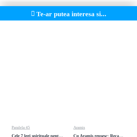
Te-ar putea interesa si...
Paralela 45
Aramis
Cele 7 legi spirituale pentru parinti
Cu Aramis reusesc: Recapitulare si evaluare - Clasa a 3-a (Matematica si Stiinte ale naturii)