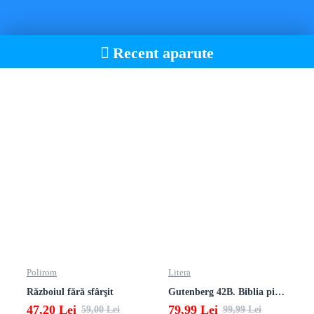
Recent aparute
Polirom
Litera
Războiul fără sfârşit
Gutenberg 42B. Biblia pierduta
47,20 Lei
79,99 Lei
59,00 Lei
99,99 Lei