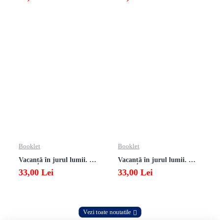
Booklet
Booklet
Vacanță în jurul lumii. Matematică clasa a VII-a – EDIȚIA 2026
Vacanță în jurul lumii. Matematică clasa a VI-a – EDIȚIA 2026
33,00 Lei
33,00 Lei
Vezi toate noutatile