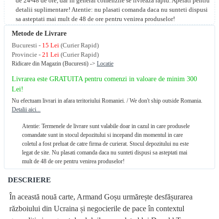
de 24-48 de ore, dar in general comenzile se livreaza rapid. Apelati pentru
detalii suplimentare! Atentie: nu plasati comanda daca nu sunteti dispusi
sa asteptati mai mult de 48 de ore pentru venirea produselor!
Metode de Livrare
Bucuresti -
15 Lei
(Curier Rapid)
Provincie -
21 Lei
(Curier Rapid)
Ridicare din Magazin (Bucuresti) ->
Locatie
Livrarea este GRATUITA pentru comenzi in valoare de minim 300
Lei!
Nu efectuam livrari in afara teritoriului Romaniei. / We don't ship outside Romania.
Detalii aici...
Atentie: Termenele de livrare sunt valabile doar in cazul in care produsele
comandate sunt in stocul depozitului si incepand din momentul in care
coletul a fost preluat de catre firma de curierat. Stocul depozitului nu este
legat de site. Nu plasati comanda daca nu sunteti dispusi sa asteptati mai
mult de 48 de ore pentru venirea produselor!
DESCRIERE
În această nouă carte, Armand Goșu urmărește desfășurarea
războiului din Ucraina și negocierile de pace în contextul