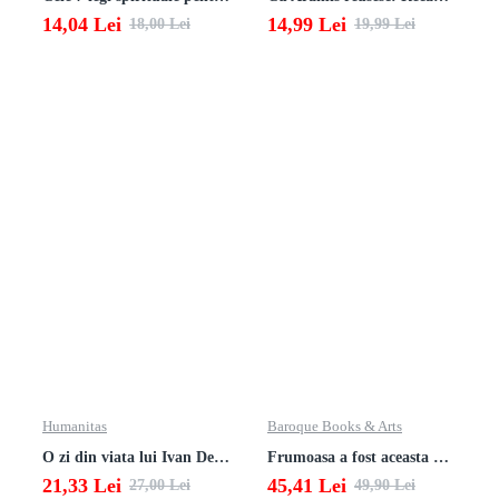
14,04 Lei
14,99 Lei
18,00 Lei
19,99 Lei
Humanitas
Baroque Books & Arts
O zi din viata lui Ivan Denisovici
Frumoasa a fost aceasta viata. totusi.
21,33 Lei
45,41 Lei
27,00 Lei
49,90 Lei