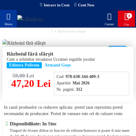
Intrare in Cont
Cont Nou
0
Războiul fără sfârşit
-20 %
Războiul fără sfârşit
Cum a schimbat invadarea Ucrainei regulile jocului
NOU!
Editura Polirom
Armand Goșu
59,00 Lei
Cod:
978-630-344-409-3
47,20 Lei
Aparitie:
Mai 2026
Nr. pagini:
312
In cazul produselor cu reducere aplicata: pretul taiat reprezinta pretul
recomandat de producator. Pretul de vanzare este cel de culoare rosie.
Disponibilitate: In Stoc
Timpul de livrare difera in functie de editura/furnizor si poate fi mai mare