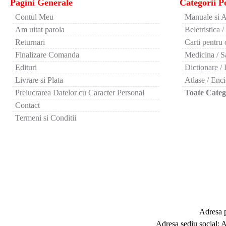
Pagini Generale
Categorii P
Contul Meu
Manuale si A
Am uitat parola
Beletristica /
Returnari
Carti pentru 
Finalizare Comanda
Medicina / S
Edituri
Dictionare / 
Livrare si Plata
Atlase / Enci
Prelucrarea Datelor cu Caracter Personal
Toate Catego
Contact
Termeni si Conditii
Adresa p
Adresa sediu social: 