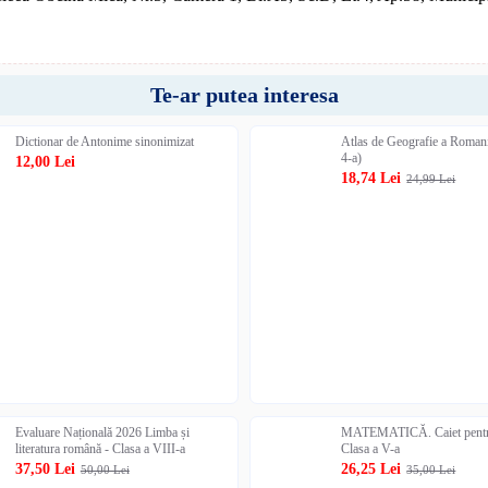
Te-ar putea interesa
Dictionar de Antonime sinonimizat
Atlas de Geografie a Romani
4-a)
12,00 Lei
18,74 Lei
24,99 Lei
Evaluare Națională 2026 Limba și
MATEMATICĂ. Caiet pentru
literatura română - Clasa a VIII-a
Clasa a V-a
37,50 Lei
26,25 Lei
50,00 Lei
35,00 Lei