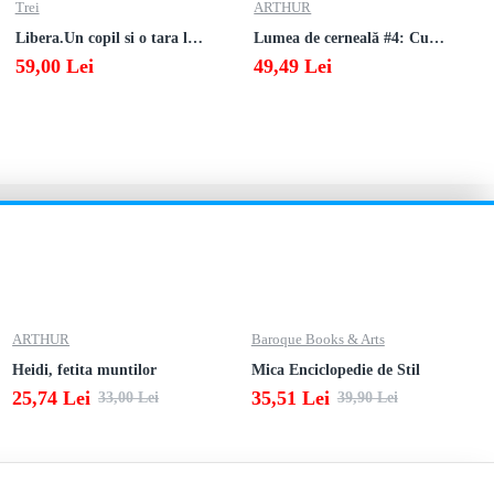
Trei
ARTHUR
Libera.Un copil si o tara la sfarsitul istoriei.Lea Ypi
Lumea de cerneală #4: Culoarea răzbunării
59,00 Lei
49,49 Lei
ARTHUR
Baroque Books & Arts
Heidi, fetita muntilor
Mica Enciclopedie de Stil
25,74 Lei
35,51 Lei
33,00 Lei
39,90 Lei