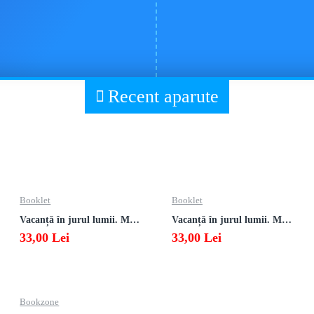
Recent aparute
Booklet
Booklet
Vacanță în jurul lumii. Matematică clasa a VII-a – EDIȚIA 2026
Vacanță în jurul lumii. Matematică clasa a VI-a – EDIȚIA 2026
33,00 Lei
33,00 Lei
Bookzone