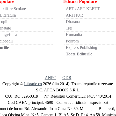
opulare
Edituri Populare
uxiliare Scolare
ART / ART KLETT
 Literatura
ARTHUR
copii
Dharana
anatate
Trei
Lingvistica
Humanitas
clopedii
Polirom
riile
Express Publishing
Toate Editurile
ANPC
ODR
Copyright ©
Librarie.co
2026 (din 2014). Toate drepturile rezervate.
S.C. AFCA BOOK S.R.L.
CUI: RO 32950319 Nr. Registrul Comertului: J40/3440/2014
Cod CAEN principal: 4690 - Comert cu ridicata nespecializat
unct de lucru: Bd. Alexandru Ioan Cuza Nr. 39, Municipiul Bucuresti,
Aleea Obcina Mica, Nr.5, Camera 1, Bl.A5, Sc.D, Et.4, Ap.58, Municipi