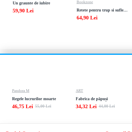
Bookzone
Un graunte de iubire
59,90 Lei
Retete pentru trup si suflet din bucataria manastirii
64,90 Lei
Pandora M
ART
Regele lucrurilor moarte
Fabrica de păpuși
46,75 Lei
34,32 Lei
55,00 Lei
44,00 Lei