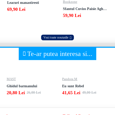
Bookzone
Leacuri manastiresti
69,90 Lei
Sfantul Cuvios Paisie Aghioritul
59,90 Lei
Vezi toate noutatile
Te-ar putea interesa si...
MAST
Pandora M
Ghidul barmanului
Eu sunt Rebel
20,80 Lei
41,65 Lei
26,00 Lei
49,00 Lei