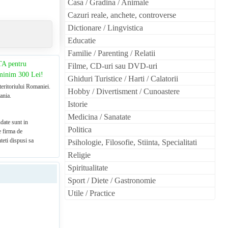
Casa / Gradina / Animale
Cazuri reale, anchete, controverse
Dictionare / Lingvistica
Educatie
Familie / Parenting / Relatii
TA pentru
Filme, CD-uri sau DVD-uri
 minim 300 Lei!
Ghiduri Turistice / Harti / Calatorii
teritoriului Romaniei.
Hobby / Divertisment / Cunoastere
ania.
Istorie
Medicina / Sanatate
date sunt in
Politica
e firma de
teti dispusi sa
Psihologie, Filosofie, Stiinta, Specialitati
Religie
Spiritualitate
Sport / Diete / Gastronomie
Utile / Practice