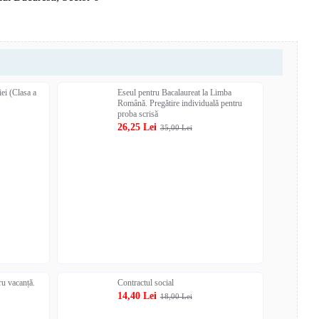
ei (Clasa a
Eseul pentru Bacalaureat la Limba
Română. Pregătire individuală pentru
proba scrisă
26,25 Lei
35,00 Lei
 vacanță.
Contractul social
14,40 Lei
18,00 Lei