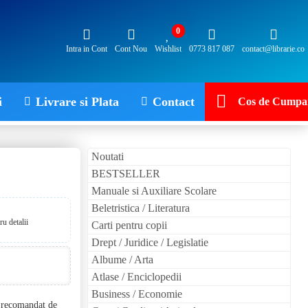
0
Intra in Cont
Cont Nou
Wishlist
0773 817 087
contact@librarie.co
i
Livrare si Plata
Contact
Cos de Cumpar
Noutati
BESTSELLER
Manuale si Auxiliare Scolare
Beletristica / Literatura
u detalii
Carti pentru copii
Drept / Juridice / Legislatie
Albume / Arta
Atlase / Enciclopedii
Business / Economie
l recomandat de