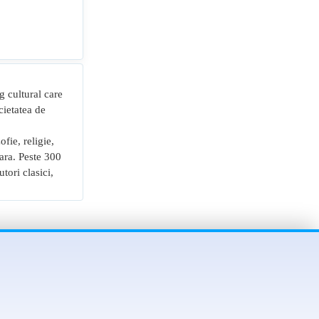
 cultural care
cietatea de
ofie, religie,
olara. Peste 300
tori clasici,