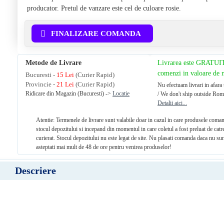
producator. Pretul de vanzare este cel de culoare rosie.
FINALIZARE COMANDA
Metode de Livrare
Livrarea este GRATUI
comenzi in valoare de
Bucuresti -
15 Lei
(Curier Rapid)
Provincie -
21 Lei
(Curier Rapid)
Nu efectuam livrari in afara 
Ridicare din Magazin (Bucuresti) ->
Locatie
/ We don't ship outside Rom
Detalii aici...
Atentie: Termenele de livrare sunt valabile doar in cazul in care produsele coman
stocul depozitului si incepand din momentul in care coletul a fost preluat de catr
curierat. Stocul depozitului nu este legat de site. Nu plasati comanda daca nu sun
asteptati mai mult de 48 de ore pentru venirea produselor!
Descriere