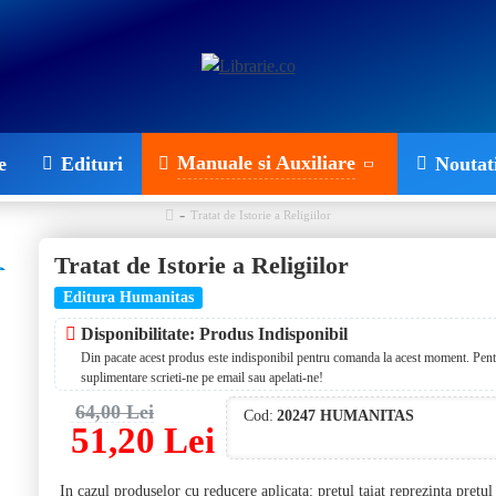
Manuale si Auxiliare
e
Edituri
Noutat
Tratat de Istorie a Religiilor
Tratat de Istorie a Religiilor
Editura Humanitas
Disponibilitate: Produs Indisponibil
Din pacate acest produs este indisponibil pentru comanda la acest moment. Pentr
suplimentare scrieti-ne pe email sau apelati-ne!
64,00 Lei
Cod:
20247 HUMANITAS
51,20 Lei
In cazul produselor cu reducere aplicata: pretul taiat reprezinta pretu