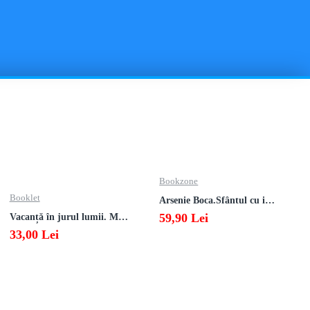
Bookzone
Booklet
Arsenie Boca.Sfântul cu inima cat cerul
59,90 Lei
Vacanță în jurul lumii. Matematică clasa a V-a – EDIȚIA 2026
33,00 Lei