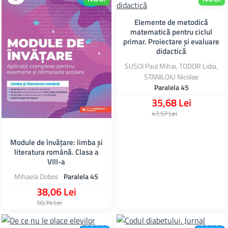
Elemente de metodică
matematică pentru ciclul
primar. Proiectare și evaluare
didactică
SUSOI Paul Mihai, TODOR Lidia,
STANILOIU Nicolae
Paralela 45
35,68 Lei
47,57 Lei
Module de învățare: limba și
literatura română. Clasa a
VIII-a
Mihaela Dobos
Paralela 45
38,06 Lei
50,74 Lei