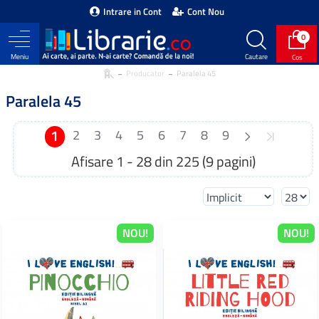
Intrare in Cont
Cont Nou
0
Producator
Paralela 45
Paralela 45
1
2
3
4
5
6
7
8
9
Afisare 1 - 28 din 225 (9 pagini)
NOU!
NOU!