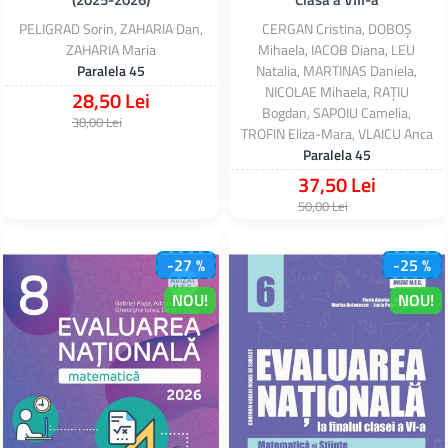
PELIGRAD Sorin, ZAHARIA Dan,
CERGAN Cristina, DOBOȘ
ZAHARIA Maria
Mihaela, IACOB Diana, LEU
Paralela 45
Natalia, MARTINAS Daniela,
NICOLAE Mihaela, RAȚIU
28,50 Lei
Bogdan, SAPOIU Camelia,
38,00 Lei
TROFIN Eliza-Mara, VLAICU Anca
Paralela 45
37,50 Lei
50,00 Lei
-27 %
-25 %
NOU!
NOU!