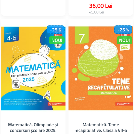
36,00 Lei
45,00 Lei
-25 %
-25 %
NOU!
NOU!
Matematică. Olimpiade şi
Matematică. Teme
concursuri şcolare 2025.
recapitulative. Clasa a VII-a