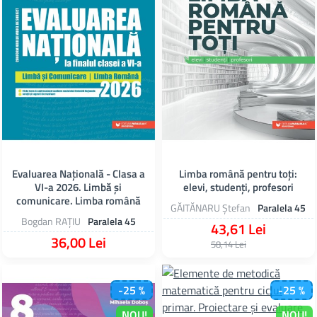
Evaluarea Națională - Clasa a
Limba română pentru toți:
VI-a 2026. Limbă și
elevi, studenți, profesori
comunicare. Limba română
GĂITĂNARU Ștefan
Paralela 45
Bogdan RAȚIU
Paralela 45
43,61 Lei
36,00 Lei
58,14 Lei
-25 %
-25 %
NOU!
NOU!