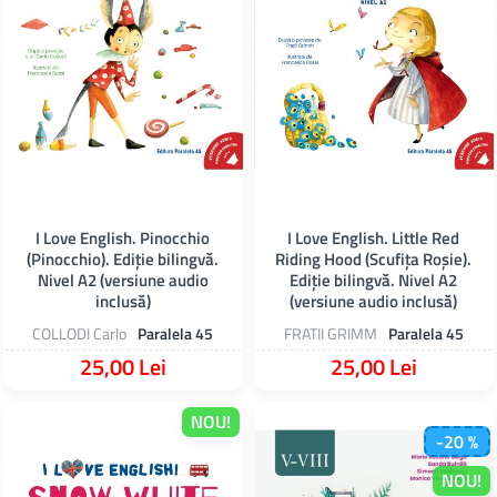
I Love English. Pinocchio
I Love English. Little Red
(Pinocchio). Ediție bilingvă.
Riding Hood (Scufița Roșie).
Nivel A2 (versiune audio
Ediție bilingvă. Nivel A2
inclusă)
(versiune audio inclusă)
COLLODI Carlo
Paralela 45
FRATII GRIMM
Paralela 45
25,00 Lei
25,00 Lei
NOU!
-20 %
NOU!