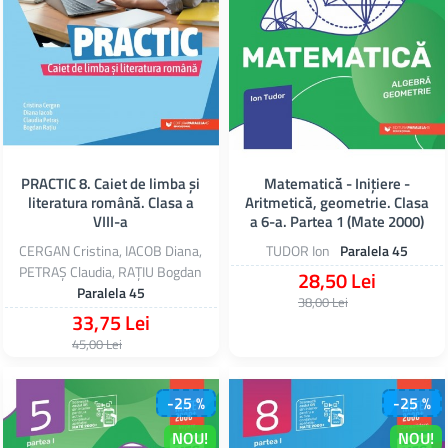
PRACTIC 8. Caiet de limba și
Matematică - Iniţiere -
literatura română. Clasa a
Aritmetică, geometrie. Clasa
VIII-a
a 6-a. Partea 1 (Mate 2000)
CERGAN Cristina, IACOB Diana,
TUDOR Ion
Paralela 45
PETRAȘ Claudia, RAȚIU Bogdan
28,50 Lei
Paralela 45
38,00 Lei
33,75 Lei
45,00 Lei
-25 %
-25 %
NOU!
NOU!