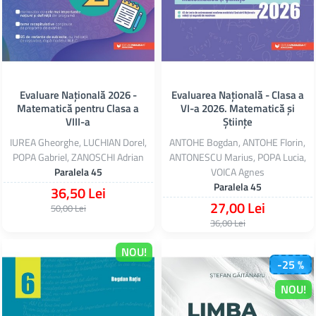
Evaluare Națională 2026 -
Evaluarea Națională - Clasa a
Matematică pentru Clasa a
VI-a 2026. Matematică și
VIII-a
Științe
IUREA Gheorghe, LUCHIAN Dorel,
ANTOHE Bogdan, ANTOHE Florin,
POPA Gabriel, ZANOSCHI Adrian
ANTONESCU Marius, POPA Lucia,
Paralela 45
VOICA Agnes
Paralela 45
36,50 Lei
27,00 Lei
50,00 Lei
36,00 Lei
NOU!
-25 %
NOU!