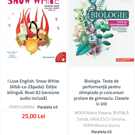
I Love English. Snow White
Biologie. Teste de
(Albă-ca-Zăpada). Ediție
performanță pentru
bilingvă. Nivel A2 (versiune
olimpiade și concursuri
audio inclusă)
școlare de gimnaziu. Clasele
V-VIII
FRATII GRIMM
Paralela 45
MOGA Maria Roxana, BUFNILĂ
25,00 Lei
Sanda, VASILESCU Simona,
POPA Monica Viorica
Paralela 45