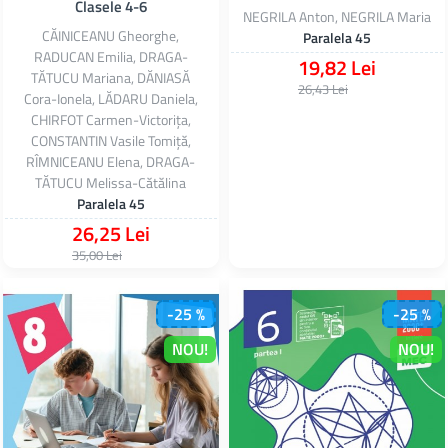
Clasele 4-6
NEGRILA Anton, NEGRILA Maria
CĂINICEANU Gheorghe,
Paralela 45
RADUCAN Emilia, DRAGA-
19,82 Lei
TĂTUCU Mariana, DĂNIASĂ
26,43 Lei
Cora-Ionela, LĂDARU Daniela,
CHIRFOT Carmen-Victorița,
CONSTANTIN Vasile Tomiță,
RÎMNICEANU Elena, DRAGA-
TĂTUCU Melissa-Cătălina
Paralela 45
26,25 Lei
35,00 Lei
-25 %
-25 %
NOU!
NOU!