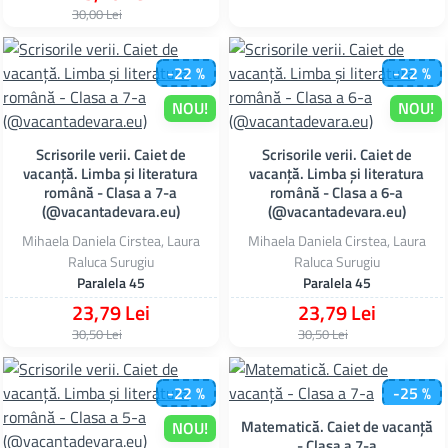
30,00 Lei
-22 %
-22 %
NOU!
NOU!
Scrisorile verii. Caiet de
Scrisorile verii. Caiet de
vacanță. Limba și literatura
vacanță. Limba și literatura
română - Clasa a 7-a
română - Clasa a 6-a
(@vacantadevara.eu)
(@vacantadevara.eu)
Mihaela Daniela Cirstea, Laura
Mihaela Daniela Cirstea, Laura
Raluca Surugiu
Raluca Surugiu
Paralela 45
Paralela 45
23,79 Lei
23,79 Lei
30,50 Lei
30,50 Lei
-22 %
-25 %
Matematică. Caiet de vacanță
NOU!
NOU!
- Clasa a 7-a