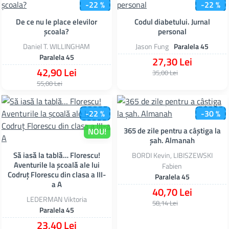
-22 %
-22 %
De ce nu le place elevilor
Codul diabetului. Jurnal
NOU!
NOU!
școala?
personal
Daniel T. WILLINGHAM
Jason Fung
Paralela 45
Paralela 45
27,30 Lei
42,90 Lei
35,00 Lei
55,00 Lei
-22 %
-30 %
365 de zile pentru a câștiga la
NOU!
NOU!
șah. Almanah
Să iasă la tablă… Florescu!
BORDI Kevin, LIBISZEWSKI
Aventurile la școală ale lui
Fabien
Codruț Florescu din clasa a III-
Paralela 45
a A
40,70 Lei
LEDERMAN Viktoria
58,14 Lei
Paralela 45
23,40 Lei