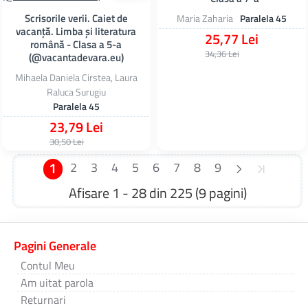
Scrisorile verii. Caiet de
Maria Zaharia
Paralela 45
vacanță. Limba și literatura
25,77 Lei
română - Clasa a 5-a
34,36 Lei
(@vacantadevara.eu)
Mihaela Daniela Cirstea, Laura
Raluca Surugiu
Paralela 45
23,79 Lei
30,50 Lei
1
2
3
4
5
6
7
8
9
Afisare 1 - 28 din 225 (9 pagini)
Pagini Generale
Contul Meu
Am uitat parola
Returnari