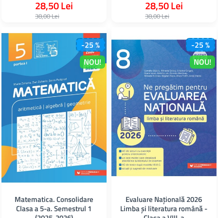
28,50 Lei
28,50 Lei
38,00 Lei
38,00 Lei
-25 %
-25 %
NOU!
NOU!
Matematica. Consolidare
Evaluare Națională 2026
Clasa a 5-a. Semestrul 1
Limba și literatura română -
(2025-2026)
Clasa a VIII-a