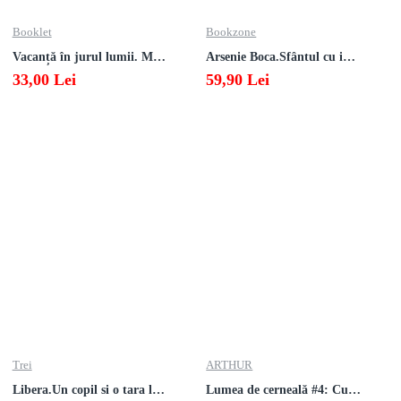
Booklet
Bookzone
Vacanță în jurul lumii. Matematică clasa a V-a – EDIȚIA 2026
Arsenie Boca.Sfântul cu inima cat cerul
33,00 Lei
59,90 Lei
Trei
ARTHUR
Libera.Un copil si o tara la sfarsitul istoriei.Lea Ypi
Lumea de cerneală #4: Culoarea răzbunării