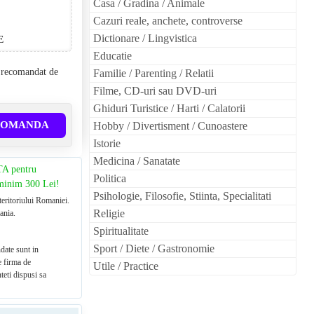
Casa / Gradina / Animale
Cazuri reale, anchete, controverse
Dictionare / Lingvistica
E
Educatie
l recomandat de
Familie / Parenting / Relatii
Filme, CD-uri sau DVD-uri
Ghiduri Turistice / Harti / Calatorii
COMANDA
Hobby / Divertisment / Cunoastere
Istorie
Medicina / Sanatate
TA pentru
Politica
 minim 300 Lei!
Psihologie, Filosofie, Stiinta, Specialitati
teritoriului Romaniei.
Religie
ania.
Spiritualitate
Sport / Diete / Gastronomie
date sunt in
e firma de
Utile / Practice
teti dispusi sa