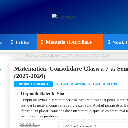
Manuale si Auxiliare
e
Edituri
Noutat
Matematica. Consolidare Clasa a 7-a. Semestrul 1 (2025-2026)
Matematica. Consolidare Clasa a 7-a. Sem
(2025-2026)
Editura Paralela 45
NEGRILA Anton, NEGRILA Maria
Disponibilitate: In Stoc
Timpul de livrare difera in functie de editura/furnizor si poate fi mai
ore, dar in general comenzile se livreaza rapid. Apelati pentru detalii
Atentie: nu plasati comanda daca nu sunteti dispusi sa asteptati mai 
pentru venirea produselor!
38,00 Lei
Cod:
9789734742936