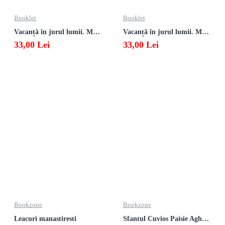
Booklet
Booklet
Vacanță în jurul lumii. Matematică clasa a VII-a – EDIȚIA 2026
Vacanță în jurul lumii. Matematică clasa a VI-a – EDIȚIA 2026
33,00 Lei
33,00 Lei
Bookzone
Bookzone
Leacuri manastiresti
Sfantul Cuvios Paisie Aghioritul