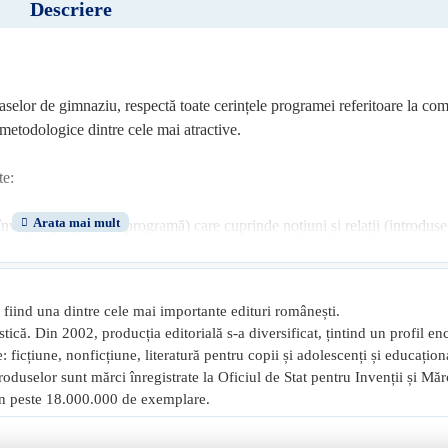
Descriere
r de gimnaziu, respectă toate cerințele programei referitoare la com
 metodologice dintre cele mai atractive.
te:
învățării propuse de programă) care cuprinde noțiuni și relații (introduse 
), metode (reguli de calcul, algoritmi de lucru etc). Pentru a fi bine înțele
 de rezolvări;
tare de către elevii preocupați de performanță a conținuturilor propuse d
fiind una dintre cele mai importante edituri românești.
olimpiade școlare;
istică. Din 2002, producția editorială s-a diversificat, țintind un profil en
pentru acasă (afterschool, homeschooling), care grupează tipuri diverse de 
 ficțiune, nonficțiune, literatură pentru copii și adolescenți și educațion
re și exersare; 3) aprofundare și performanță. Această abordare modulară
oduselor sunt mărci înregistrate la Oficiul de Stat pentru Invenții și Mă
ev știu / vreau să știu / am învățat;
, în peste 18.000.000 de exemplare.
ctivitatea practică (matematica aplicată în viața cotidiană) ca metodă mo