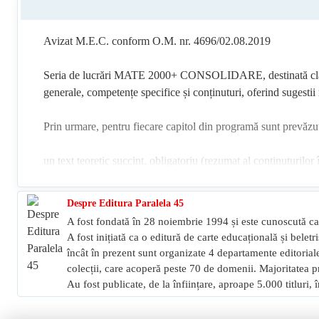
Avizat M.E.C. conform O.M. nr. 4696/02.08.2019
Seria de lucrări MATE 2000+ CONSOLIDARE, destinată claselo
generale, competențe specifice și conținuturi, oferind sugestii
Prin urmare, pentru fiecare capitol din programă sunt prevăzu
un text teoretic succint, obligatoriu (rezumat al conținuturilor 
și notații corespunzătoare), proprietăți (teoreme, propoziții etc
de elevi, noțiunile teoretice sunt însoțite de exemple și modele
Despre Editura Paralela 45
un text teoretic neobligatoriu, destinat aprofundării suplimen
A fost fondată în 28 noiembrie 1994 și este cunoscută ca 
în vederea obținerii unor rezultate deosebite la concursuri și 
A fost inițiată ca o editură de carte educațională și beletr
activități de consolidare a învățării, pentru lucrul la clasă și 
încât în prezent sunt organizate 4 departamente editoriale:
probleme pe trei niveluri progresive: 1) înțelegere; 2) aplica
colecții, care acoperă peste 70 de domenii. Majoritatea pr
aplicarea metodei interactive moderne de învățare centrată pe el
Au fost publicate, de la înființare, aproape 5.000 titluri
utilizarea algoritmilor și conceptelor matematice de bază în a
învățare;