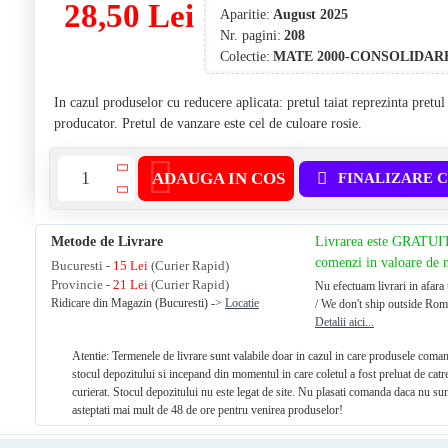
28,50 Lei
Aparitie:
August 2025
Nr. pagini:
208
Colectie:
MATE 2000-CONSOLIDAR
In cazul produselor cu reducere aplicata: pretul taiat reprezinta pretu
producator. Pretul de vanzare este cel de culoare rosie.
ADAUGA IN COS
FINALIZARE 
Metode de Livrare
Livrarea este GRATUI
comenzi in valoare de
Bucuresti -
15 Lei
(Curier Rapid)
Provincie -
21 Lei
(Curier Rapid)
Nu efectuam livrari in afara 
Ridicare din Magazin (Bucuresti) ->
Locatie
/ We don't ship outside Rom
Detalii aici...
Atentie: Termenele de livrare sunt valabile doar in cazul in care produsele coman
stocul depozitului si incepand din momentul in care coletul a fost preluat de catr
curierat. Stocul depozitului nu este legat de site. Nu plasati comanda daca nu sun
asteptati mai mult de 48 de ore pentru venirea produselor!