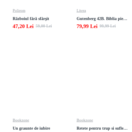
Polirom
Litera
Războiul fără sfârşit
Gutenberg 42B. Biblia pierduta
47,20 Lei
79,99 Lei
59,00 Lei
99,99 Lei
Bookzone
Bookzone
Un graunte de iubire
Retete pentru trup si suflet din bucataria manastirii