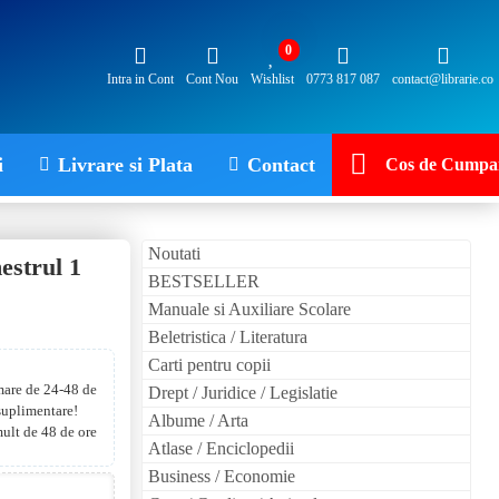
0
Intra in Cont
Cont Nou
Wishlist
0773 817 087
contact@librarie.co
i
Livrare si Plata
Contact
Cos de Cumpar
Noutati
estrul 1
BESTSELLER
Manuale si Auxiliare Scolare
Beletristica / Literatura
Carti pentru copii
 mare de 24-48 de
Drept / Juridice / Legislatie
 suplimentare!
Albume / Arta
mult de 48 de ore
Atlase / Enciclopedii
Business / Economie