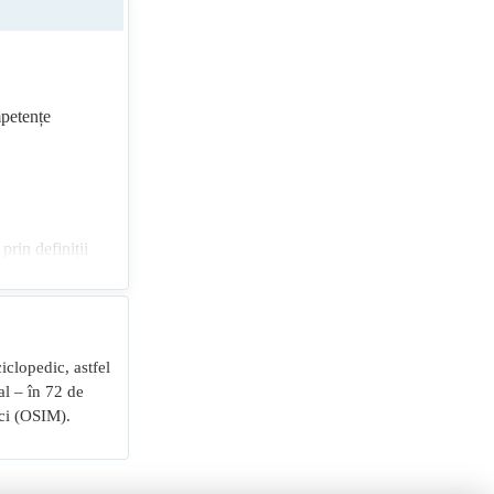
petențe
prin definiții
se și reținute
e programă,
ciclopedic, astfel
exerciții și
al – în 72 de
 permite
rci (OSIM).
dernă de