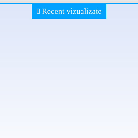
rdele Ministerului Educației și Cercetării;
Recent vizualizate
R CODE-ului prezent în interiorul volumului tipărit, se oferă (în premieră
nsă legătură atât cu conținuturile programei, cât și cu cele ale volumului t