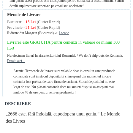
Din pacate acest produs este indisponibil pentru comanda la acest moment. Pentru
detalii suplimentare scrieti-ne pe email sau apelati-ne!
Metode de Livrare
Bucuresti -
15 Lei
(Curier Rapid)
Provincie -
21 Lei
(Curier Rapid)
Ridicare din Magazin (Bucuresti) ->
Locatie
Livrarea este GRATUITA pentru comenzi in valoare de minim 300
Lei!
Nu efectuam livrari in afara teritoriului Romaniei. / We don't ship outside Romania.
Detalii aici...
Atentie: Termenele de livrare sunt valabile doar in cazul in care produsele
comandate sunt in stocul depozitului si incepand din momentul in care
coletul a fost preluat de catre firma de curierat. Stocul depozitului nu este
legat de site. Nu plasati comanda daca nu sunteti dispusi sa asteptati mai
mult de 48 de ore pentru venirea produselor!
DESCRIERE
„2666 este, fără îndoială, capodopera unui geniu.“ Le Monde
des Livres