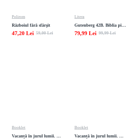
Polirom
Litera
Războiul fără sfârşit
Gutenberg 42B. Biblia pierduta
47,20 Lei
79,99 Lei
59,00 Lei
99,99 Lei
Booklet
Booklet
Vacanță în jurul lumii. Matematică clasa a VII-a – EDIȚIA 2026
Vacanță în jurul lumii. Matematică clasa a VI-a – EDIȚIA 2026