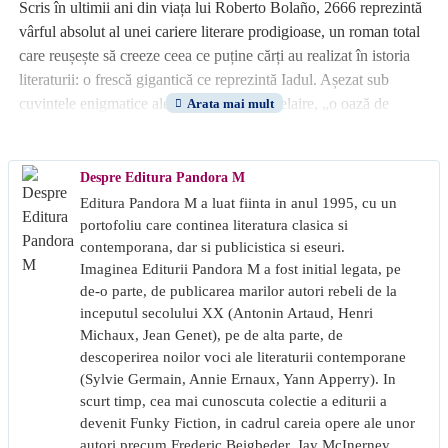
Scris în ultimii ani din viața lui Roberto Bolaño, 2666 reprezintă
vârful absolut al unei cariere literare prodigioase, un roman total
care reușește să creeze ceea ce puține cărți au realizat în istoria
literaturii: o frescă gigantică ce reprezintă Iadul. Așezat sub
cuvintele enigmatice ale lui Charles Baudelaire, „o oază de
oroare într-un deșert de plictiseală“, 2666 îmbină destinele unor
personaje unite doar de căutarea unui scriitor enigmatic și le
așază pe fundalul unui oraș mexican ficțional, Santa Teresa, un
Despre Editura Pandora M
adevărat tunel spre infern.
Editura Pandora M a luat fiinta in anul 1995, cu un
portofoliu care continea literatura clasica si
„Nu doar cel mai mare roman al deceniului, ci piatra de temelie a
contemporana, dar si publicistica si eseuri.
Imaginea Editurii Pandora M a fost initial legata, pe
unei literaturi.“ La Vanguardia
de-o parte, de publicarea marilor autori rebeli de la
inceputul secolului XX (Antonin Artaud, Henri
„Splendid... Sinteza uluitoare a unei cariere meteorice, dar
Michaux, Jean Genet), pe de alta parte, de
incredibil de fertile.“ Les Inrockuptibles
descoperirea noilor voci ale literaturii contemporane
(Sylvie Germain, Annie Ernaux, Yann Apperry). In
„O experiență literară complexă, în care autorul încearcă să-și
scurt timp, cea mai cunoscuta colectie a editurii a
ardă coșmarurile, în timp ce simte că timpul îi fuge de sub
devenit Funky Fiction, in cadrul careia opere ale unor
picioare.“ El Mundo
autori precum Frederic Beigbeder, Jay McInerney,