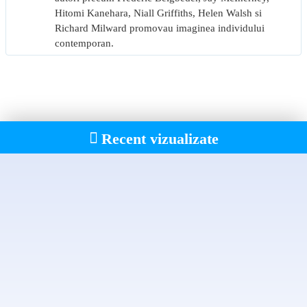
Hitomi Kanehara, Niall Griffiths, Helen Walsh si
„În 2666, autorul se află în căutarea Romanului Total, care
Richard Milward promovau imaginea individului
împlinește opera unei vieți și o ridică pe culmi amețitoare.“
contemporan.
Rodrigo Fresán
Recent vizualizate