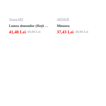
YoungART
ARTHUR
Lumea demonilor (Hoții de fum 2)
Minunea
41,40 Lei
37,43 Lei
69,00 Lei
49,90 Lei