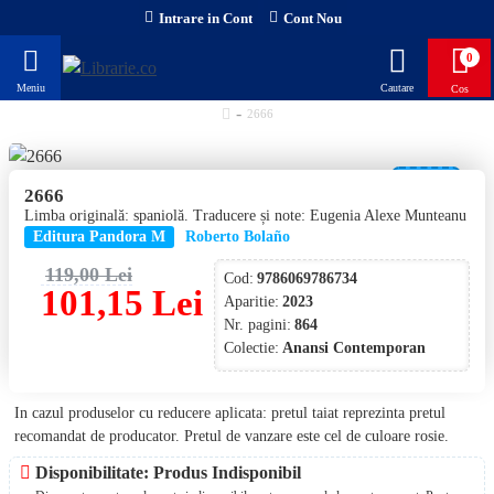
Intrare in Cont
Cont Nou
0
2666
-15 %
2666
Limba originală: spaniolă. Traducere și note: Eugenia Alexe Munteanu
NOU!
Editura Pandora M
Roberto Bolaño
119,00 Lei
Cod:
9786069786734
101,15 Lei
Aparitie:
2023
Nr. pagini:
864
Colectie:
Anansi Contemporan
In cazul produselor cu reducere aplicata: pretul taiat reprezinta pretul
recomandat de producator. Pretul de vanzare este cel de culoare rosie.
Disponibilitate: Produs Indisponibil