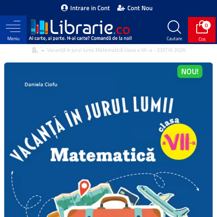
Intrare in Cont
Cont Nou
0
Vacanță în jurul lumii. Matematică clasa a VII-a – EDIȚIA 2026
NOU!