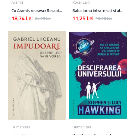
Aramis
Roxel Cart
Cu Aramis reusesc: Recapitulare si evaluare - Clasa a 4-a (Matematica, Stiinte ale naturii si Educatie civica)
Baba Iarna intra-n sat si alte poezii
18,74 Lei
11,25 Lei
24,99 Lei
15,00 Lei
Humanitas
Humanitas