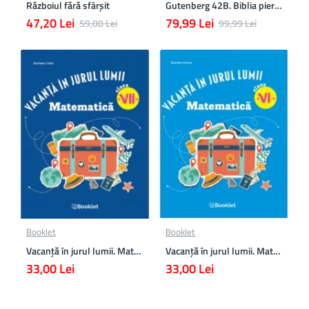
Războiul fără sfârşit
Gutenberg 42B. Biblia pierduta
47,20 Lei
79,99 Lei
59,00 Lei
99,99 Lei
Booklet
Booklet
Vacanță în jurul lumii. Matematică clasa a VII-a – EDIȚIA 2026
Vacanță în jurul lumii. Matematică clasa a VI-a – EDIȚIA 2026
33,00 Lei
33,00 Lei