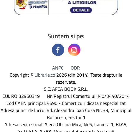
Suntem si pe:
ANPC
ODR
Copyright ©
Librarie.co
2026 (din 2014). Toate drepturile
rezervate.
S.C. AFCA BOOK S.R.L.
CUI: RO 32950319 Nr. Registrul Comertului: J40/3440/2014
Cod CAEN principal: 4690 - Comert cu ridicata nespecializat
Adresa punct de lucru: Bd. Alexandru Ioan Cuza Nr. 39, Municipiul
Bucuresti, Sector 1
Adresa sediu social: Aleea Obcina Mica, Nr.5, Camera 1, Bl.A5,
Sc.D, Et.4, Ap.58, Municipiul Bucuresti, Sector 6