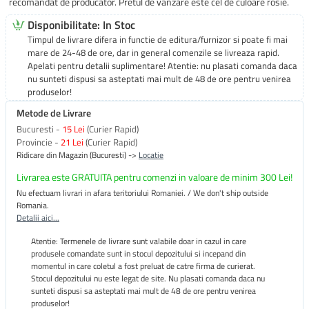
recomandat de producator. Pretul de vanzare este cel de culoare rosie.
Disponibilitate: In Stoc
Timpul de livrare difera in functie de editura/furnizor si poate fi mai
mare de 24-48 de ore, dar in general comenzile se livreaza rapid.
Apelati pentru detalii suplimentare! Atentie: nu plasati comanda daca
nu sunteti dispusi sa asteptati mai mult de 48 de ore pentru venirea
produselor!
Metode de Livrare
Bucuresti -
15 Lei
(Curier Rapid)
Provincie -
21 Lei
(Curier Rapid)
Ridicare din Magazin (Bucuresti) ->
Locatie
Livrarea este GRATUITA pentru comenzi in valoare de minim 300 Lei!
Nu efectuam livrari in afara teritoriului Romaniei. / We don't ship outside
Romania.
Detalii aici...
Atentie: Termenele de livrare sunt valabile doar in cazul in care
produsele comandate sunt in stocul depozitului si incepand din
momentul in care coletul a fost preluat de catre firma de curierat.
Stocul depozitului nu este legat de site. Nu plasati comanda daca nu
sunteti dispusi sa asteptati mai mult de 48 de ore pentru venirea
produselor!