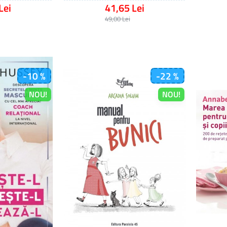
Lei
41,65 Lei
49,00 Lei
-10 %
-22 %
NOU!
NOU!