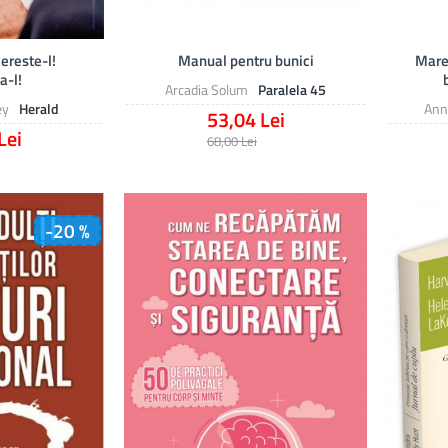
ereste-l!
Manual pentru bunici
Mare
a-l!
Arcadia Solum
Paralela 45
ey
Herald
Ann
53,04 Lei
Lei
68,00 Lei
-20 %