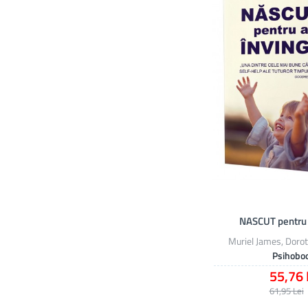
NASCUT pentru
Muriel James, Doro
Psihobo
55,76 
61,95 Lei