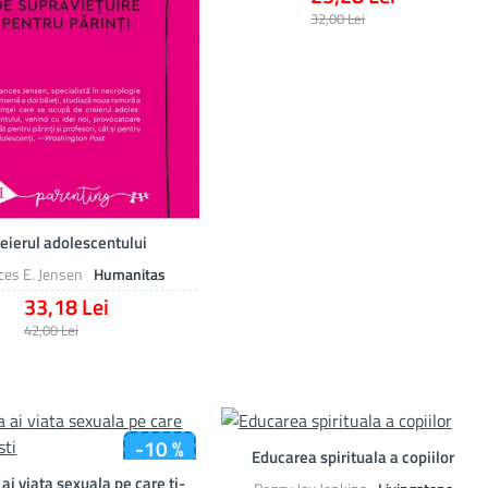
32,00 Lei
eierul adolescentului
ces E. Jensen
Humanitas
33,18 Lei
42,00 Lei
-10 %
Educarea spirituala a copiilor
ai viata sexuala pe care ti-