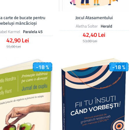
a carte de bucate pentru
Jocul Atasamentului
bebeluşi mâncăcioşi
Aletha Solter
Herald
abel Karmel
Paralela 45
42,40 Lei
42,90 Lei
53,00 Lei
55,00 Lei
-18 %
-18 %