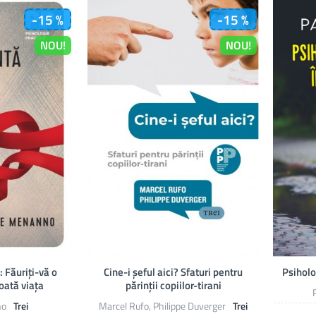
-15 %
-15 %
NOU!
NOU!
: Făuriți-vă o
Cine-i șeful aici? Sfaturi pentru
Psiholo
toată viața
părinții copiilor-tirani
no
Trei
Marcel Rufo, Philippe Duverger
Trei