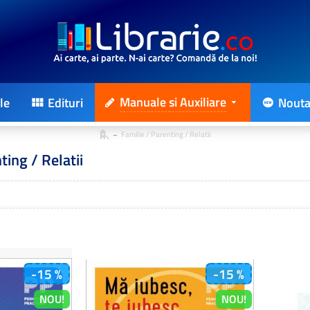
Manuale si Auxiliare
le
Edituri
Nouta
Familie / Parenting / Relatii
ting / Relatii
-15 %
-15 %
NOU!
NOU!