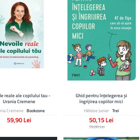
e reale ale copilului tau -
Ghid pentru înțelegerea și
Urania Cremene
îngrijirea copiilor mici
nia Cremene
Bookzone
Héloïse Junier
Trei
59,90 Lei
50,15 Lei
59,00 Lei