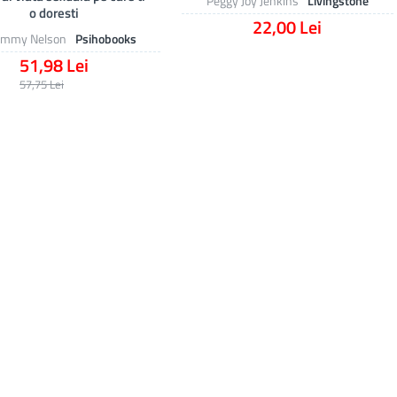
Peggy Joy Jenkins
Livingstone
o doresti
22,00 Lei
Tammy Nelson
Psihobooks
51,98 Lei
57,75 Lei