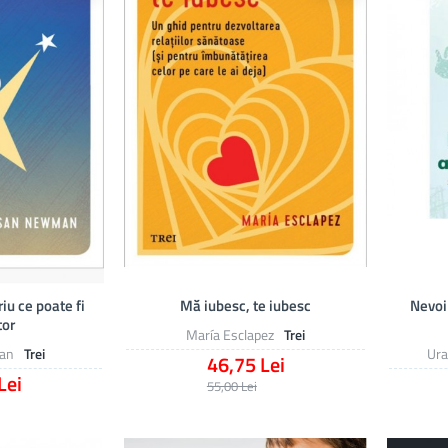
riu ce poate fi
Mă iubesc, te iubesc
Nevoil
tor
María Esclapez
Trei
an
Trei
Ura
46,75 Lei
Lei
55,00 Lei