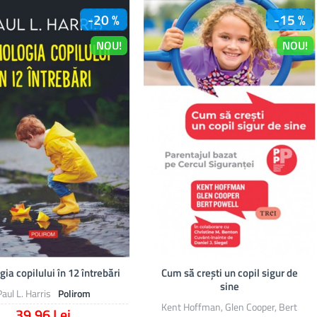
-20 %
-15 %
NOU!
NOU!
gia copilului în 12 întrebări
Cum să crești un copil sigur de
sine
Paul L. Harris
Polirom
Kent Hoffman, Glen Cooper, Bert
39,96 Lei