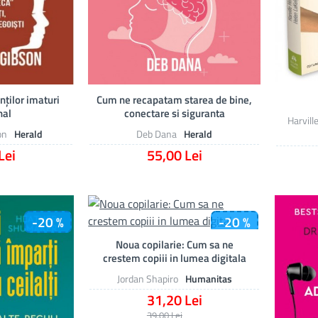
inților imaturi
Cum ne recapatam starea de bine,
nal
conectare si siguranta
Harvill
on
Herald
Deb Dana
Herald
Lei
55,00 Lei
-20 %
-20 %
Noua copilarie: Cum sa ne
crestem copiii in lumea digitala
Jordan Shapiro
Humanitas
31,20 Lei
39,00 Lei