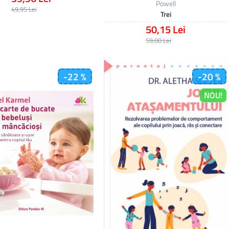
Powell
49,95 Lei
Trei
50,15 Lei
59,00 Lei
-22 %
-20 %
NOU!