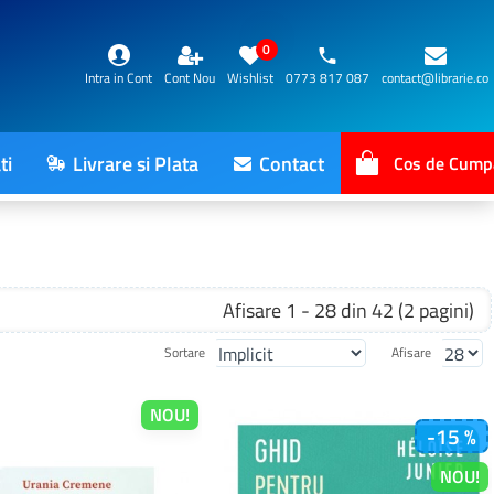
0
Intra in Cont
Cont Nou
Wishlist
0773 817 087
contact@librarie.co
ti
Livrare si Plata
Contact
Cos de Cump
Afisare 1 - 28 din 42 (2 pagini)
Sortare
Afisare
NOU!
-15 %
NOU!