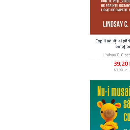
Copiii adulți ai păr
emoțio
Lindsay C. Gibs
39,20 
49,00 Lei