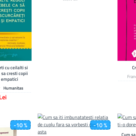
i cu ceilalti si
Cr
 sa cresti copii
Fran
i empatici
r
Humanitas
Lei
-10 %
-10 %
Cum sa 