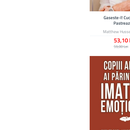
Gaseste-l! Cuc
Pastreaz
Matthew Huss
53,10 
59,00 Lei