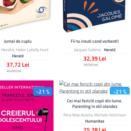
Jurnal de cuplu
Fii tu insuti cand vorbesti!
e Hendrix, Helen LaKelly Hunt
Jacques Salome
Herald
Herald
32,39 Lei
37,72 Lei
39,50 Lei
46,00 Lei
-21 %
-21 %
Cei mai fericiti copii din lume.
Parenting in stil olandez
Rina Mae Acosta, Michele Hutchison
Humanitas
25,28 Lei