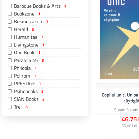
Baroque Books & Arts
1
Bookzone
1
BusinessTech
1
Herald
6
Humanitas
7
Livingstone
1
One Book
1
Paralela 45
8
Philobia
1
Polirom
1
PRESTIGE
1
Psihobooks
3
Copilul unic. Un pa
SIAN Books
2
câștigă
Trei
6
Susan Newm
46,75 
55,00 Lei