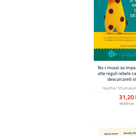
Nu-i musai sa impart
alte reguli rebele ca
descurcareti s
Heather Shumake
31,20 
39,00 Lei