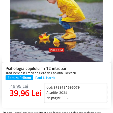
Psihologia copilului în 12 întrebări
Traducere din limba engleză de Fabiana Florescu
Editura Polirom
Paul L. Harris
49,95 Lei
Cod:
9789734696079
39,96 Lei
Aparitie:
2024
Nr. pagini:
336
In cazul produselor cu reducere aplicata: pretul taiat reprezinta pretul