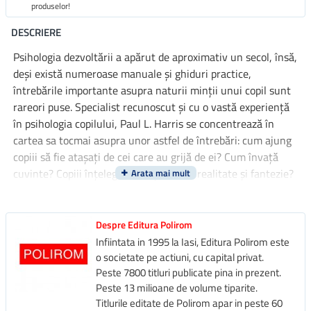
produselor!
DESCRIERE
Psihologia dezvoltării a apărut de aproximativ un secol, însă,
deși există numeroase manuale și ghiduri practice,
întrebările importante asupra naturii minții unui copil sunt
rareori puse. Specialist recunoscut și cu o vastă experiență
în psihologia copilului, Paul L. Harris se concentrează în
cartea sa tocmai asupra unor astfel de întrebări: cum ajung
copiii să fie atașați de cei care au grijă de ei? Cum învață
cuvinte? Copiii înțeleg diferența dintre realitate și fantezie?
Cum hotărăsc în cine să aibă încredere? Cum fac diferența
între bine și rău? Își construiesc propriile idei despre lume
sau cred ceea ce le spun ceilalți? Harris propune răspunsuri
Despre Editura Polirom
și explică de ce unele incertitudini rămân, explorând
Infiintata in 1995 la Iasi, Editura Polirom este
totodată probleme mai largi referitoare la teoriile minții.
o societate pe actiuni, cu capital privat.
Peste 7800 titluri publicate pina in prezent.
Peste 13 milioane de volume tiparite.
Titlurile editate de Polirom apar in peste 60