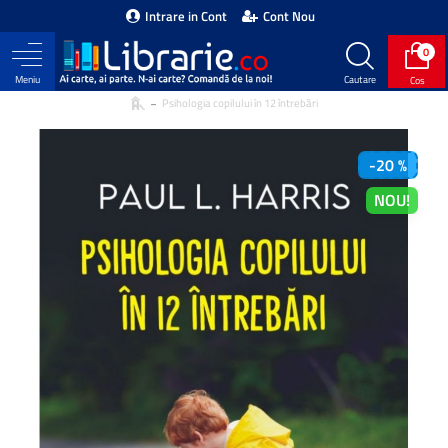
Intrare in Cont
Cont Nou
0
Psihologia copilului în 12 întrebări
-20 %
NOU!