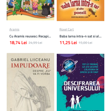
Aramis
Roxel Cart
Cu Aramis reusesc: Recapitulare si evaluare - Clasa a 4-a (Matematica, Stiinte ale naturii si Educatie civica)
Baba Iarna intra-n sat si alte poezii
18,74 Lei
11,25 Lei
24,99 Lei
15,00 Lei