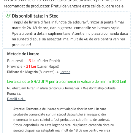
recomandat de producator. Pretul de vanzare este cel de culoare rosie.
Disponibilitate: In Stoc
Timpul de livrare difera in functie de editura/furnizor si poate fi mai
mare de 24-48 de ore, dar in general comenzile se livreaza rapid.
Apelati pentru detalii suplimentare! Atentie: nu plasati comanda daca
nu sunteti dispusi sa asteptati mai mult de 48 de ore pentru venirea
produselor!
Metode de Livrare
Bucuresti -
15 Lei
(Curier Rapid)
Provincie -
21 Lei
(Curier Rapid)
Ridicare din Magazin (Bucuresti) ->
Locatie
Livrarea este GRATUITA pentru comenzi in valoare de minim 300 Lei!
Nu efectuam livrari in afara teritoriului Romaniei. / We don't ship outside
Romania.
Detalii aici...
Atentie: Termenele de livrare sunt valabile doar in cazul in care
produsele comandate sunt in stocul depozitului si incepand din
momentul in care coletul a fost preluat de catre firma de curierat.
Stocul depozitului nu este legat de site. Nu plasati comanda daca nu
sunteti dispusi sa asteptati mai mult de 48 de ore pentru venirea