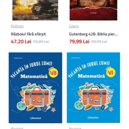
Polirom
Litera
Războiul fără sfârşit
Gutenberg 42B. Biblia pierduta
47,20 Lei
79,99 Lei
59,00 Lei
99,99 Lei
Booklet
Booklet