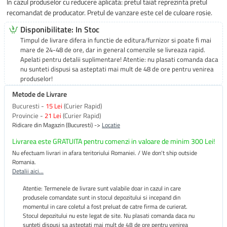
In cazul produselor cu reducere aplicata: pretul taiat reprezinta pretul
recomandat de producator. Pretul de vanzare este cel de culoare rosie.
Disponibilitate: In Stoc
Timpul de livrare difera in functie de editura/furnizor si poate fi mai
mare de 24-48 de ore, dar in general comenzile se livreaza rapid.
Apelati pentru detalii suplimentare! Atentie: nu plasati comanda daca
nu sunteti dispusi sa asteptati mai mult de 48 de ore pentru venirea
produselor!
Metode de Livrare
Bucuresti -
15 Lei
(Curier Rapid)
Provincie -
21 Lei
(Curier Rapid)
Ridicare din Magazin (Bucuresti) ->
Locatie
Livrarea este GRATUITA pentru comenzi in valoare de minim 300 Lei!
Nu efectuam livrari in afara teritoriului Romaniei. / We don't ship outside
Romania.
Detalii aici...
Atentie: Termenele de livrare sunt valabile doar in cazul in care
produsele comandate sunt in stocul depozitului si incepand din
momentul in care coletul a fost preluat de catre firma de curierat.
Stocul depozitului nu este legat de site. Nu plasati comanda daca nu
sunteti dispusi sa asteptati mai mult de 48 de ore pentru venirea