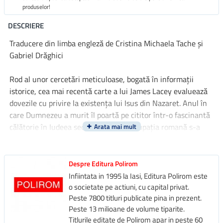
produselor!
DESCRIERE
Traducere din limba engleză de Cristina Michaela Tache şi
Gabriel Drăghici
Rod al unor cercetări meticuloase, bogată în informații
istorice, cea mai recentă carte a lui James Lacey evaluează
dovezile cu privire la existența lui Isus din Nazaret. Anul în
care Dumnezeu a murit îl poartă pe cititor într-o fascinantă
călătorie în Iudeea secolului I, unde ocupația romană s-a
ciocnit inevitabil de mișcarea declanșată de Isus. Relatările
din Evangheliile ucenicilor lui Isus sunt reexaminate în
lumina cercetărilor contemporane referitoare la Imperiul
Despre Editura Polirom
Roman din primul secol al erei noastre. Punând viața și
Infiintata in 1995 la Iasi, Editura Polirom este
moartea lui Isus în contextul mai larg al lumii romane, Lacey
o societate pe actiuni, cu capital privat.
Peste 7800 titluri publicate pina in prezent.
explică modul în care evenimentele de la Roma le-au
Peste 13 milioane de volume tiparite.
influențat pe cele din Iudeea, făcând ca expansionismul
Titlurile editate de Polirom apar in peste 60
roman să contribuie de fapt la nașterea creștinismului.