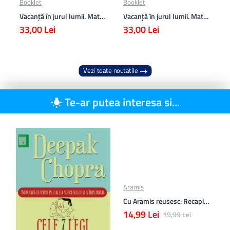
Booklet
Booklet
Vacanță în jurul lumii. Matematică clasa a VII-a – EDIȚIA 2026
Vacanță în jurul lumii. Matematică clasa a VI-a – EDIȚIA 2026
33,00 Lei
33,00 Lei
Vezi toate noutatile
Te-ar putea interesa si...
Aramis
Cu Aramis reusesc: Recapitulare si evaluare - Clasa a 3-a (Matematica si Stiinte ale naturii)
14,99 Lei
19,99 Lei