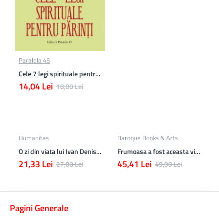
Paralela 45
Cele 7 legi spirituale pentru parinti
14,04 Lei
18,00 Lei
Humanitas
Baroque Books & Arts
O zi din viata lui Ivan Denisovici
Frumoasa a fost aceasta viata. totusi.
21,33 Lei
45,41 Lei
27,00 Lei
49,90 Lei
Pagini Generale