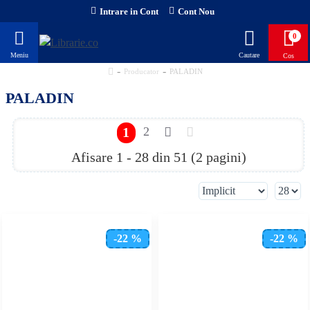
Intrare in Cont
Cont Nou
0
Producator
PALADIN
PALADIN
1
2
Afisare 1 - 28 din 51 (2 pagini)
-22 %
-22 %