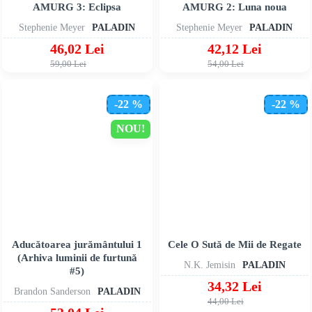
AMURG 3: Eclipsa
AMURG 2: Luna noua
Stephenie Meyer
PALADIN
Stephenie Meyer
PALADIN
46,02 Lei
42,12 Lei
59,00 Lei
54,00 Lei
-22 %
-22 %
NOU!
Aducătoarea jurământului 1
Cele O Sută de Mii de Regate
(Arhiva luminii de furtună
N.K. Jemisin
PALADIN
#5)
34,32 Lei
Brandon Sanderson
PALADIN
44,00 Lei