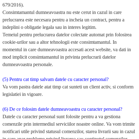
679/2016).
Consimtamantul dumneavoastra nu este cerut in cazul in care
prelucrarea este necesara pentru a incheia un contract, pentru a
indeplini o obligatie legala sau in interes legitim.
Temeiul pentru prelucrarea datelor colectate automat prin folosirea
cookie-urilor sau a altor tehnologii este consimtamantul. In
momentul in care dumneavoastra accesati acest website, va dati in
mod implicit consimtamantul in privinta prelucrarii datelor
dumneavoastra personale.
(5) Pentru cat timp salvam datele cu caracter personal?
Va vom pastra datele atat timp cat sunteti un client activ, si conform
legislatiei in vigoare.
(6) De ce folosim datele dumneavoastra cu caracter personal?
Datele cu caracter personal sunt folosite pentru a va gestiona
comenzile prin intermediul serviciilor noastre online. Va vom trimite
notificari utile privind statusul comenzilor, starea livrarii sau in cazul
in care apar probleme privind livrarea sau continutul comenzilor.