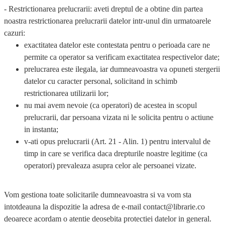
- Restrictionarea prelucrarii:
aveti dreptul de a obtine din partea
noastra restrictionarea prelucrarii datelor intr-unul din urmatoarele
cazuri:
exactitatea datelor este contestata pentru o perioada care ne
permite ca operator sa verificam exactitatea respectivelor date;
prelucrarea este ilegala, iar dumneavoastra va opuneti stergerii
datelor cu caracter personal, solicitand in schimb
restrictionarea utilizarii lor;
nu mai avem nevoie (ca operatori) de acestea in scopul
prelucrarii, dar persoana vizata ni le solicita pentru o actiune
in instanta;
v-ati opus prelucrarii (Art. 21 - Alin. 1) pentru intervalul de
timp in care se verifica daca drepturile noastre legitime (ca
operatori) prevaleaza asupra celor ale persoanei vizate.
Vom gestiona toate solicitarile dumneavoastra si va vom sta
intotdeauna la dispozitie la adresa de e-mail contact@librarie.co
deoarece acordam o atentie deosebita protectiei datelor in general.