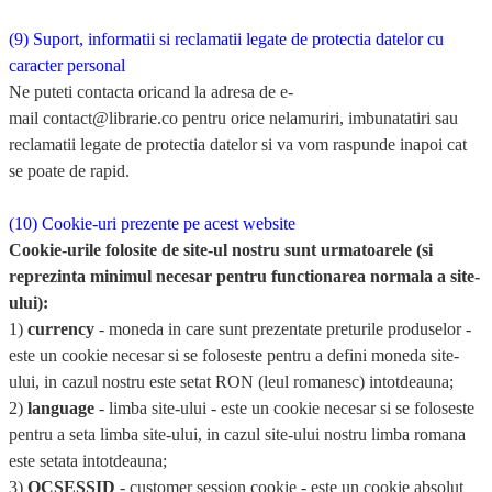
(9) Suport, informatii si reclamatii legate de protectia datelor cu
caracter personal
Ne puteti contacta oricand la adresa de e-
mail
contact@librarie.co
pentru orice nelamuriri, imbunatatiri sau
reclamatii legate de protectia datelor si va vom raspunde inapoi cat
se poate de rapid.
(10) Cookie-uri prezente pe acest website
Cookie-urile folosite de site-ul nostru sunt urmatoarele (si
reprezinta minimul necesar pentru functionarea normala a site-
ului):
1)
currency
- moneda in care sunt prezentate preturile produselor -
este un cookie necesar si se foloseste pentru a defini moneda site-
ului, in cazul nostru este setat RON (leul romanesc) intotdeauna;
2)
language
- limba site-ului - este un cookie necesar si se foloseste
pentru a seta limba site-ului, in cazul site-ului nostru limba romana
este setata intotdeauna;
3)
OCSESSID
- customer session cookie - este un cookie absolut