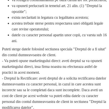
va opuneti prelucrarii in temeiul art. 21 alin. (1) "Dreptul la
opozitie";
exista neclaritati in legatura cu legalitatea acestora;
acestea trebuie sterse pentru respectarea unei obligatii legale
care revine operatorului;
datele cu caracter personal apartin unor copii, cu varsta sub 16
ani.
Puteti sterge datele folosind sectiunea speciala "Dreptul de a fi uitat"
din contul dumneavoastra de client.
- Va puteti opune marketingului direct:
aveti dreptul sa va opuneti
marketingului direct, insa firma noastra nu efectueaza astfel de
practici in acest moment.
- Dreptul la Rectificare:
aveti dreptul de a solicita rectificarea datelor
dumneavoastra cu caracter personal, in cazul in care acestea sunt
incorecte sau sa le completati daca sunt incomplete. Daca aveti un
cont de client pe acest website va puteti edita datele cu caracter
personal din contul dumneavoastra de client in sectiunea "
Dreptul la
modificarea datelor
".