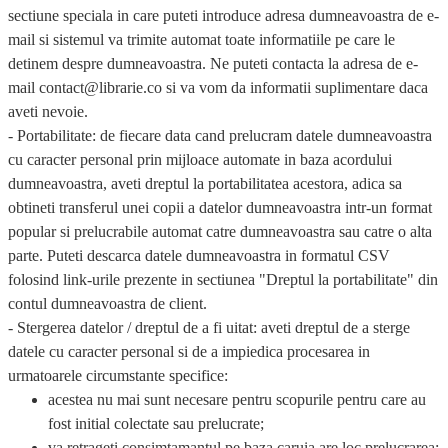
sectiune speciala in care puteti introduce adresa dumneavoastra de e-
mail si sistemul va trimite automat toate informatiile pe care le
detinem despre dumneavoastra. Ne puteti contacta la adresa de e-
mail contact@librarie.co si va vom da informatii suplimentare daca
aveti nevoie.
-
Portabilitate:
de fiecare data cand prelucram datele dumneavoastra
cu caracter personal prin mijloace automate in baza acordului
dumneavoastra, aveti dreptul la portabilitatea acestora, adica sa
obtineti transferul unei copii a datelor dumneavoastra intr-un format
popular si prelucrabile automat catre dumneavoastra sau catre o alta
parte. Puteti descarca datele dumneavoastra in formatul CSV
folosind link-urile prezente in sectiunea "Dreptul la portabilitate" din
contul dumneavoastra de client.
- Stergerea datelor / dreptul de a fi uitat:
aveti dreptul de a sterge
datele cu caracter personal si de a impiedica procesarea in
urmatoarele circumstante specifice:
acestea nu mai sunt necesare pentru scopurile pentru care au
fost initial colectate sau prelucrate;
va retrageti consimtamantul pe baza caruia are loc prelucrarea;