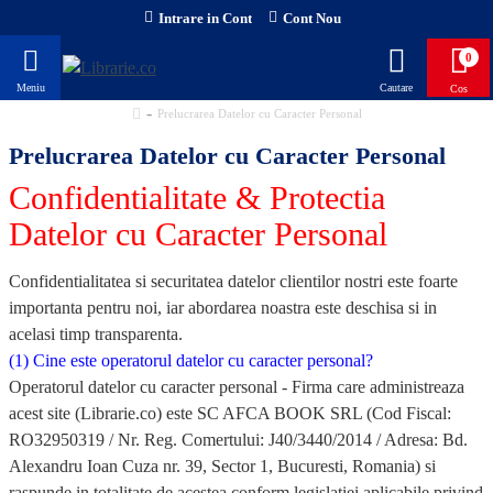
Intrare in Cont
Cont Nou
0
Prelucrarea Datelor cu Caracter Personal
Prelucrarea Datelor cu Caracter Personal
Confidentialitate & Protectia
Datelor cu Caracter Personal
Confidentialitatea si securitatea datelor clientilor nostri este foarte
importanta pentru noi, iar abordarea noastra este deschisa si in
acelasi timp transparenta.
(1) Cine este operatorul datelor cu caracter personal?
Operatorul datelor cu caracter personal - Firma care administreaza
acest site (Librarie.co) este SC AFCA BOOK SRL (Cod Fiscal:
RO32950319 / Nr. Reg. Comertului: J40/3440/2014 / Adresa: Bd.
Alexandru Ioan Cuza nr. 39, Sector 1, Bucuresti, Romania) si
raspunde in totalitate de acestea conform legislatiei aplicabile privind