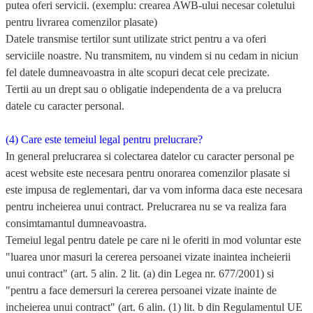
putea oferi servicii. (exemplu: crearea AWB-ului necesar coletului
pentru livrarea comenzilor plasate)
Datele transmise tertilor sunt utilizate strict pentru a va oferi
serviciile noastre. Nu transmitem, nu vindem si nu cedam in niciun
fel datele dumneavoastra in alte scopuri decat cele precizate.
Tertii au un drept sau o obligatie independenta de a va prelucra
datele cu caracter personal.
(4) Care este temeiul legal pentru prelucrare?
In general prelucrarea si colectarea datelor cu caracter personal pe
acest website este necesara pentru onorarea comenzilor plasate si
este impusa de reglementari, dar va vom informa daca este necesara
pentru incheierea unui contract. Prelucrarea nu se va realiza fara
consimtamantul dumneavoastra.
Temeiul legal pentru datele pe care ni le oferiti in mod voluntar este
"luarea unor masuri la cererea persoanei vizate inaintea incheierii
unui contract" (art. 5 alin. 2 lit. (a) din Legea nr. 677/2001) si
"pentru a face demersuri la cererea persoanei vizate inainte de
incheierea unui contract" (art. 6 alin. (1) lit. b din Regulamentul UE