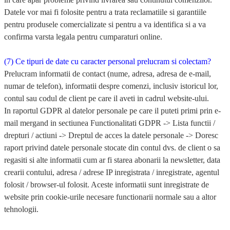
Datele vor mai fi folosite pentru a trata reclamatiile si garantiile
pentru produsele comercializate si pentru a va identifica si a va
confirma varsta legala pentru cumparaturi online.
(7) Ce tipuri de date cu caracter personal prelucram si colectam?
Prelucram informatii de contact (nume, adresa, adresa de e-mail,
numar de telefon), informatii despre comenzi, inclusiv istoricul lor,
contul sau codul de client pe care il aveti in cadrul website-ului.
In raportul GDPR al datelor personale pe care il puteti primi prin e-
mail mergand in sectiunea
Functionalitati GDPR -> Lista functii /
drepturi / actiuni -> Dreptul de acces la datele personale -> Doresc
raport privind datele personale stocate
din
contul dvs. de client
o sa
regasiti si alte informatii cum ar fi starea abonarii la newsletter, data
crearii contului, adresa / adrese IP inregistrata / inregistrate, agentul
folosit / browser-ul folosit. Aceste informatii sunt inregistrate de
website prin cookie-urile necesare functionarii normale sau a altor
tehnologii.