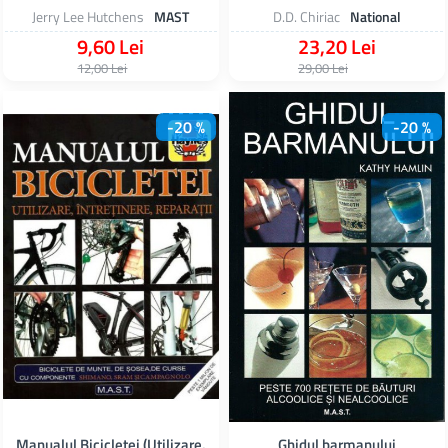
Jerry Lee Hutchens
MAST
D.D. Chiriac
National
9,60 Lei
23,20 Lei
12,00 Lei
29,00 Lei
-20 %
-20 %
Manualul Bicicletei (Utilizare.
Ghidul barmanului