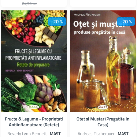
24,90 Lei
-20 %
-20 %
Fructe & Legume - Proprietati
Otet si Mustar (Pregatite in
Antiinflamatoare (Retete)
Casa)
Beverly Lynn Bennett
MAST
Andreas Fischerauer
MAST