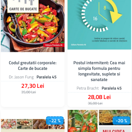
Codul greutatii corporale:
Postul intermitent: Cea mai
Carte de bucate
simpla formula pentru
longevitate, suplete si
Dr. Jason Fung
Paralela 45
sanatate
27,30 Lei
Petra Bracht
Paralela 45
35,00 Lei
28,08 Lei
36,00 Lei
-22 %
-20 %