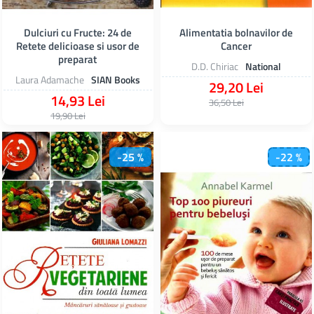
Dulciuri cu Fructe: 24 de
Alimentatia bolnavilor de
Retete delicioase si usor de
Cancer
preparat
D.D. Chiriac
National
Laura Adamache
SIAN Books
29,20 Lei
14,93 Lei
36,50 Lei
19,90 Lei
-25 %
-22 %