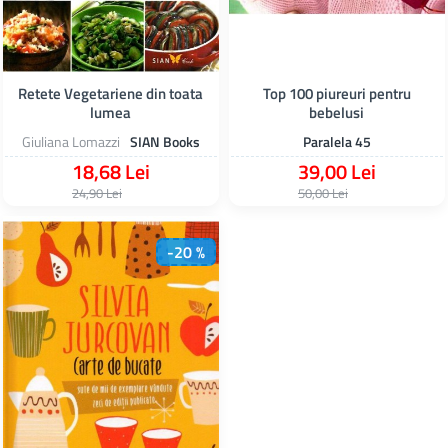
Retete Vegetariene din toata
Top 100 piureuri pentru
lumea
bebelusi
Giuliana Lomazzi
SIAN Books
Paralela 45
18,68 Lei
39,00 Lei
24,90 Lei
50,00 Lei
-20 %