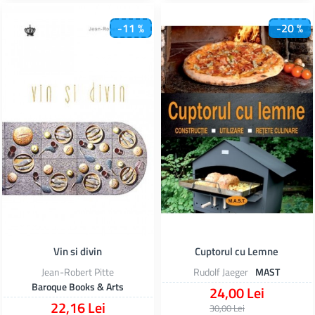
-11 %
-20 %
Vin si divin
Cuptorul cu Lemne
Jean-Robert Pitte
Rudolf Jaeger
MAST
Baroque Books & Arts
24,00 Lei
22,16 Lei
30,00 Lei