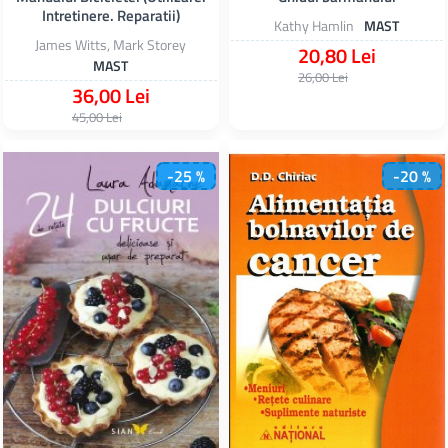
Intretinere. Reparatii)
Kathy Hamlin
MAST
James Witts, Mark Storey
20,80 Lei
MAST
26,00 Lei
36,00 Lei
45,00 Lei
-25 %
-20 %