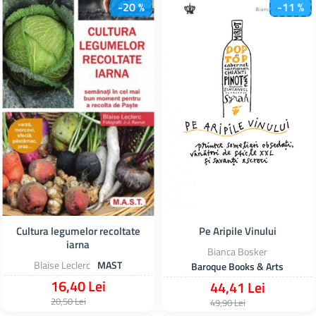
-20 %
-11 %
Cultura legumelor recoltate
Pe Aripile Vinului
iarna
Bianca Bosker
Blaise Leclerc
MAST
Baroque Books & Arts
16,40 Lei
44,41 Lei
20,50 Lei
49,90 Lei