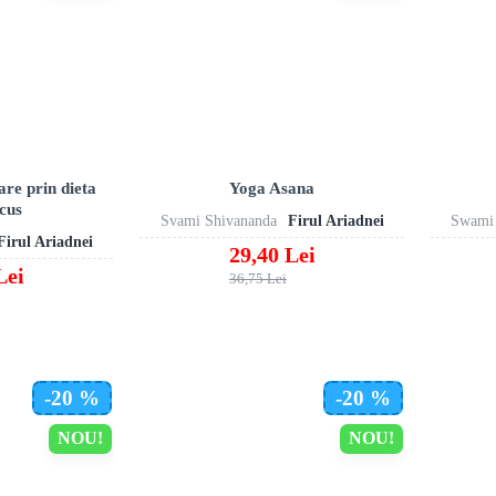
are prin dieta
Yoga Asana
cus
Svami Shivananda
Firul Ariadnei
Swami 
Firul Ariadnei
29,40 Lei
Lei
36,75 Lei
-20 %
-20 %
NOU!
NOU!