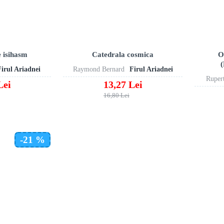
e isihasm
Catedrala cosmica
O
(
Firul Ariadnei
Raymond Bernard
Firul Ariadnei
Ruper
Lei
13,27 Lei
16,80 Lei
-21 %