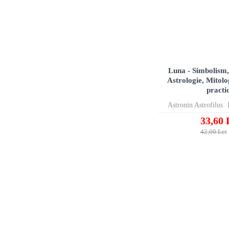
Luna - Simbolism
Astrologie, Mitolo
practi
Astronin Astrofilus
33,60 
42,00 Lei