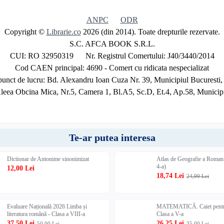
ANPC
ODR
Copyright ©
Librarie.co
2026 (din 2014). Toate drepturile rezervate.
S.C. AFCA BOOK S.R.L.
CUI: RO 32950319 Nr. Registrul Comertului: J40/3440/2014
Cod CAEN principal: 4690 - Comert cu ridicata nespecializat
unct de lucru: Bd. Alexandru Ioan Cuza Nr. 39, Municipiul Bucuresti,
Aleea Obcina Mica, Nr.5, Camera 1, Bl.A5, Sc.D, Et.4, Ap.58, Municipi
Te-ar putea interesa
Dictionar de Antonime sinonimizat
Atlas de Geografie a Romani
4-a)
12,00 Lei
18,74 Lei
24,99 Lei
Evaluare Națională 2026 Limba și
MATEMATICĂ. Caiet pentru
literatura română - Clasa a VIII-a
Clasa a V-a
37,50 Lei
26,25 Lei
50,00 Lei
35,00 Lei