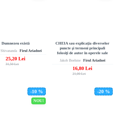
Dumnezeu există
CHEIA sau explicaţia diverselor
puncte şi termeni principali
Shivananda
Firul Ariadnei
folosiţi de autor în operele sale
25,20 Lei
Jakob Boehme
Firul Ariadnei
31,50 Lei
16,80 Lei
21,00 Lei
-10 %
-20 %
NOU!