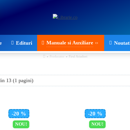
Manuale si Auxiliare
e
Edituri
Noutat
Producator
Firul Ariadnei
din 13 (1 pagini)
-20 %
-20 %
NOU!
NOU!