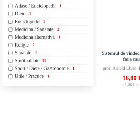
Atlase / Enciclopedii
1
Diete
1
Enciclopedii
1
Medicina / Sanatate
2
Medicina alternativa
1
Religie
2
Sanatate
1
Sistemul de vindec
fara mu
Spiritualitate
11
Sport / Diete / Gastronomie
1
prof. Arnold Ehret
Utile / Practice
1
16,80 
21,00 Lei