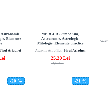
, Astronomie,
MERCUR - Simbolism,
gie, Elemente
Astronomie, Astrologie,
Swami 
ce
Mitologie, Elemente practice
Firul Ariadnei
Astronin Astrofilus
Firul Ariadnei
Lei
25,20 Lei
31,50 Lei
-20 %
-21 %