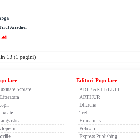
Yoga
Firul Ariadnei
Lei
din 13 (1 pagini)
opulare
Edituri Populare
uxiliare Scolare
ART / ART KLETT
 Literatura
ARTHUR
copii
Dharana
anatate
Trei
Lingvistica
Humanitas
clopedii
Polirom
riile
Express Publishing