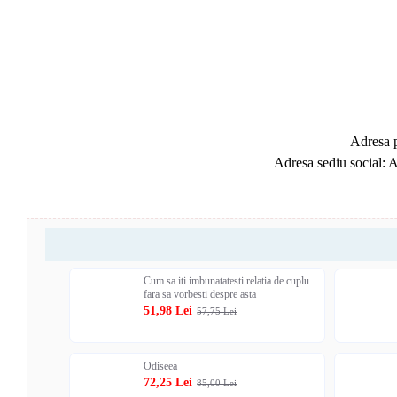
Adresa p
Adresa sediu social: 
Cum sa iti imbunatatesti relatia de cuplu
fara sa vorbesti despre asta
51,98 Lei
57,75 Lei
Odiseea
72,25 Lei
85,00 Lei