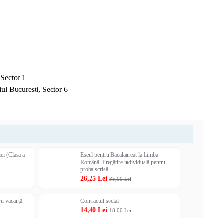
 Sector 1
ul Bucuresti, Sector 6
ei (Clasa a
Eseul pentru Bacalaureat la Limba
Română. Pregătire individuală pentru
proba scrisă
26,25 Lei
35,00 Lei
 vacanță.
Contractul social
14,40 Lei
18,00 Lei