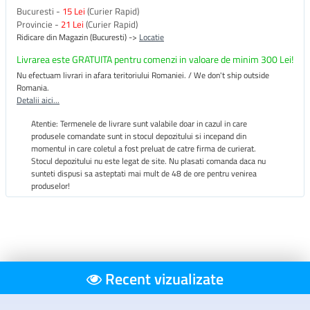
Bucuresti -
15 Lei
(Curier Rapid)
Provincie -
21 Lei
(Curier Rapid)
Ridicare din Magazin (Bucuresti) ->
Locatie
Livrarea este GRATUITA pentru comenzi in valoare de minim 300 Lei!
Nu efectuam livrari in afara teritoriului Romaniei. / We don't ship outside
Romania.
Detalii aici...
Atentie: Termenele de livrare sunt valabile doar in cazul in care
produsele comandate sunt in stocul depozitului si incepand din
momentul in care coletul a fost preluat de catre firma de curierat.
Stocul depozitului nu este legat de site. Nu plasati comanda daca nu
sunteti dispusi sa asteptati mai mult de 48 de ore pentru venirea
produselor!
Recent vizualizate