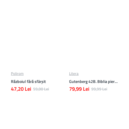
Polirom
Litera
Războiul fără sfârşit
Gutenberg 42B. Biblia pierduta
47,20 Lei
79,99 Lei
59,00 Lei
99,99 Lei