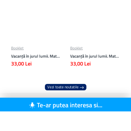
Booklet
Booklet
Vacanță în jurul lumii. Matematică clasa a VII-a – EDIȚIA 2026
Vacanță în jurul lumii. Matematică clasa a VI-a – EDIȚIA 2026
33,00 Lei
33,00 Lei
Vezi toate noutatile
Te-ar putea interesa si...