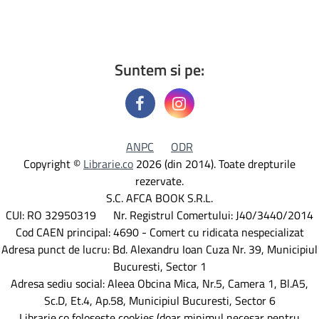
Suntem si pe:
ANPC
ODR
Copyright ©
Librarie.co
2026 (din 2014). Toate drepturile
rezervate.
S.C. AFCA BOOK S.R.L.
CUI: RO 32950319 Nr. Registrul Comertului: J40/3440/2014
Cod CAEN principal: 4690 - Comert cu ridicata nespecializat
Adresa punct de lucru: Bd. Alexandru Ioan Cuza Nr. 39, Municipiul
Bucuresti, Sector 1
Adresa sediu social: Aleea Obcina Mica, Nr.5, Camera 1, Bl.A5,
Sc.D, Et.4, Ap.58, Municipiul Bucuresti, Sector 6
Librarie.co foloseste cookies (doar minimul necesar pentru