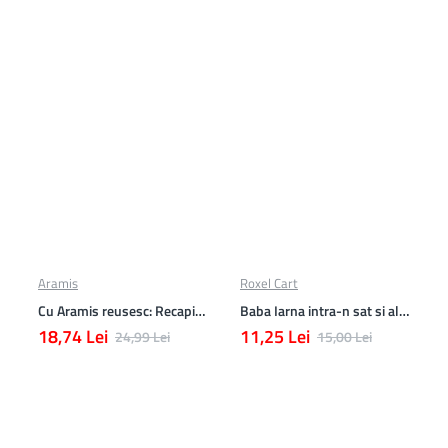
Aramis
Roxel Cart
Cu Aramis reusesc: Recapitulare si evaluare - Clasa a 4-a (Matematica, Stiinte ale naturii si Educatie civica)
Baba Iarna intra-n sat si alte poezii
18,74 Lei
11,25 Lei
24,99 Lei
15,00 Lei