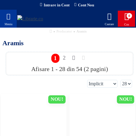
Intrare in Cont
Cont Nou
0
Producator
Aramis
Aramis
1
2
Afisare 1 - 28 din 54 (2 pagini)
NOU!
NOU!