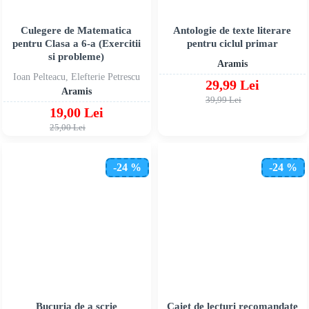
Culegere de Matematica
Antologie de texte literare
pentru Clasa a 6-a (Exercitii
pentru ciclul primar
si probleme)
Aramis
Ioan Pelteacu, Elefterie Petrescu
29,99 Lei
Aramis
39,99 Lei
19,00 Lei
25,00 Lei
-24 %
-24 %
Bucuria de a scrie
Caiet de lecturi recomandate