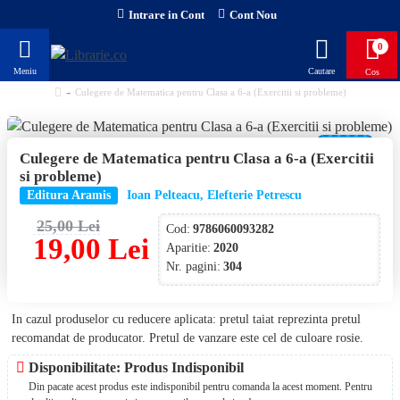
Intrare in Cont
Cont Nou
0
Culegere de Matematica pentru Clasa a 6-a (Exercitii si probleme)
-24 %
Culegere de Matematica pentru Clasa a 6-a (Exercitii
si probleme)
Editura Aramis
Ioan Pelteacu, Elefterie Petrescu
25,00 Lei
Cod:
9786060093282
19,00 Lei
Aparitie:
2020
Nr. pagini:
304
In cazul produselor cu reducere aplicata: pretul taiat reprezinta pretul
recomandat de producator. Pretul de vanzare este cel de culoare rosie.
Disponibilitate: Produs Indisponibil
Din pacate acest produs este indisponibil pentru comanda la acest moment. Pentru