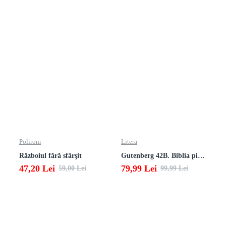
Polirom
Litera
Războiul fără sfârşit
Gutenberg 42B. Biblia pierduta
47,20 Lei
79,99 Lei
59,00 Lei
99,99 Lei