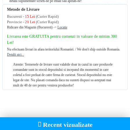
detalii suplimentare scrieti-ne pe email sau apelati-ne!
Metode de Livrare
Bucuresti -
15 Lei
(Curier Rapid)
Provincie -
21 Lei
(Curier Rapid)
Ridicare din Magazin (Bucuresti) ->
Locatie
Livrarea este GRATUITA pentru comenzi in valoare de minim 300
Lei!
Nu efectuam livrari in afara teritoriului Romaniei. / We don't ship outside Romania.
Detalii aici...
Atentie: Termenele de livrare sunt valabile doar in cazul in care produsele
comandate sunt in stocul depozitului si incepand din momentul in care
coletul a fost preluat de catre firma de curierat. Stocul depozitului nu este
legat de site. Nu plasati comanda daca nu sunteti dispusi sa asteptati mai
mult de 48 de ore pentru venirea produselor!
Recent vizualizate