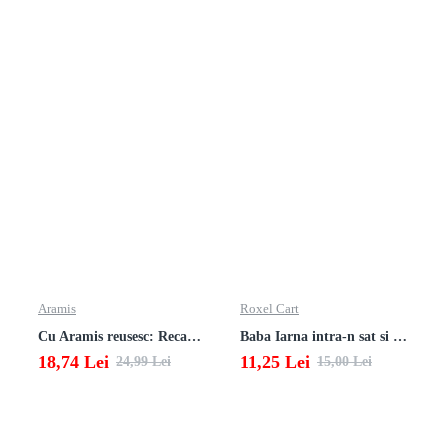
Aramis
Roxel Cart
Cu Aramis reusesc: Recapitulare si evaluare - Clasa a 4-a (Matematica, Stiinte ale naturii si Educatie civica)
Baba Iarna intra-n sat si alte poezii
18,74 Lei
11,25 Lei
24,99 Lei
15,00 Lei