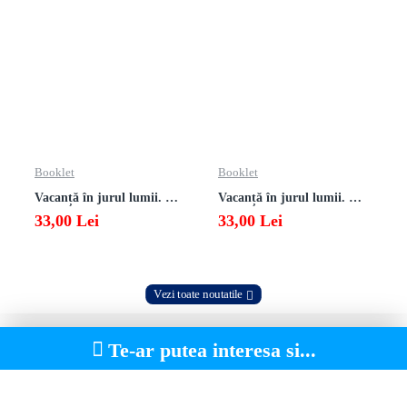
Booklet
Booklet
Vacanță în jurul lumii. Matematică clasa a VII-a – EDIȚIA 2026
Vacanță în jurul lumii. Matematică clasa a VI-a – EDIȚIA 2026
33,00 Lei
33,00 Lei
Vezi toate noutatile
Te-ar putea interesa si...