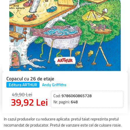
Copacul cu 26 de etaje
Editura ARTHUR
Andy Griffiths
49,90 Lei
Cod:
9786060865728
39,92 Lei
Nr. pagini:
648
In cazul produselor cu reducere aplicata: pretul taiat reprezinta pretul
recomandat de producator. Pretul de vanzare este cel de culoare rosie.