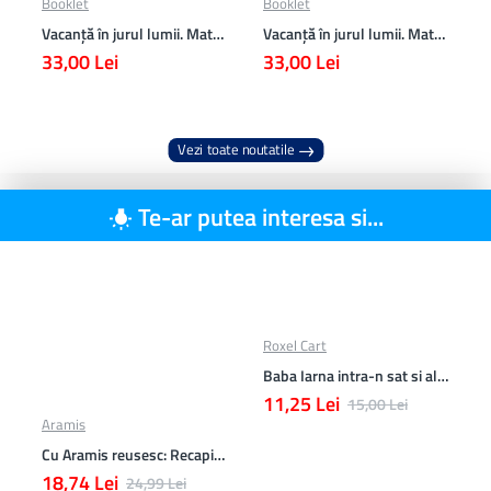
Booklet
Booklet
Vacanță în jurul lumii. Matematică clasa a VII-a – EDIȚIA 2026
Vacanță în jurul lumii. Matematică clasa a VI-a – EDIȚIA 2026
33,00 Lei
33,00 Lei
Vezi toate noutatile
Te-ar putea interesa si...
Roxel Cart
Baba Iarna intra-n sat si alte poezii
11,25 Lei
15,00 Lei
Aramis
Cu Aramis reusesc: Recapitulare si evaluare - Clasa a 4-a (Matematica, Stiinte ale naturii si Educatie civica)
18,74 Lei
24,99 Lei