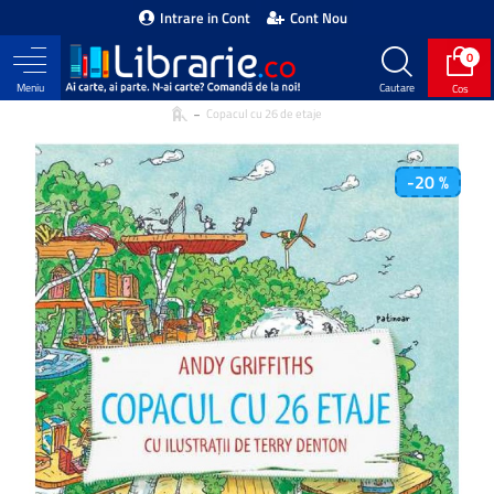
Intrare in Cont
Cont Nou
0
Copacul cu 26 de etaje
-20 %