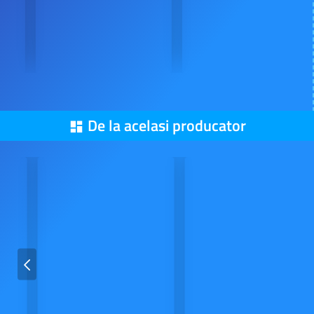
Recent vizualizate
ARTHUR
Copacul cu 26 de etaje
39,92 Lei
49,90 Lei
Din aceeasi categorie
De la acelasi producator