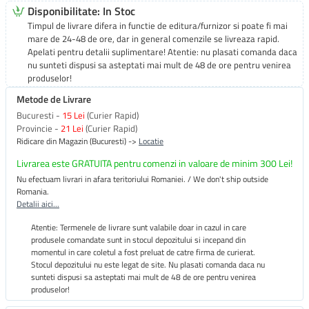
Disponibilitate: In Stoc
Timpul de livrare difera in functie de editura/furnizor si poate fi mai
mare de 24-48 de ore, dar in general comenzile se livreaza rapid.
Apelati pentru detalii suplimentare! Atentie: nu plasati comanda daca
nu sunteti dispusi sa asteptati mai mult de 48 de ore pentru venirea
produselor!
Metode de Livrare
Bucuresti -
15 Lei
(Curier Rapid)
Provincie -
21 Lei
(Curier Rapid)
Ridicare din Magazin (Bucuresti) ->
Locatie
Livrarea este GRATUITA pentru comenzi in valoare de minim 300 Lei!
Nu efectuam livrari in afara teritoriului Romaniei. / We don't ship outside
Romania.
Detalii aici...
Atentie: Termenele de livrare sunt valabile doar in cazul in care
produsele comandate sunt in stocul depozitului si incepand din
momentul in care coletul a fost preluat de catre firma de curierat.
Stocul depozitului nu este legat de site. Nu plasati comanda daca nu
sunteti dispusi sa asteptati mai mult de 48 de ore pentru venirea
produselor!