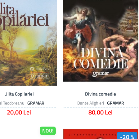
Ulita Copilariei
Divina comedie
el Teodoreanu
GRAMAR
Dante Alighieri
GRAMAR
20,00 Lei
80,00 Lei
NOU!
-20 %