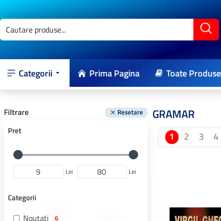
Categorii
Prima Pagina
Toate Produse
GRAMAR
Filtrare
Resetare
Pret
1
2
3
4
Lei
Lei
Categorii
Noutati
6