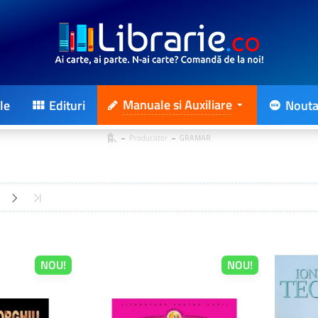
Manuale si Auxiliare
le
Edituri
Nouta
Producator
GRAMAR
NOU!
NOU!