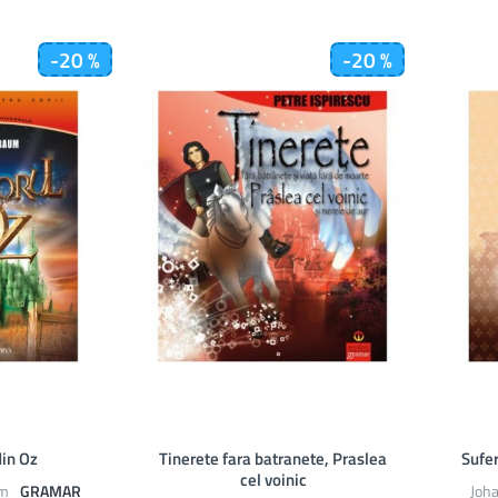
-20 %
-20 %
din Oz
Tinerete fara batranete, Praslea
Sufer
cel voinic
um
GRAMAR
Joh