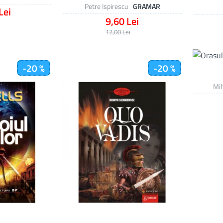
Petre Ispirescu
GRAMAR
Lei
9,60 Lei
12,00 Lei
-20 %
-20 %
Mih