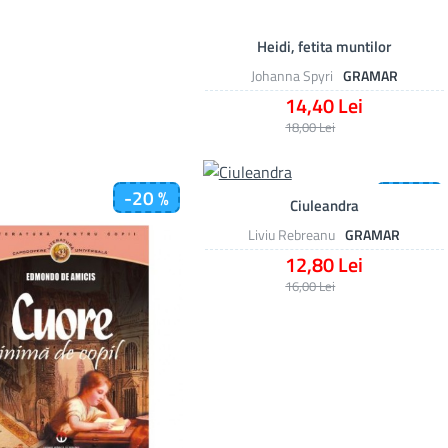
Heidi, fetita muntilor
Johanna Spyri
GRAMAR
14,40 Lei
18,00 Lei
-20 %
-20 %
Ciuleandra
Liviu Rebreanu
GRAMAR
12,80 Lei
16,00 Lei