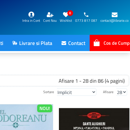
0
Intra in Cont
Cont Nou
Wishlist
0773 817 087
contact@librarie.co
ti
Livrare si Plata
Contact
Cos de Cump
Afisare 1 - 28 din 86 (4 pagini)
Sortare
Afisare
NOU!