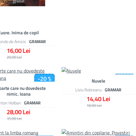
Cuore. Inima de copil
ndo de Amicis
GRAMAR
16,00 Lei
20,00 Lei
-20 %
-20 %
Nuvele
arte care nu dovedeste
Liviu Rebreanu
GRAMAR
nimic. Ioana
14,40 Lei
nton Holban
GRAMAR
18,00 Lei
28,00 Lei
35,00 Lei