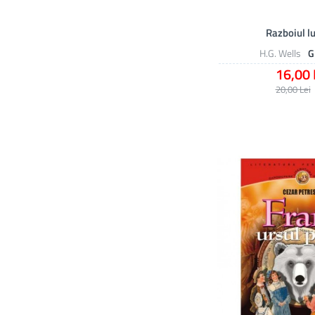
Razboiul l
H.G. Wells
G
16,00 
20,00 Lei