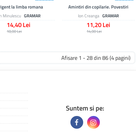
-20 %
-20 %
rigent la limba romana
Amintiri din copilarie. Povestiri
on Minulescu
GRAMAR
Ion Creanga
GRAMAR
14,40 Lei
11,20 Lei
18,00 Lei
14,00 Lei
Afisare 1 - 28 din 86 (4 pagini)
Suntem si pe: