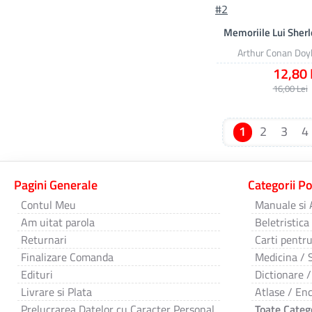
Memoriile Lui Sher
Arthur Conan Doy
12,80 
16,00 Lei
1
2
3
4
Pagini Generale
Categorii P
Contul Meu
Manuale si 
Am uitat parola
Beletristica
Returnari
Carti pentru
Finalizare Comanda
Medicina / 
Edituri
Dictionare /
Livrare si Plata
Atlase / Enc
Prelucrarea Datelor cu Caracter Personal
Toate Catego