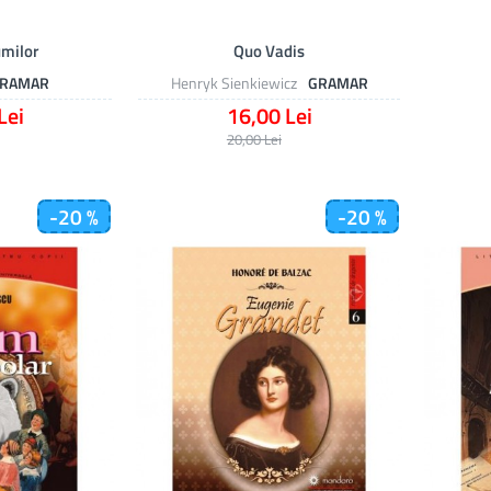
umilor
Quo Vadis
RAMAR
Henryk Sienkiewicz
GRAMAR
Lei
16,00 Lei
20,00 Lei
-20 %
-20 %