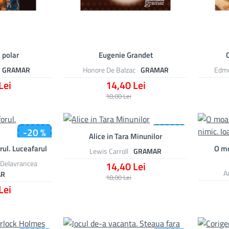
 polar
Eugenie Grandet
GRAMAR
Honore De Balzac
GRAMAR
Edmo
Lei
14,40 Lei
18,00 Lei
-20 %
-20 %
Alice in Tara Minunilor
rul. Luceafarul
O mo
Lewis Carroll
GRAMAR
 Delavrancea
14,40 Lei
A
AR
18,00 Lei
Lei