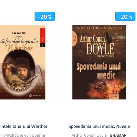
-20 %
-20 %
intele tanarului Werther
Spovedania unui medic. Nuvele
ann Wolfgang von Goethe
Arthur Conan Doyle
GRAMAR