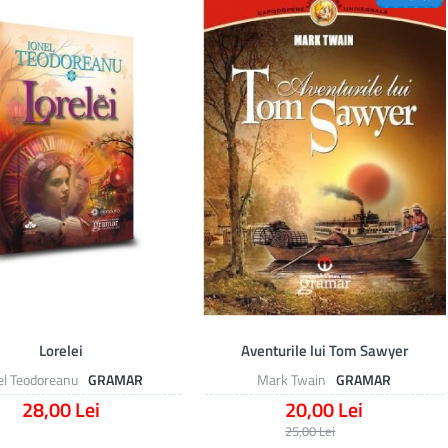
Lorelei
Aventurile lui Tom Sawyer
el Teodoreanu
GRAMAR
Mark Twain
GRAMAR
28,00 Lei
20,00 Lei
25,00 Lei