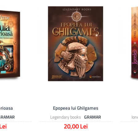
erioasa
Epopeea lui Ghilgames
GRAMAR
Legendary books
GRAMAR
Ion
Lei
20,00 Lei