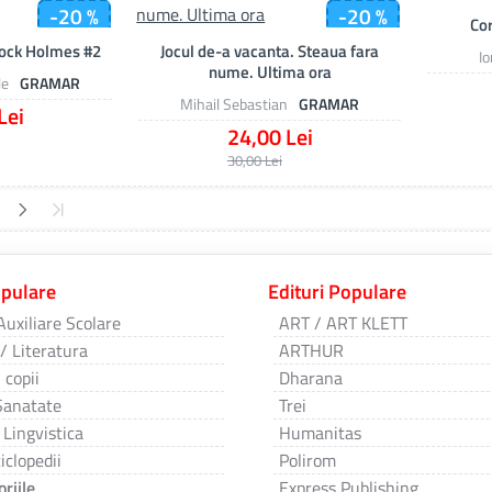
-20 %
-20 %
Co
lock Holmes #2
Jocul de-a vacanta. Steaua fara
I
nume. Ultima ora
le
GRAMAR
Mihail Sebastian
GRAMAR
Lei
24,00 Lei
30,00 Lei
opulare
Edituri Populare
Auxiliare Scolare
ART / ART KLETT
 / Literatura
ARTHUR
 copii
Dharana
Sanatate
Trei
 Lingvistica
Humanitas
iclopedii
Polirom
riile
Express Publishing