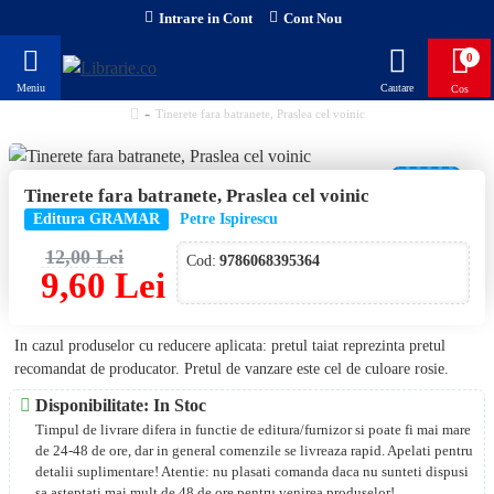
Intrare in Cont
Cont Nou
0
Tinerete fara batranete, Praslea cel voinic
-20 %
Tinerete fara batranete, Praslea cel voinic
Editura GRAMAR
Petre Ispirescu
12,00 Lei
Cod:
9786068395364
9,60 Lei
In cazul produselor cu reducere aplicata: pretul taiat reprezinta pretul
recomandat de producator. Pretul de vanzare este cel de culoare rosie.
Disponibilitate: In Stoc
Timpul de livrare difera in functie de editura/furnizor si poate fi mai mare
de 24-48 de ore, dar in general comenzile se livreaza rapid. Apelati pentru
detalii suplimentare! Atentie: nu plasati comanda daca nu sunteti dispusi
sa asteptati mai mult de 48 de ore pentru venirea produselor!