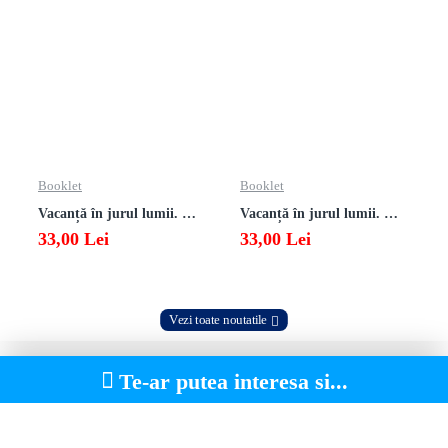
Booklet
Booklet
Vacanță în jurul lumii. Matematică clasa a VII-a – EDIȚIA 2026
Vacanță în jurul lumii. Matematică clasa a VI-a – EDIȚIA 2026
33,00 Lei
33,00 Lei
Vezi toate noutatile
Te-ar putea interesa si...