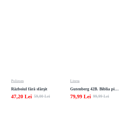
Polirom
Litera
Războiul fără sfârşit
Gutenberg 42B. Biblia pierduta
47,20 Lei
79,99 Lei
59,00 Lei
99,99 Lei