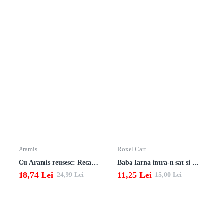
Aramis
Roxel Cart
Cu Aramis reusesc: Recapitulare si evaluare - Clasa a 4-a (Matematica, Stiinte ale naturii si Educatie civica)
Baba Iarna intra-n sat si alte poezii
18,74 Lei
11,25 Lei
24,99 Lei
15,00 Lei