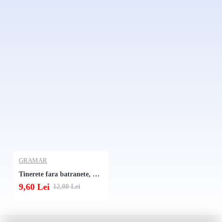
GRAMAR
Tinerete fara batranete, Praslea cel voinic
9,60 Lei
12,00 Lei