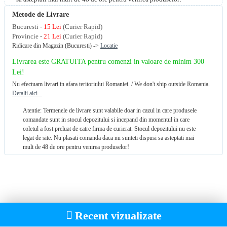
Metode de Livrare
Bucuresti -
15 Lei
(Curier Rapid)
Provincie -
21 Lei
(Curier Rapid)
Ridicare din Magazin (Bucuresti) ->
Locatie
Livrarea este GRATUITA pentru comenzi in valoare de minim 300
Lei!
Nu efectuam livrari in afara teritoriului Romaniei. / We don't ship outside Romania.
Detalii aici...
Atentie: Termenele de livrare sunt valabile doar in cazul in care produsele
comandate sunt in stocul depozitului si incepand din momentul in care
coletul a fost preluat de catre firma de curierat. Stocul depozitului nu este
legat de site. Nu plasati comanda daca nu sunteti dispusi sa asteptati mai
mult de 48 de ore pentru venirea produselor!
Recent vizualizate