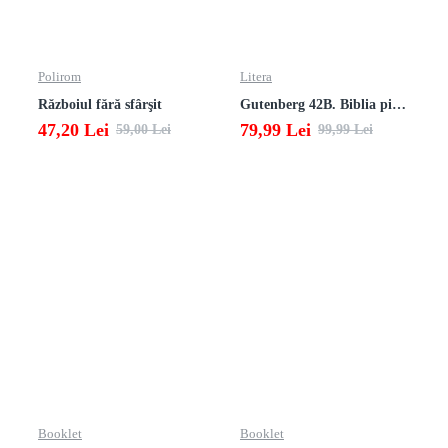
Polirom
Litera
Războiul fără sfârşit
Gutenberg 42B. Biblia pierduta
47,20 Lei
79,99 Lei
59,00 Lei
99,99 Lei
Booklet
Booklet