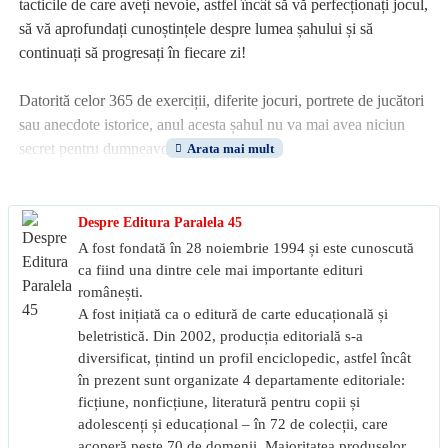
tacticile de care aveți nevoie, astfel încât să vă perfecționați jocul,
să vă aprofundați cunoștințele despre lumea șahului și să
continuați să progresați în fiecare zi!
Datorită celor 365 de exerciții, diferite jocuri, portrete de jucători
sau anecdote istorice, anul acesta șahul nu va mai avea niciun
secret pentru dumneavoastră.
Despre Editura Paralela 45
A fost fondată în 28 noiembrie 1994 și este cunoscută
ca fiind una dintre cele mai importante edituri
românești.
A fost inițiată ca o editură de carte educațională și
beletristică. Din 2002, producția editorială s-a
diversificat, țintind un profil enciclopedic, astfel încât
în prezent sunt organizate 4 departamente editoriale:
ficțiune, nonficțiune, literatură pentru copii și
adolescenți și educațional – în 72 de colecții, care
acoperă peste 70 de domenii. Majoritatea produselor