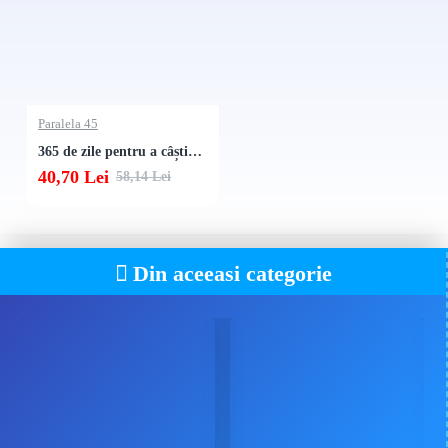
Paralela 45
365 de zile pentru a câștiga la șah. Almanah
40,70 Lei
58,14 Lei
Din aceeasi categorie