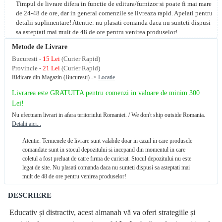
Timpul de livrare difera in functie de editura/furnizor si poate fi mai mare
de 24-48 de ore, dar in general comenzile se livreaza rapid. Apelati pentru
detalii suplimentare! Atentie: nu plasati comanda daca nu sunteti dispusi
sa asteptati mai mult de 48 de ore pentru venirea produselor!
Metode de Livrare
Bucuresti -
15 Lei
(Curier Rapid)
Provincie -
21 Lei
(Curier Rapid)
Ridicare din Magazin (Bucuresti) ->
Locatie
Livrarea este GRATUITA pentru comenzi in valoare de minim 300
Lei!
Nu efectuam livrari in afara teritoriului Romaniei. / We don't ship outside Romania.
Detalii aici...
Atentie: Termenele de livrare sunt valabile doar in cazul in care produsele
comandate sunt in stocul depozitului si incepand din momentul in care
coletul a fost preluat de catre firma de curierat. Stocul depozitului nu este
legat de site. Nu plasati comanda daca nu sunteti dispusi sa asteptati mai
mult de 48 de ore pentru venirea produselor!
DESCRIERE
Educativ și distractiv, acest almanah vă va oferi strategiile și