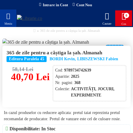
Intrare in Cont
Cont Nou
0
365 de zile pentru a câștiga la șah. Almanah
-30 %
365 de zile pentru a câștiga la șah. Almanah
NOU!
Editura Paralela 45
BORDI Kevin, LIBISZEWSKI Fabien
58,14 Lei
Cod:
9789734742639
40,70 Lei
Aparitie:
2025
Nr. pagini:
368
Colectie:
ACTIVITĂȚI, JOCURI,
EXPERIMENTE
In cazul produselor cu reducere aplicata: pretul taiat reprezinta pretul
recomandat de producator. Pretul de vanzare este cel de culoare rosie.
Disponibilitate: In Stoc