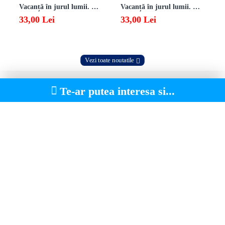
Vacanță în jurul lumii. Matematică clasa a VII-a – EDIȚIA 2026
Vacanță în jurul lumii. Matematică clasa a VI-a – EDIȚIA 2026
33,00 Lei
33,00 Lei
Vezi toate noutatile
Te-ar putea interesa si...