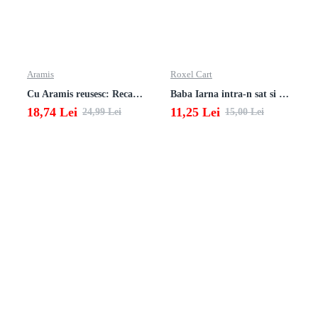
Aramis
Roxel Cart
Cu Aramis reusesc: Recapitulare si evaluare - Clasa a 4-a (Matematica, Stiinte ale naturii si Educatie civica)
Baba Iarna intra-n sat si alte poezii
18,74 Lei
11,25 Lei
24,99 Lei
15,00 Lei