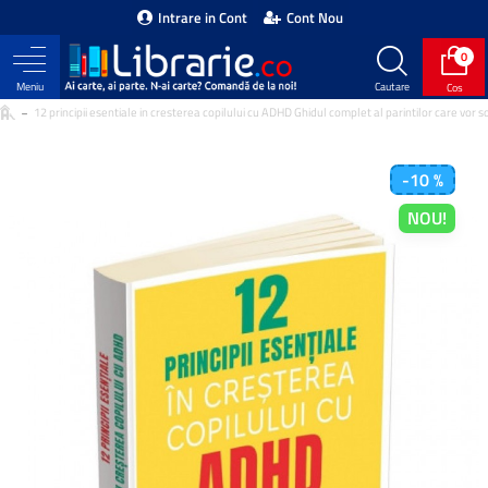
Intrare in Cont
Cont Nou
0
12 principii esentiale in cresterea copilului cu ADHD Ghidul complet al parintilor care vor solu
-10 %
NOU!