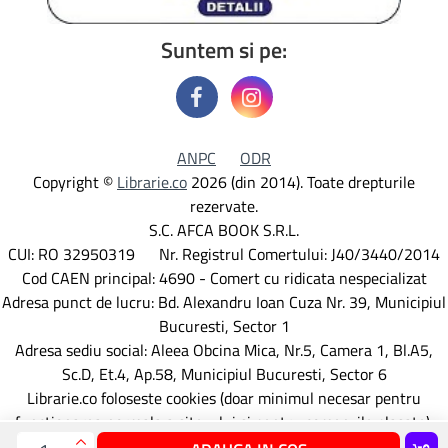
Suntem si pe:
ANPC
ODR
Copyright ©
Librarie.co
2026 (din 2014). Toate drepturile
rezervate.
S.C. AFCA BOOK S.R.L.
CUI: RO 32950319 Nr. Registrul Comertului: J40/3440/2014
Cod CAEN principal: 4690 - Comert cu ridicata nespecializat
Adresa punct de lucru: Bd. Alexandru Ioan Cuza Nr. 39, Municipiul
Bucuresti, Sector 1
Adresa sediu social: Aleea Obcina Mica, Nr.5, Camera 1, Bl.A5,
Sc.D, Et.4, Ap.58, Municipiul Bucuresti, Sector 6
Librarie.co foloseste cookies (doar minimul necesar pentru
functionarea normala a site-ului si pentru comenzile plasate).
Detalii aici