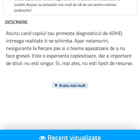
sunteti dispusi sa asteptati mai mult de 48 de ore pentru venirea
produselor!
DESCRIERE
Atunci cand copilul tau primeste diagnosticul de ADHD,
intreaga realitate ti se schimba. Apar nelamuriri,
nesigurante la fiecare pas si o teama apasatoare de a nu
face greseli. Este o experienta coplesitoare, dar e important
de stiut: nu esti singur. Si, mai ales, nu esti lipsit de resurse.
Scrisa de Dr. Russell A. Barkley – unul dintre cei mai
respectati experti in ADHD la nivel global – aceasta carte
devine un ghid de referinta pentru parintii care vor sa
inteleaga profund aceasta tulburare si sa isi sustina copilul
cu echilibru, claritate si compasiune. Bazata pe zeci de ani
de cercetare stiintifica si practica terapeutica, lucrarea ofera
Recent vizualizate
12 principii esentiale, formulate clar si aplicabil, menite sa