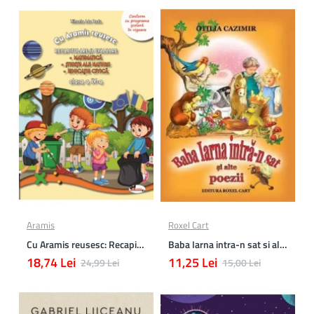
Aramis
Roxel Cart
Cu Aramis reusesc: Recapitulare si evaluare - Clasa a 4-a (Matematica, Stiinte ale naturii si Educatie civica)
Baba Iarna intra-n sat si alte poezii
18,74 Lei
11,25 Lei
24,99 Lei
15,00 Lei