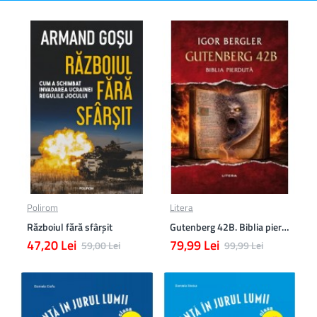
Polirom
Litera
Războiul fără sfârşit
Gutenberg 42B. Biblia pierduta
47,20 Lei
79,99 Lei
59,00 Lei
99,99 Lei