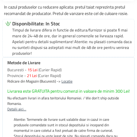
In cazul produselor cu reducere aplicata: pretul taiat reprezinta pretul
recomandat de producator. Pretul de vanzare este cel de culoare rosie.
Disponibilitate: In Stoc
Timpul de livrare difera in functie de editura/furnizor si poate fi mai
mare de 24-48 de ore, dar in general comenzile se livreaza rapid.
Apelati pentru detalii suplimentare! Atentie: nu plasati comanda daca
nu sunteti dispusi sa asteptati mai mult de 48 de ore pentru venirea
produselor!
Metode de Livrare
Bucuresti -
15 Lei
(Curier Rapid)
Provincie -
21 Lei
(Curier Rapid)
Ridicare din Magazin (Bucuresti) ->
Locatie
Livrarea este GRATUITA pentru comenzi in valoare de minim 300 Lei!
Nu efectuam livrari in afara teritoriului Romaniei. / We don't ship outside
Romania.
Detalii aici...
Atentie: Termenele de livrare sunt valabile doar in cazul in care
produsele comandate sunt in stocul depozitului si incepand din
momentul in care coletul a fost preluat de catre firma de curierat.
Stocul depozitului nu este legat de site. Nu plasati comanda daca nu