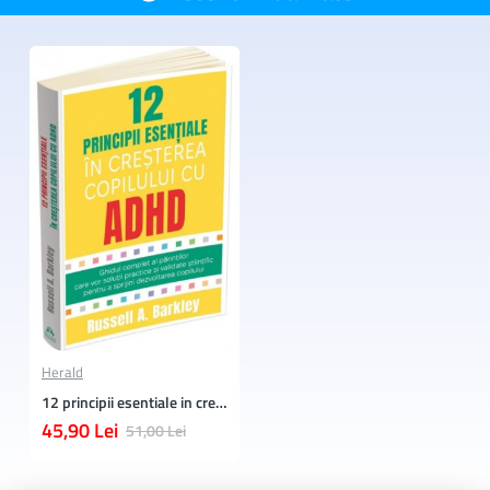
transforme confuzia in directie clara si ingrijorarea in
incredere.
Vei descoperi cum sa gestionezi comportamente dificile, sa
raspundeti si tu si copilul tau eficient provocarilor din
mediul scolar si, poate cel mai important, cum sa iti
consolidezi propria stabilitate emotionala pentru a ramane
conectat cu copilul tau. In locul luptelor zilnice, cartea
propune colaborare. In locul tensiunii – intelegere. Iar acolo
unde a fost oboseala si indoiala, sa poti regasi sens,
echilibru si speranta.
Herald
12 principii esentiale in cresterea copilului cu ADHD Ghidul complet al parintilor care vor solutii practice si validate stiintific pentru a sprijini dezvoltarea copilului
45,90 Lei
51,00 Lei