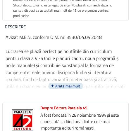
Stocul depozitului nu este legat de site. Nu plasati comanda daca nu
sunteti dispusi sa asteptati mai mult de 48 de ore pentru venirea
produselor!
DESCRIERE
Avizat M.E.N. conform O.M. nr. 3530/04.04.2018
Lucrarea se pliază perfect pe noutăţile din curriculum
pentru clasa a VI-a (noile planuri‑cadru, noua programă și
noile manuale) și contribuie substanţial la formarea de
competenţe reale privind disciplina limba și literatura
română, fiind de fapt o variantă prietenoasă și atractivă,
utilă nu doar elevilor și profesorilor, ci și părinţilor interesaţi
de progresul propriilor copii.
Recomandarea noastră este de a utiliza acest auxiliar care,
Despre Editura Paralela 45
prin structură și conţinut, prin exerciţiile diferenţiate
A fost fondată în 28 noiembrie 1994 și este
propuse și aplicate particularităţilor de vârstă ale elevilor,
cunoscută ca fiind una dintre cele mai
importante edituri românești.
poate fi considerat o formă dezvoltată de parcurgere a