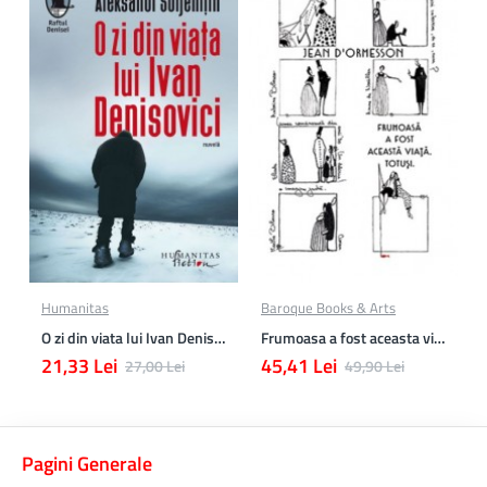
Humanitas
Baroque Books & Arts
O zi din viata lui Ivan Denisovici
Frumoasa a fost aceasta viata. totusi.
21,33 Lei
45,41 Lei
27,00 Lei
49,90 Lei
Pagini Generale