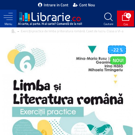
Intrare in Cont
Cont Nou
0
Exerciţii practice de limba şi literatura română. Caiet de lucru. Clasa a VI-a
-22 %
NOU!