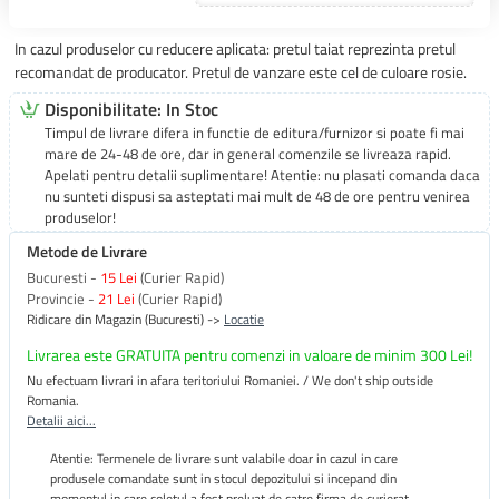
In cazul produselor cu reducere aplicata: pretul taiat reprezinta pretul
recomandat de producator. Pretul de vanzare este cel de culoare rosie.
Disponibilitate: In Stoc
Timpul de livrare difera in functie de editura/furnizor si poate fi mai
mare de 24-48 de ore, dar in general comenzile se livreaza rapid.
Apelati pentru detalii suplimentare! Atentie: nu plasati comanda daca
nu sunteti dispusi sa asteptati mai mult de 48 de ore pentru venirea
produselor!
Metode de Livrare
Bucuresti -
15 Lei
(Curier Rapid)
Provincie -
21 Lei
(Curier Rapid)
Ridicare din Magazin (Bucuresti) ->
Locatie
Livrarea este GRATUITA pentru comenzi in valoare de minim 300 Lei!
Nu efectuam livrari in afara teritoriului Romaniei. / We don't ship outside
Romania.
Detalii aici...
Atentie: Termenele de livrare sunt valabile doar in cazul in care
produsele comandate sunt in stocul depozitului si incepand din
momentul in care coletul a fost preluat de catre firma de curierat.