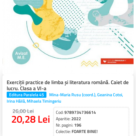
Exerciţii practice de limba şi literatura română. Caiet de
lucru. Clasa a VI-a
Editura Paralela 45
Mina-Maria Rusu (coord.), Geanina Cotoi,
Irina Hăilă, Mihaela Timingeriu
26,00 Lei
Cod:
9789734736614
20,28 Lei
Aparitie:
2022
Nr. pagini:
196
Colectie:
FOARTE BINE!