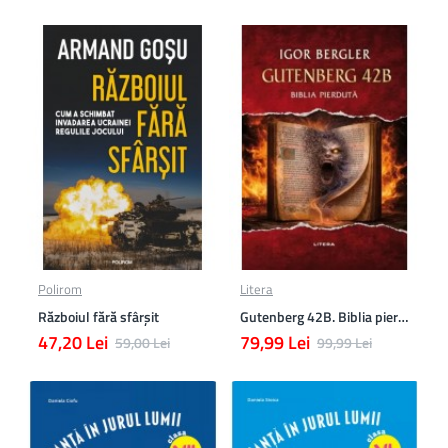
Polirom
Litera
Războiul fără sfârşit
Gutenberg 42B. Biblia pierduta
47,20 Lei
79,99 Lei
59,00 Lei
99,99 Lei