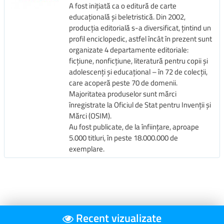
A fost inițiată ca o editură de carte
programei, astfel încât orice activitate de evaluare aplicată
educațională și beletristică. Din 2002,
elevilor va dovedi faptul că ei au atins performanţe maxime,
producția editorială s-a diversificat, țintind un
în primul rând pentru că au fost sprijiniţi de o carte scrisă cu
profil enciclopedic, astfel încât în prezent sunt
har pentru ei, de dascăli creativi, cu experienţă în
organizate 4 departamente editoriale:
activitatea la catedră.
ficțiune, nonficțiune, literatură pentru copii și
adolescenți și educațional – în 72 de colecții,
care acoperă peste 70 de domenii.
Majoritatea produselor sunt mărci
înregistrate la Oficiul de Stat pentru Invenții și
Mărci (OSIM).
Au fost publicate, de la înființare, aproape
5.000 titluri, în peste 18.000.000 de
exemplare.
Recent vizualizate