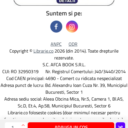
Suntem si pe:
ANPC
ODR
Copyright ©
Librarie.co
2026 (din 2014). Toate drepturile
rezervate.
S.C. AFCA BOOK S.R.L.
CUI: RO 32950319 Nr. Registrul Comertului: J40/3440/2014
Cod CAEN principal: 4690 - Comert cu ridicata nespecializat
Adresa punct de lucru: Bd. Alexandru Ioan Cuza Nr. 39, Municipiul
Bucuresti, Sector 1
Adresa sediu social: Aleea Obcina Mica, Nr.5, Camera 1, Bl.A5,
Sc.D, Et.4, Ap.58, Municipiul Bucuresti, Sector 6
Librarie.co foloseste cookies (doar minimul necesar pentru
functionarea normala a site-ului si pentru comenzile plasate).
Detalii aici
ADAUGA IN COS