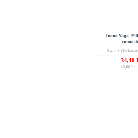
Jnana Yoga. Eli
cunoast
Swami Vivekana
34,40 
43,00 Lei