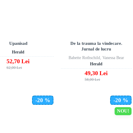
Upanisad
De la trauma la vindecare.
Jurnal de lucru
Herald
Babette Rothschild, Vanessa Bear
52,70 Lei
Herald
62,00 Lei
49,30 Lei
58,00 Lei
-20 %
-20 %
NOU!