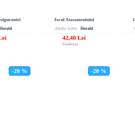
esigurantei
Jocul Atasamentului
Herald
Aletha Solter
Herald
Lei
42,40 Lei
53,00 Lei
-20 %
-20 %