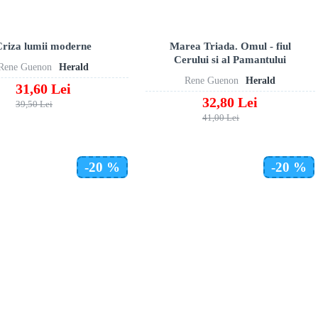
Criza lumii moderne
Marea Triada. Omul - fiul
Cerului si al Pamantului
Rene Guenon
Herald
Rene Guenon
Herald
31,60 Lei
32,80 Lei
39,50 Lei
41,00 Lei
-20 %
-20 %