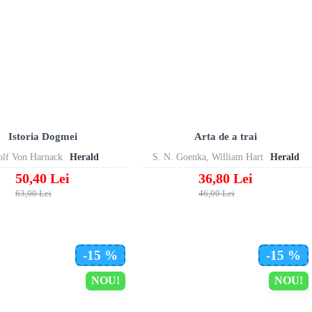
Istoria Dogmei
Arta de a trai
lf Von Harnack
Herald
S. N. Goenka, William Hart
Herald
50,40 Lei
36,80 Lei
63,00 Lei
46,00 Lei
-15 %
-15 %
NOU!
NOU!