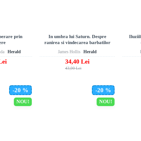
berare prin
In umbra lui Saturn. Despre
Iluzi
ere
ranirea si vindecarea barbatilor
nda
Herald
James Hollis
Herald
Lei
34,40 Lei
43,00 Lei
-20 %
-20 %
NOU!
NOU!