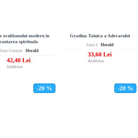
ile ocultismului modern in
Gradina Tainica a Adevarului
cautarea spirituala
Sana`I
Herald
Rene Guenon
Herald
33,60 Lei
42,40 Lei
42,00 Lei
53,00 Lei
-20 %
-20 %