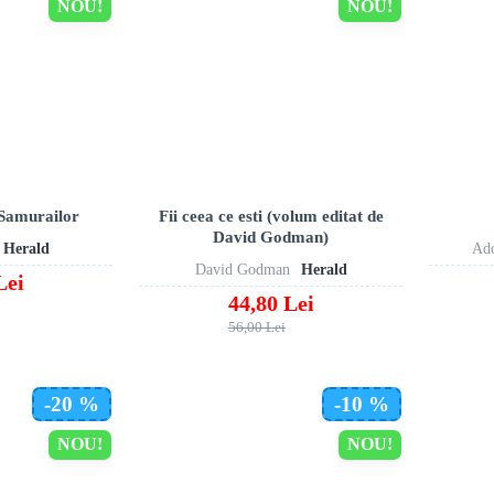
NOU!
NOU!
 Samurailor
Fii ceea ce esti (volum editat de
David Godman)
Herald
Ado
David Godman
Herald
Lei
44,80 Lei
56,00 Lei
-20 %
-10 %
NOU!
NOU!