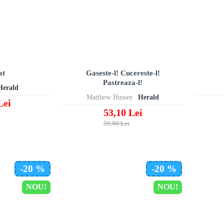
at
Gaseste-l! Cucereste-l!
Pastreaza-l!
Herald
Matthew Hussey
Herald
Lei
53,10 Lei
59,00 Lei
-20 %
-20 %
NOU!
NOU!