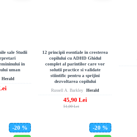
ile sale Studii
12 principii esentiale in cresterea
erpretari
copilului cu ADHD Ghidul
femininului in
complet al parintilor care vor
cului uman
solutii practice si validate
stiintific pentru a sprijini
Herald
dezvoltarea copilului
Lei
Russell A. Barkley
Herald
45,90 Lei
51,00 Lei
-20 %
-20 %