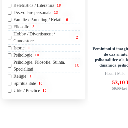
Beletristica / Literatura
18
Dezvoltare personala
13
Familie / Parenting / Relatii
6
Filosofie
3
Hobby / Divertisment /
2
Cunoastere
Istorie
1
Femininul si imagin
de caz si int
Psihologie
10
psihanalitice ale 
Psihologie, Filosofie, Stiinta,
dinamica psihi
13
Specialitati
Houari Maidi
Religie
1
53,10 
Spiritualitate
16
59,00 Lei
Utile / Practice
15