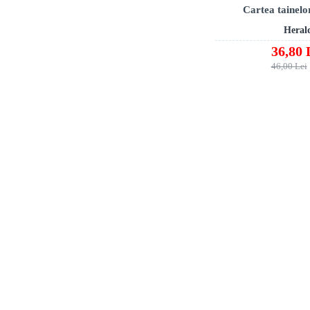
Cartea tainelo
Heral
36,80 
46,00 Lei