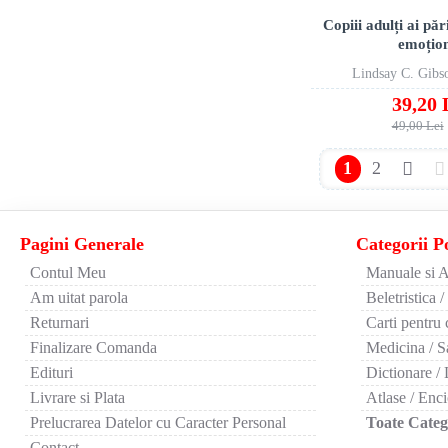
Copiii adulți ai păr
emoțio
Lindsay C. Gibs
39,20 
49,00 Lei
1
2
Pagini Generale
Categorii P
Contul Meu
Manuale si A
Am uitat parola
Beletristica /
Returnari
Carti pentru 
Finalizare Comanda
Medicina / S
Edituri
Dictionare / 
Livrare si Plata
Atlase / Enci
Prelucrarea Datelor cu Caracter Personal
Toate Catego
Contact