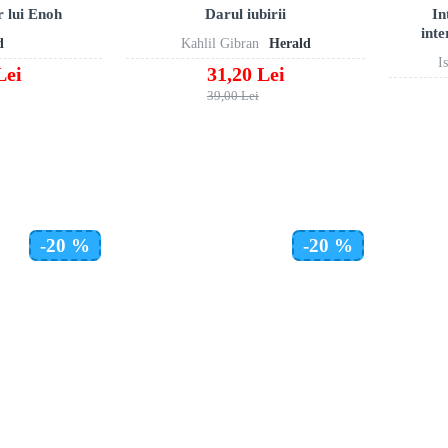
r lui Enoh
Darul iubirii
In
inte
d
Kahlil Gibran
Herald
I
Lei
31,20 Lei
39,00 Lei
-20 %
-20 %