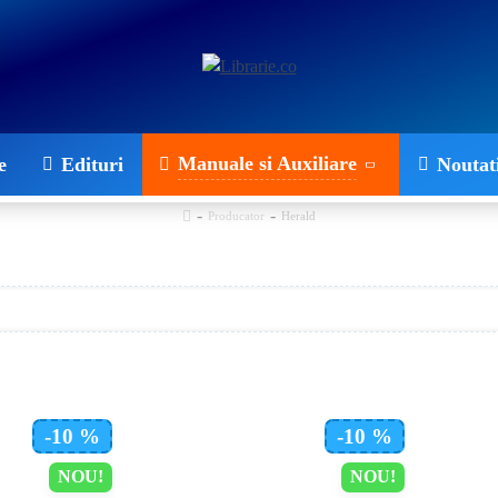
Manuale si Auxiliare
e
Edituri
Noutat
Producator
Herald
-10 %
-10 %
NOU!
NOU!