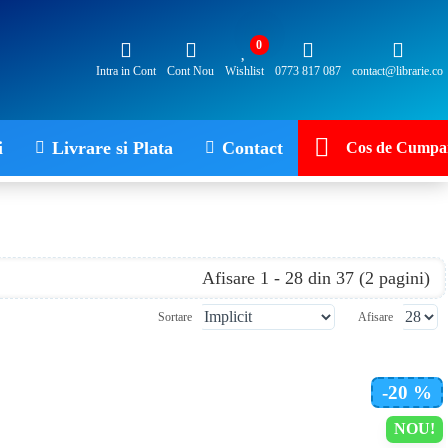
0
Intra in Cont
Cont Nou
Wishlist
0773 817 087
contact@librarie.co
i
Livrare si Plata
Contact
Cos de Cumpar
Afisare 1 - 28 din 37 (2 pagini)
Sortare
Afisare
-20 %
NOU!