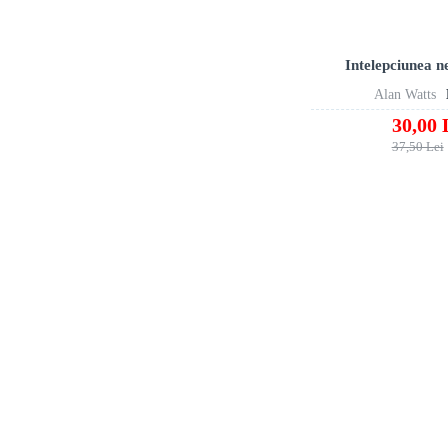
Intelepciunea n
Alan Watts
30,00 
37,50 Lei