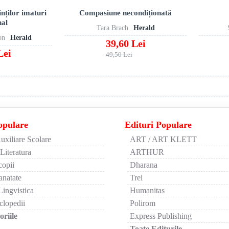
inților imaturi
Compasiune necondiționată
nal
Tara Brach
Herald
on
Herald
39,60 Lei
Lei
49,50 Lei
opulare
Edituri Populare
uxiliare Scolare
ART / ART KLETT
 Literatura
ARTHUR
copii
Dharana
anatate
Trei
Lingvistica
Humanitas
clopedii
Polirom
riile
Express Publishing
Toate Editurile