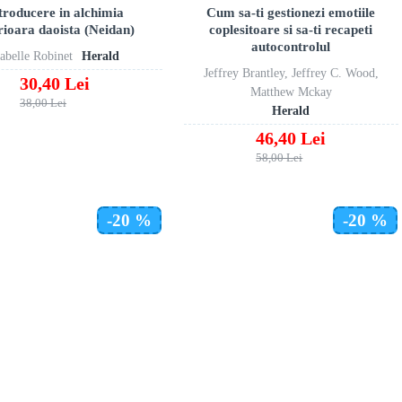
troducere in alchimia
Cum sa-ti gestionezi emotiile
rioara daoista (Neidan)
coplesitoare si sa-ti recapeti
autocontrolul
sabelle Robinet
Herald
Jeffrey Brantley, Jeffrey C. Wood,
30,40 Lei
Matthew Mckay
38,00 Lei
Herald
46,40 Lei
58,00 Lei
-20 %
-20 %