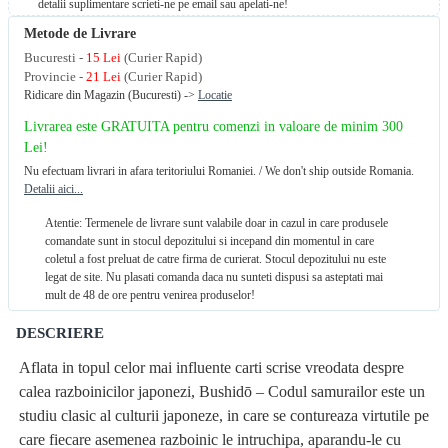
detalii suplimentare scrieti-ne pe email sau apelati-ne!
Metode de Livrare
Bucuresti -
15 Lei
(Curier Rapid)
Provincie -
21 Lei
(Curier Rapid)
Ridicare din Magazin (Bucuresti) ->
Locatie
Livrarea este GRATUITA pentru comenzi in valoare de minim 300
Lei!
Nu efectuam livrari in afara teritoriului Romaniei. / We don't ship outside Romania.
Detalii aici...
Atentie: Termenele de livrare sunt valabile doar in cazul in care produsele
comandate sunt in stocul depozitului si incepand din momentul in care
coletul a fost preluat de catre firma de curierat. Stocul depozitului nu este
legat de site. Nu plasati comanda daca nu sunteti dispusi sa asteptati mai
mult de 48 de ore pentru venirea produselor!
DESCRIERE
Aflata in topul celor mai influente carti scrise vreodata despre
calea razboinicilor japonezi, Bushidō – Codul samurailor este un
studiu clasic al culturii japoneze, in care se contureaza virtutile pe
care fiecare asemenea razboinic le intruchipa, aparandu-le cu