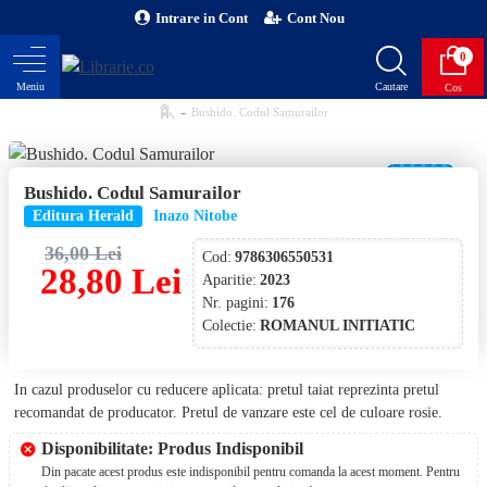
Intrare in Cont
Cont Nou
0
Bushido. Codul Samurailor
-20 %
Bushido. Codul Samurailor
NOU!
Editura Herald
Inazo Nitobe
36,00 Lei
Cod:
9786306550531
28,80 Lei
Aparitie:
2023
Nr. pagini:
176
Colectie:
ROMANUL INITIATIC
In cazul produselor cu reducere aplicata: pretul taiat reprezinta pretul
recomandat de producator. Pretul de vanzare este cel de culoare rosie.
Disponibilitate: Produs Indisponibil
Din pacate acest produs este indisponibil pentru comanda la acest moment. Pentru