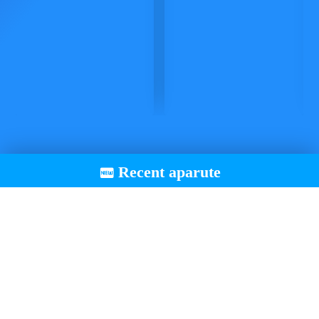
Educatia si pregatirea samuraiului 91
Stapanirea de sine 99
Obiceiul sinuciderii si al razbunarii 107
Sabia sau sufletul samuraiului 125
Educatia si situatia sociala a femeii 131
Influenta Bushido‑ului 149
Bushido traieste inca? 157
Viitorul Bushido‑ului 167
Recent aparute