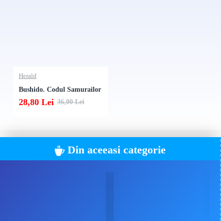
Toate aceste valori creeaza un sistem de credinte unic pentru
filosofia si cultura japoneza, cu izvoare adanci in budismul Zen,
sintoism si confucianism. Desi nu mai este la fel de viu ca pe
vremea luptatorilor medievali, Bushido influenteaza pana in
zilele noastre stilul de viata si modul de a gandi al japonezilor.
Herald
Bushido. Codul Samurailor
Inazo Nitobé a fost profesor la Universitatea din Tokyo si delegat
28,80 Lei
36,00 Lei
al Japoniei la Liga Natiunilor. Cartea sa, publicata pentru prima
oara in limba engleza la New York, in anul 1899, a cunoscut zeci
de editii in numeroase limbi europene si asiatice.
Din aceeasi categorie
„[...] seppuku nu constituie sinucidere in intelesul dat acestui
cuvant de europeni. De fapt, seppuku era o institutie legala si
ceremonioasa, inventata in cursul Evului Mediu, prin care
samuraii isi ispaseau greselile sau scapau de oprobriul public, isi