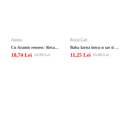
Aramis
Roxel Cart
Cu Aramis reusesc: Recapitulare si evaluare - Clasa a 4-a (Matematica, Stiinte ale naturii si Educatie civica)
Baba Iarna intra-n sat si alte poezii
18,74 Lei
11,25 Lei
24,99 Lei
15,00 Lei