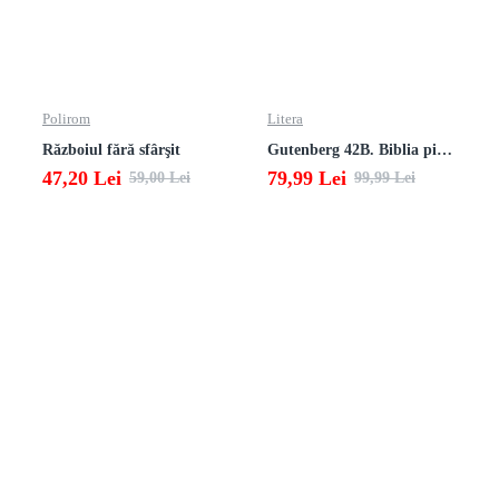
Polirom
Litera
Războiul fără sfârşit
Gutenberg 42B. Biblia pierduta
47,20 Lei
79,99 Lei
59,00 Lei
99,99 Lei