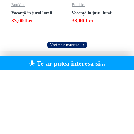
Booklet
Booklet
Vacanță în jurul lumii. Matematică clasa a VII-a – EDIȚIA 2026
Vacanță în jurul lumii. Matematică clasa a VI-a – EDIȚIA 2026
33,00 Lei
33,00 Lei
Vezi toate noutatile
Te-ar putea interesa si...