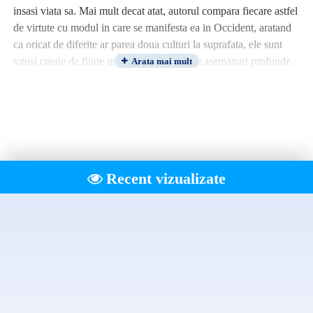
insasi viata sa. Mai mult decat atat, autorul compara fiecare astfel
de virtute cu modul in care se manifesta ea in Occident, aratand
ca oricat de diferite ar parea doua culturi la suprafata, ele sunt
totusi create de fiinte umane si, ca atare, au asemanari profunde.
Preceptele de baza ale codului Bushido, despre care veti citi in
aceasta carte, cu asemanarile si deosebirile fata de codurile
cavalerilor din Occident sunt:
• Corectitudinea sau datoria;
• Curajul, darzenia si rabdarea;
• Bunavointa;
Recent vizualizate
• Politetea;
• Autenticitatea si sinceritatea;
• Onoarea;
• Devotamentul fata de familie si fata de un superior.
In plus, sunt abordate teme controversate din cultura japoneza,
cum ar fi razbunarea (katakiuchi) si sinuciderea ritualica (hara-
kiri), statutul femeii in societate si stapanirea de sine impinsa
pana la limite supraomenesti.