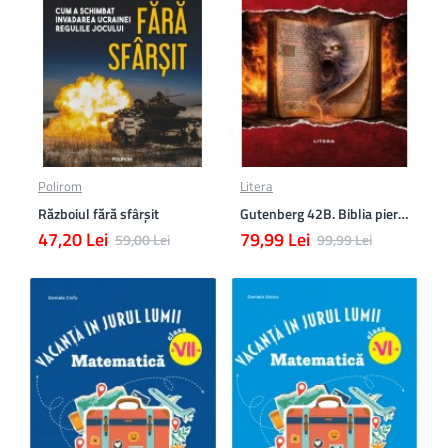
Polirom
Litera
Războiul fără sfârşit
Gutenberg 42B. Biblia pierduta
47,20 Lei
79,99 Lei
59,00 Lei
99,99 Lei