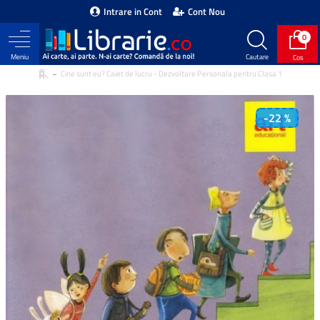
Intrare in Cont
Cont Nou
0
Cine sunt eu? Caiet de lucru - Dezvoltare Personala pentru Clasa 1
-22 %