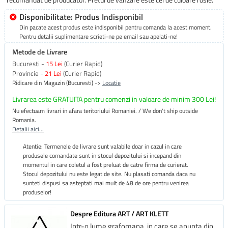
Disponibilitate: Produs Indisponibil
Din pacate acest produs este indisponibil pentru comanda la acest moment.
Pentru detalii suplimentare scrieti-ne pe email sau apelati-ne!
Metode de Livrare
Bucuresti -
15 Lei
(Curier Rapid)
Provincie -
21 Lei
(Curier Rapid)
Ridicare din Magazin (Bucuresti) ->
Locatie
Livrarea este GRATUITA pentru comenzi in valoare de minim 300 Lei!
Nu efectuam livrari in afara teritoriului Romaniei. / We don't ship outside
Romania.
Detalii aici...
Atentie: Termenele de livrare sunt valabile doar in cazul in care
produsele comandate sunt in stocul depozitului si incepand din
momentul in care coletul a fost preluat de catre firma de curierat.
Stocul depozitului nu este legat de site. Nu plasati comanda daca nu
sunteti dispusi sa asteptati mai mult de 48 de ore pentru venirea
produselor!
Despre Editura ART / ART KLETT
Intr-o lume grafomana, in care se anunta din