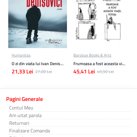
Humanitas
Baroque Books & Arts
O zi din viata lui Ivan Denisovici
Frumoasa a fost aceasta viata. totusi.
21,33 Lei
45,41 Lei
27,00 Lei
49,90 Lei
Pagini Generale
Contul Meu
Am uitat parola
Returnari
Finalizare Comanda