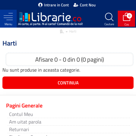
Intrare in Cont
Cont Nou
0
Harti
Harti
Afisare 0 - 0 din 0 (0 pagini)
Nu sunt produse in aceasta categorie.
CONTINUA
Pagini Generale
Contul Meu
Am uitat parola
Returnari