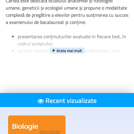
Cartea este dedicată studiului anatomiei și fiziologiei
umane, geneticii și ecologiei umane și propune o modalitate
complexă de pregătire a elevilor pentru susținerea cu succes
a examenului de bacalaureat și conține:
prezentarea conținuturilor evaluate în fiecare test, în
cadrul sumarului;
sinteze teoretice, cu desene exemplificatoare, care
facilitează fixarea noțiunilor acumulate în decursul
ultimilor doi ani de studiu;
70 de teste cu modele complete de rezolvare.
Această metodă eficientizează pregătirea elevilor, întrucât
ei pot recapitula materia de clasele a XI-a și a XII-a pe
capitole, în mod organizat și structurat.