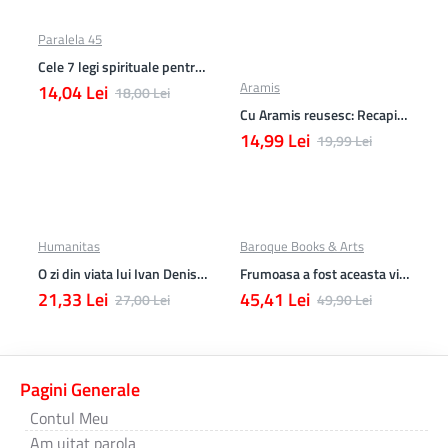
Paralela 45
Cele 7 legi spirituale pentru parinti
Aramis
14,04 Lei
18,00 Lei
Cu Aramis reusesc: Recapitulare si evaluare - Clasa a 3-a (Matematica si Stiinte ale naturii)
14,99 Lei
19,99 Lei
Humanitas
Baroque Books & Arts
O zi din viata lui Ivan Denisovici
Frumoasa a fost aceasta viata. totusi.
21,33 Lei
45,41 Lei
27,00 Lei
49,90 Lei
Pagini Generale
Contul Meu
Am uitat parola