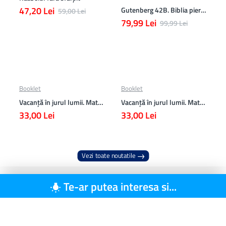
47,20 Lei
Gutenberg 42B. Biblia pierduta
59,00 Lei
79,99 Lei
99,99 Lei
Booklet
Booklet
Vacanță în jurul lumii. Matematică clasa a VII-a – EDIȚIA 2026
Vacanță în jurul lumii. Matematică clasa a VI-a – EDIȚIA 2026
33,00 Lei
33,00 Lei
Vezi toate noutatile
Te-ar putea interesa si...