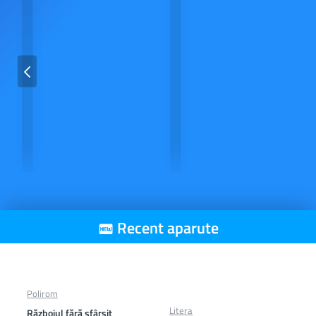
De la acelasi producator
Recent aparute
Polirom
Litera
Războiul fără sfârşit