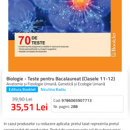
Biologie - Teste pentru Bacalaureat (Clasele 11-12)
Anatomie și Fiziologie Umană. Genetică și Ecologie Umană
Editura Booklet
Niculina Badiu
39,90 Lei
Cod:
9786065907713
35,51 Lei
Nr. pagini:
288
In cazul produselor cu reducere aplicata: pretul taiat reprezinta pretul
recomandat de producator. Pretul de vanzare este cel de culoare rosie.