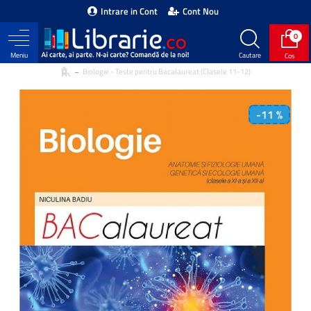
Intrare in Cont
Cont Nou
0
Biologie - Teste pentru Bacalaureat (Clasele 11-12)
-11 %