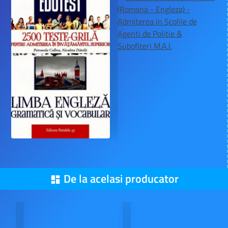
Booklet
Biologie - Teste pentru Bacalaureat (Clasele 11-12)
35,51 Lei
39,90 Lei
Din aceeasi categorie