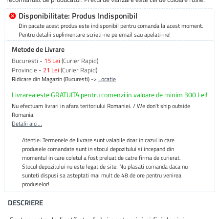
Disponibilitate: Produs Indisponibil
Din pacate acest produs este indisponibil pentru comanda la acest moment.
Pentru detalii suplimentare scrieti-ne pe email sau apelati-ne!
Metode de Livrare
Bucuresti -
15 Lei
(Curier Rapid)
Provincie -
21 Lei
(Curier Rapid)
Ridicare din Magazin (Bucuresti) ->
Locatie
Livrarea este GRATUITA pentru comenzi in valoare de minim 300 Lei!
Nu efectuam livrari in afara teritoriului Romaniei. / We don't ship outside
Romania.
Detalii aici...
Atentie: Termenele de livrare sunt valabile doar in cazul in care
produsele comandate sunt in stocul depozitului si incepand din
momentul in care coletul a fost preluat de catre firma de curierat.
Stocul depozitului nu este legat de site. Nu plasati comanda daca nu
sunteti dispusi sa asteptati mai mult de 48 de ore pentru venirea
produselor!
DESCRIERE