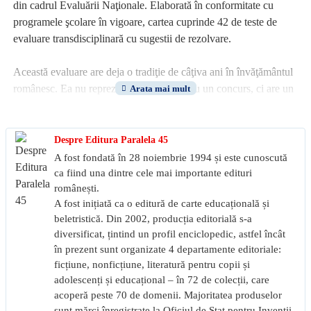
din cadrul Evaluării Naţionale. Elaborată în conformitate cu
programele şcolare în vigoare, cartea cuprinde 42 de teste de
evaluare transdisciplinară cu sugestii de rezolvare.
Această evaluare are deja o tradiţie de câţiva ani în învăţământul
românesc. Ea nu reprezintă un examen sau un concurs, ci are un
caracter formativ, de diagnoză şi prognoză, cadrul didactic
urmărind de fapt optimizarea, reglarea şi ameliorarea procesului
de predare-învăţare. Rezultatele obţinute la această evaluare
Despre Editura Paralela 45
oferă profesorului posibilitatea de a elabora planuri
A fost fondată în 28 noiembrie 1994 și este cunoscută
individualizate de învăţare, iar părinţilor, un reper al progresului
ca fiind una dintre cele mai importante edituri
şcolar al propriilor copii.
românești.
A fost inițiată ca o editură de carte educațională și
beletristică. Din 2002, producția editorială s-a
Vă dorim tuturor succes deplin!
diversificat, țintind un profil enciclopedic, astfel încât
în prezent sunt organizate 4 departamente editoriale:
ficțiune, nonficțiune, literatură pentru copii și
adolescenți și educațional – în 72 de colecții, care
acoperă peste 70 de domenii. Majoritatea produselor
sunt mărci înregistrate la Oficiul de Stat pentru Invenții