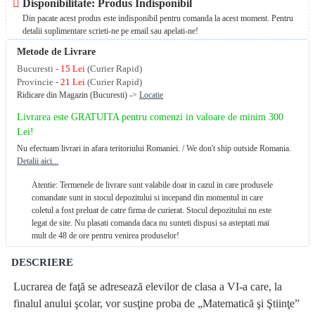
Disponibilitate: Produs Indisponibil
Din pacate acest produs este indisponibil pentru comanda la acest moment. Pentru
detalii suplimentare scrieti-ne pe email sau apelati-ne!
Metode de Livrare
Bucuresti -
15 Lei
(Curier Rapid)
Provincie -
21 Lei
(Curier Rapid)
Ridicare din Magazin (Bucuresti) ->
Locatie
Livrarea este GRATUITA pentru comenzi in valoare de minim 300
Lei!
Nu efectuam livrari in afara teritoriului Romaniei. / We don't ship outside Romania.
Detalii aici...
Atentie: Termenele de livrare sunt valabile doar in cazul in care produsele
comandate sunt in stocul depozitului si incepand din momentul in care
coletul a fost preluat de catre firma de curierat. Stocul depozitului nu este
legat de site. Nu plasati comanda daca nu sunteti dispusi sa asteptati mai
mult de 48 de ore pentru venirea produselor!
DESCRIERE
Lucrarea de faţă se adresează elevilor de clasa a VI-a care, la
finalul anului şcolar, vor susţine proba de „Matematică şi Ştiinţe”