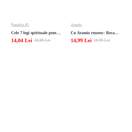
Paralela 45
Aramis
Cele 7 legi spirituale pentru parinti
Cu Aramis reusesc: Recapitulare si evaluare - Clasa a 3-a (Matematica si Stiinte ale naturii)
14,04 Lei
14,99 Lei
18,00 Lei
19,99 Lei