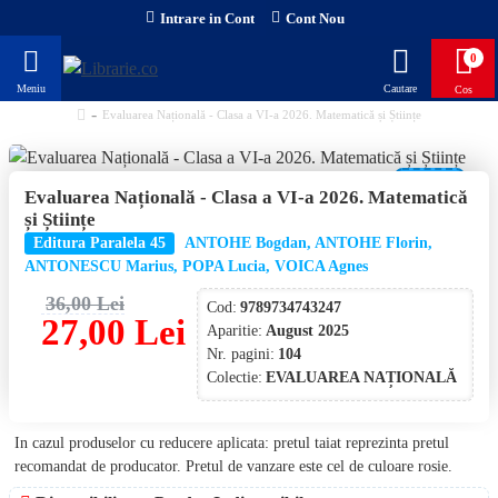
Intrare in Cont
Cont Nou
0
Evaluarea Națională - Clasa a VI-a 2026. Matematică și Științe
-25 %
Evaluarea Națională - Clasa a VI-a 2026. Matematică
și Științe
NOU!
Editura Paralela 45
ANTOHE Bogdan, ANTOHE Florin,
ANTONESCU Marius, POPA Lucia, VOICA Agnes
36,00 Lei
Cod:
9789734743247
27,00 Lei
Aparitie:
August 2025
Nr. pagini:
104
Colectie:
EVALUAREA NAȚIONALĂ
In cazul produselor cu reducere aplicata: pretul taiat reprezinta pretul
recomandat de producator. Pretul de vanzare este cel de culoare rosie.