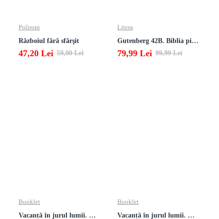
Polirom
Litera
Războiul fără sfârşit
Gutenberg 42B. Biblia pierduta
47,20 Lei
79,99 Lei
59,00 Lei
99,99 Lei
Booklet
Booklet
Vacanță în jurul lumii. Matematică clasa a VII-a – EDIȚIA 2026
Vacanță în jurul lumii. Matematică clasa a VI-a – EDIȚIA 2026