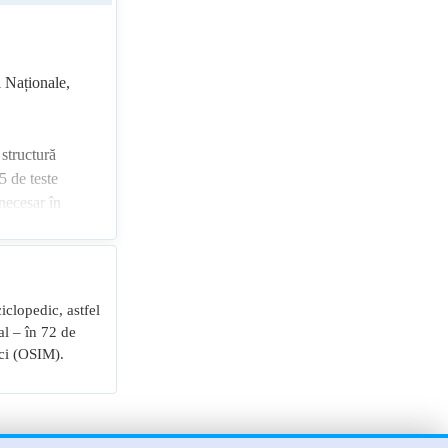
i Naționale,
structură
5 de teste
necesar în
e a studia
necesar și
ciclopedic, astfel
atului
al – în 72 de
rci (OSIM).