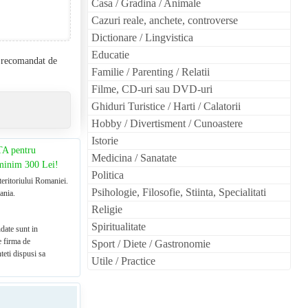
Casa / Gradina / Animale
Cazuri reale, anchete, controverse
Dictionare / Lingvistica
Educatie
l recomandat de
Familie / Parenting / Relatii
Filme, CD-uri sau DVD-uri
Ghiduri Turistice / Harti / Calatorii
Hobby / Divertisment / Cunoastere
Istorie
TA pentru
Medicina / Sanatate
 minim 300 Lei!
Politica
teritoriului Romaniei.
Psihologie, Filosofie, Stiinta, Specialitati
ania.
Religie
Spiritualitate
date sunt in
e firma de
Sport / Diete / Gastronomie
teti dispusi sa
Utile / Practice