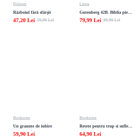
Polirom
Litera
Războiul fără sfârşit
Gutenberg 42B. Biblia pierduta
47,20 Lei
79,99 Lei
59,00 Lei
99,99 Lei
Bookzone
Bookzone
Un graunte de iubire
Retete pentru trup si suflet din bucataria manastirii
59,90 Lei
64,90 Lei