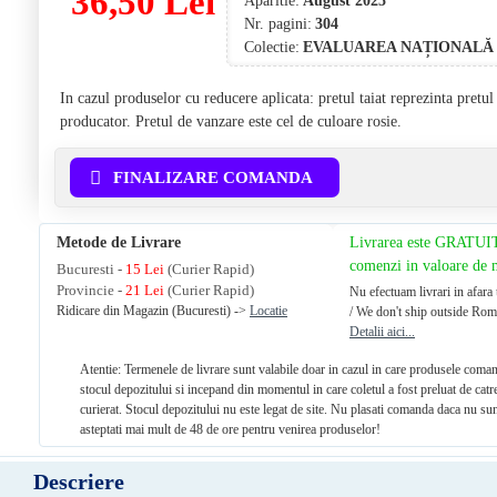
36,50 Lei
Aparitie:
August 2025
Nr. pagini:
304
Colectie:
EVALUAREA NAȚIONALĂ
In cazul produselor cu reducere aplicata: pretul taiat reprezinta pretu
producator. Pretul de vanzare este cel de culoare rosie.
FINALIZARE COMANDA
Metode de Livrare
Livrarea este GRATUI
comenzi in valoare de
Bucuresti -
15 Lei
(Curier Rapid)
Provincie -
21 Lei
(Curier Rapid)
Nu efectuam livrari in afara 
Ridicare din Magazin (Bucuresti) ->
Locatie
/ We don't ship outside Rom
Detalii aici...
Atentie: Termenele de livrare sunt valabile doar in cazul in care produsele coman
stocul depozitului si incepand din momentul in care coletul a fost preluat de catr
curierat. Stocul depozitului nu este legat de site. Nu plasati comanda daca nu sun
asteptati mai mult de 48 de ore pentru venirea produselor!
Descriere