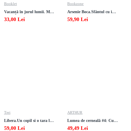
Booklet
Bookzone
Vacanță în jurul lumii. Matematică clasa a V-a – EDIȚIA 2026
Arsenie Boca.Sfântul cu inima cat cerul
33,00 Lei
59,90 Lei
Trei
ARTHUR
Libera.Un copil si o tara la sfarsitul istoriei.Lea Ypi
Lumea de cerneală #4: Culoarea răzbunării
59,00 Lei
49,49 Lei