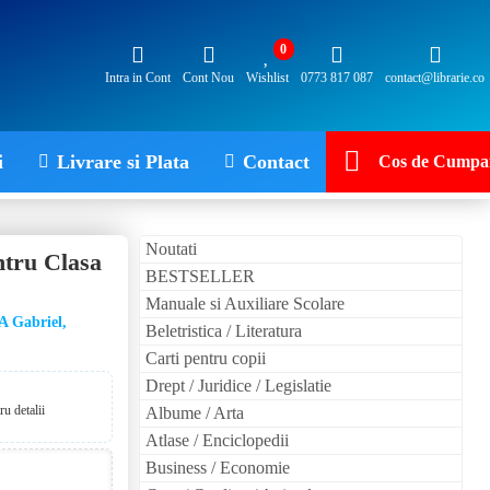
0
Intra in Cont
Cont Nou
Wishlist
0773 817 087
contact@librarie.co
i
Livrare si Plata
Contact
Cos de Cumpar
Noutati
ntru Clasa
BESTSELLER
Manuale si Auxiliare Scolare
 Gabriel,
Beletristica / Literatura
Carti pentru copii
Drept / Juridice / Legislatie
u detalii
Albume / Arta
Atlase / Enciclopedii
Business / Economie