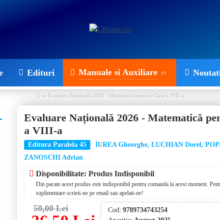
Manuale si Auxiliare
e
Edituri
Noutat
Evaluare Națională 2026 - Matematică pentru Clasa a VIII-a
Evaluare Națională 2026 - Matematică pe
a VIII-a
Editura Paralela 45
IUREA Gheorghe, LUCHIAN Dorel, POPA
ZANOSCHI Adrian
Disponibilitate: Produs Indisponibil
Din pacate acest produs este indisponibil pentru comanda la acest moment. Pentr
suplimentare scrieti-ne pe email sau apelati-ne!
50,00 Lei
Cod:
9789734743254