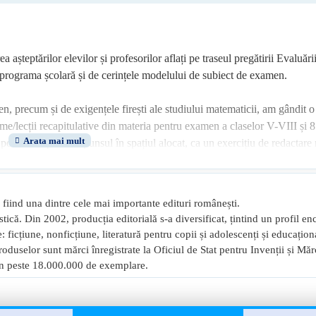
șteptărilor elevilor și profesorilor aflați pe traseul pregătirii Evaluări
 programa școlară și de cerințele modelului de subiect de examen.
precum și de exigențele firești ale studiului matematicii, am gândit o 
e/lecții recapitulative din materia pentru examen a claselor V-VIII și 8
oate completa răspunsul în spațiul alocat, ca un exercițiu de redactare 
niște obiective precise. În plus, copiii și antrenorii lor au posibilitatea d
însoțite de răspunsuri și sugestii de rezolvare care le oferă un feedback 
 autoevaluare.
fiind una dintre cele mai importante edituri românești.
istică. Din 2002, producția editorială s-a diversificat, țintind un profil en
ic, iar reperele teoretice constituie o formă utilă de sistematizare a apar
 ficțiune, nonficțiune, literatură pentru copii și adolescenți și educațion
zi cu zi, în clasă și acasă.
oduselor sunt mărci înregistrate la Oficiul de Stat pentru Invenții și Mă
, în peste 18.000.000 de exemplare.