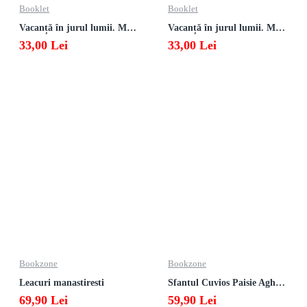
Booklet
Booklet
Vacanță în jurul lumii. Matematică clasa a VII-a – EDIȚIA 2026
Vacanță în jurul lumii. Matematică clasa a VI-a – EDIȚIA 2026
33,00 Lei
33,00 Lei
Bookzone
Bookzone
Leacuri manastiresti
Sfantul Cuvios Paisie Aghioritul
69,90 Lei
59,90 Lei