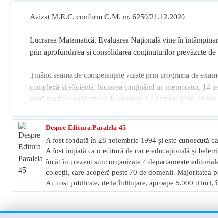
Avizat M.E.C. conform O.M. nr. 6250/21.12.2020
Lucrarea Matematică. Evaluarea Națională vine în întâmpinarea a
prin aprofundarea și consolidarea conținuturilor prevăzute de
Ținând seama de competențele vizate prin programa de examen, 
complexă și eficientă, lucrarea conținând un memorator, 14 tem
după modelul subiectului de examen. La primele teste, elevul p
perspectiva viitoarelor evaluări, care impun un ritm de lucru și 
metodic baremele specifice noului tip de subiect, testele fiind 
Despre Editura Paralela 45
imediat, astfel încât nivelul de pregătire se poate verifica prin
A fost fondată în 28 noiembrie 1994 și este cunoscută ca 
A fost inițiată ca o editură de carte educațională și beletr
Problemele au, în general, un caracter aplicativ, dar și unul lud
încât în prezent sunt organizate 4 departamente editoriale:
conceptual necesar rezolvării subiectelor, precum și lucrului de 
colecții, care acoperă peste 70 de domenii. Majoritatea pr
Au fost publicate, de la înființare, aproape 5.000 titluri