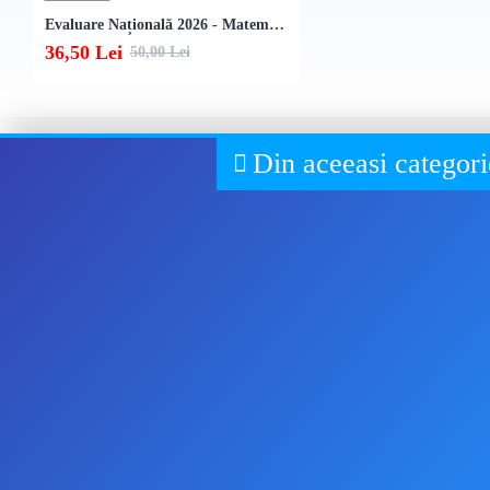
Evaluare Națională 2026 - Matematică pentru Clasa a VIII-a
36,50 Lei
50,00 Lei
Din aceeasi categori