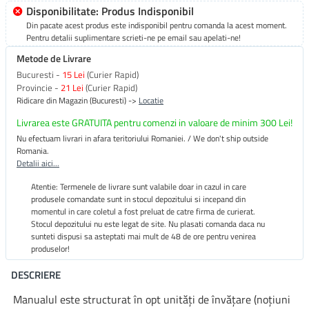
Disponibilitate: Produs Indisponibil
Din pacate acest produs este indisponibil pentru comanda la acest moment.
Pentru detalii suplimentare scrieti-ne pe email sau apelati-ne!
Metode de Livrare
Bucuresti -
15 Lei
(Curier Rapid)
Provincie -
21 Lei
(Curier Rapid)
Ridicare din Magazin (Bucuresti) ->
Locatie
Livrarea este GRATUITA pentru comenzi in valoare de minim 300 Lei!
Nu efectuam livrari in afara teritoriului Romaniei. / We don't ship outside
Romania.
Detalii aici...
Atentie: Termenele de livrare sunt valabile doar in cazul in care
produsele comandate sunt in stocul depozitului si incepand din
momentul in care coletul a fost preluat de catre firma de curierat.
Stocul depozitului nu este legat de site. Nu plasati comanda daca nu
sunteti dispusi sa asteptati mai mult de 48 de ore pentru venirea
produselor!
DESCRIERE
Manualul este structurat în opt unităţi de învăţare (noţiuni