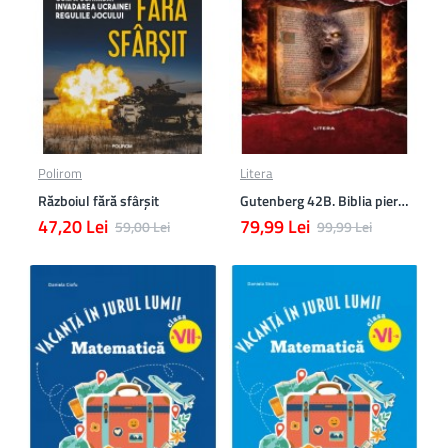
Polirom
Litera
Războiul fără sfârşit
Gutenberg 42B. Biblia pierduta
47,20 Lei
79,99 Lei
59,00 Lei
99,99 Lei