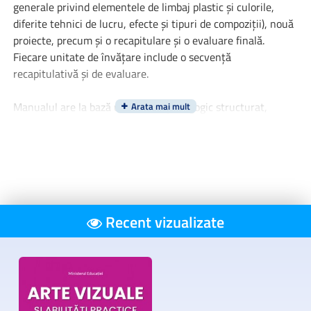
generale privind elementele de limbaj plastic şi culorile,
diferite tehnici de lucru, efecte şi tipuri de compoziţii), nouă
proiecte, precum și o recapitulare și o evaluare finală.
Fiecare unitate de învățare include o secvență
recapitulativă și de evaluare.
Manualul are la bază un demers pedagogic structurat,
coerent şi progresiv, bazat pe lectură/ observare,
descoperire, organizare, interiorizare, sistematizare și
evaluare. Corespunde cerinţelor programei şcolare în
vigoare atât în privinţa conţinuturilor, cât şi sub aspectul
formării competenţelor generale şi specifice.
Recent vizualizate