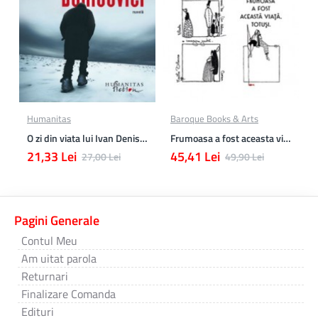
Humanitas
Baroque Books & Arts
O zi din viata lui Ivan Denisovici
Frumoasa a fost aceasta viata. totusi.
21,33 Lei
45,41 Lei
27,00 Lei
49,90 Lei
Pagini Generale
Contul Meu
Am uitat parola
Returnari
Finalizare Comanda
Edituri