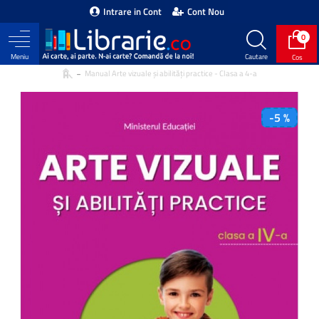
Intrare in Cont
Cont Nou
0
Manual Arte vizuale și abilități practice - Clasa a 4-a
-5 %