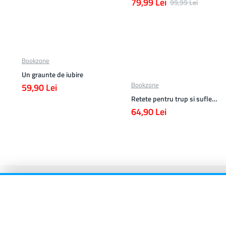
79,99 Lei
99,99 Lei
Bookzone
Un graunte de iubire
Bookzone
59,90 Lei
Retete pentru trup si suflet din bucataria manastirii
64,90 Lei