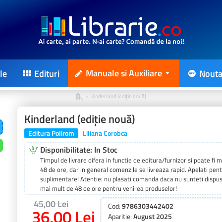
Manuale si Auxiliare
le
Edituri
Nouta
Kinderland (ediție nouă)
Kinderland (ediție nouă)
Editura Polirom
Liliana Corobca
Disponibilitate: In Stoc
Timpul de livrare difera in functie de editura/furnizor si poate fi
48 de ore, dar in general comenzile se livreaza rapid. Apelati pent
suplimentare! Atentie: nu plasati comanda daca nu sunteti dispus
mai mult de 48 de ore pentru venirea produselor!
45,00 Lei
Cod:
9786303442402
36,00 Lei
Aparitie:
August 2025