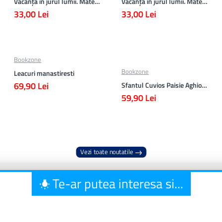
Vacanță în jurul lumii. Matematică clasa a VII-a – EDIȚIA 2026
Vacanță în jurul lumii. Matematică clasa a VI-a – EDIȚIA 2026
33,00 Lei
33,00 Lei
Bookzone
Bookzone
Leacuri manastiresti
69,90 Lei
Sfantul Cuvios Paisie Aghioritul
59,90 Lei
Vezi toate noutatile
Te-ar putea interesa si...