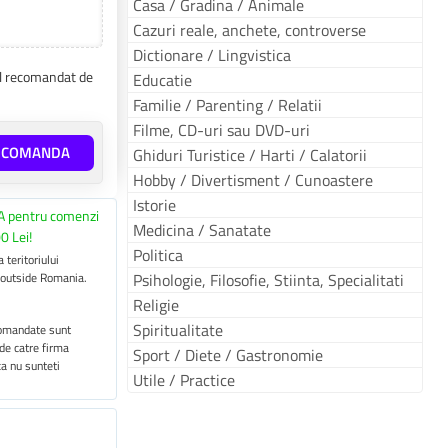
Casa / Gradina / Animale
Cazuri reale, anchete, controverse
Dictionare / Lingvistica
tul recomandat de
Educatie
Familie / Parenting / Relatii
Filme, CD-uri sau DVD-uri
E COMANDA
Ghiduri Turistice / Harti / Calatorii
Hobby / Divertisment / Cunoastere
Istorie
A pentru comenzi
Medicina / Sanatate
0 Lei!
Politica
 teritoriului
 outside Romania.
Psihologie, Filosofie, Stiinta, Specialitati
Religie
Spiritualitate
 comandate sunt
 de catre firma
Sport / Diete / Gastronomie
ca nu sunteti
Utile / Practice