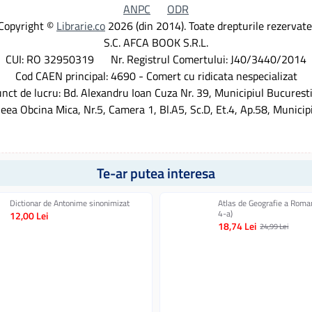
ANPC
ODR
Copyright ©
Librarie.co
2026 (din 2014). Toate drepturile rezervate
S.C. AFCA BOOK S.R.L.
CUI: RO 32950319 Nr. Registrul Comertului: J40/3440/2014
Cod CAEN principal: 4690 - Comert cu ridicata nespecializat
nct de lucru: Bd. Alexandru Ioan Cuza Nr. 39, Municipiul Bucuresti
leea Obcina Mica, Nr.5, Camera 1, Bl.A5, Sc.D, Et.4, Ap.58, Municip
Te-ar putea interesa
Dictionar de Antonime sinonimizat
Atlas de Geografie a Roman
4-a)
12,00 Lei
18,74 Lei
24,99 Lei