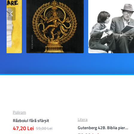
Polirom
Litera
Războiul fără sfârşit
47,20 Lei
Gutenberg 42B. Biblia pierduta
59,00 Lei