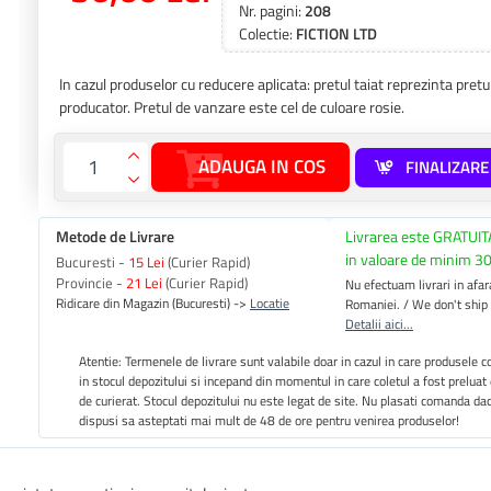
Nr. pagini:
208
Colectie:
FICTION LTD
In cazul produselor cu reducere aplicata: pretul taiat reprezinta pre
producator. Pretul de vanzare este cel de culoare rosie.
ADAUGA IN COS
FINALIZAR
Metode de Livrare
Livrarea este GRATUIT
in valoare de minim 30
Bucuresti -
15 Lei
(Curier Rapid)
Provincie -
21 Lei
(Curier Rapid)
Nu efectuam livrari in afara
Ridicare din Magazin (Bucuresti) ->
Locatie
Romaniei. / We don't ship
Detalii aici...
Atentie: Termenele de livrare sunt valabile doar in cazul in care produsele
in stocul depozitului si incepand din momentul in care coletul a fost preluat
de curierat. Stocul depozitului nu este legat de site. Nu plasati comanda da
dispusi sa asteptati mai mult de 48 de ore pentru venirea produselor!