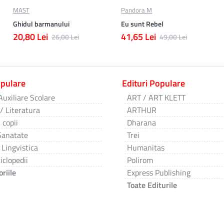
MAST
Pandora M
Ghidul barmanului
Eu sunt Rebel
20,80 Lei
41,65 Lei
26,00 Lei
49,00 Lei
opulare
Edituri Populare
Auxiliare Scolare
ART / ART KLETT
 / Literatura
ARTHUR
 copii
Dharana
Sanatate
Trei
 Lingvistica
Humanitas
iclopedii
Polirom
riile
Express Publishing
Toate Editurile