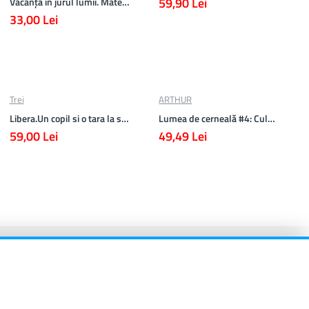
59,90 Lei
Vacanță în jurul lumii. Matematică clasa a V-a – EDIȚIA 2026
33,00 Lei
Trei
ARTHUR
Libera.Un copil si o tara la sfarsitul istoriei.Lea Ypi
Lumea de cerneală #4: Culoarea răzbunării
59,00 Lei
49,49 Lei