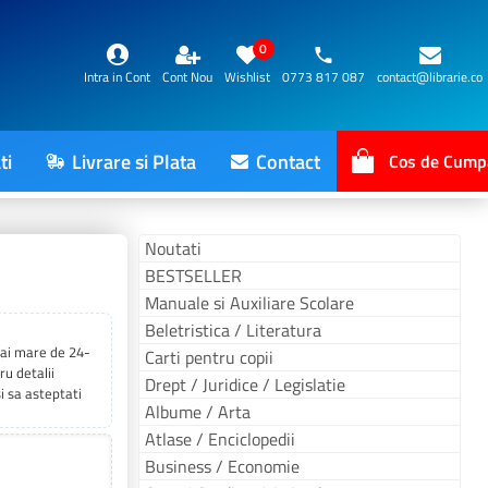
0
Intra in Cont
Cont Nou
Wishlist
0773 817 087
contact@librarie.co
ti
Livrare si Plata
Contact
Cos de Cump
Noutati
BESTSELLER
Manuale si Auxiliare Scolare
Beletristica / Literatura
 mai mare de 24-
Carti pentru copii
ru detalii
Drept / Juridice / Legislatie
i sa asteptati
Albume / Arta
Atlase / Enciclopedii
Business / Economie