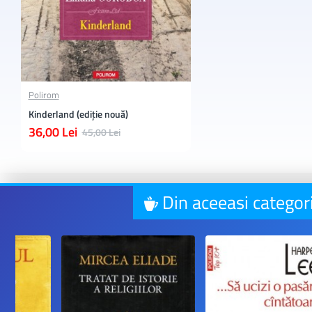
Polirom
Kinderland (ediție nouă)
36,00 Lei
45,00 Lei
Din aceeasi categor