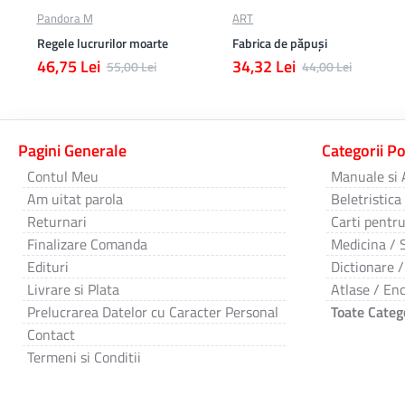
Pandora M
ART
Regele lucrurilor moarte
Fabrica de păpuși
46,75 Lei
34,32 Lei
55,00 Lei
44,00 Lei
Pagini Generale
Categorii P
Contul Meu
Manuale si 
Am uitat parola
Beletristica
Returnari
Carti pentru
Finalizare Comanda
Medicina / 
Edituri
Dictionare /
Livrare si Plata
Atlase / Enc
Prelucrarea Datelor cu Caracter Personal
Toate Catego
Contact
Termeni si Conditii