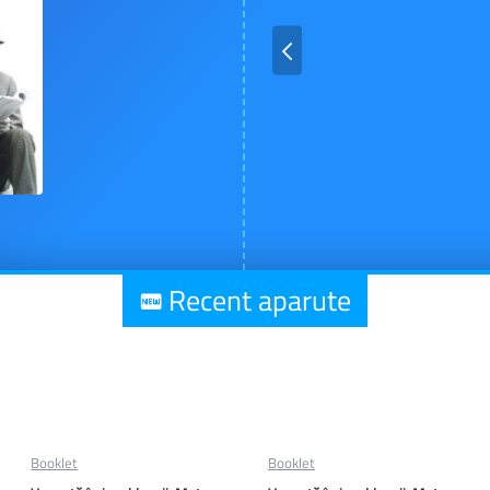
Recent aparute
Booklet
Booklet