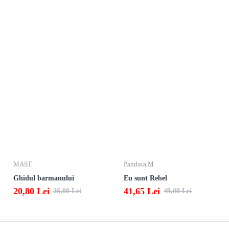
MAST
Pandora M
Ghidul barmanului
Eu sunt Rebel
20,80 Lei
41,65 Lei
26,00 Lei
49,00 Lei