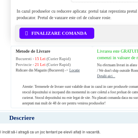
In cazul produselor cu reducere aplicata: pretul taiat reprezinta pretu
producator. Pretul de vanzare este cel de culoare rosie.
FINALIZARE COMANDA
Metode de Livrare
Livrarea este GRATUI
comenzi in valoare de
Bucuresti -
15 Lei
(Curier Rapid)
Provincie -
21 Lei
(Curier Rapid)
Nu efectuam livrari in afara 
Ridicare din Magazin (Bucuresti) ->
Locatie
/ We don't ship outside Rom
Detalii aici...
Atentie: Termenele de livrare sunt valabile doar in cazul in care produsele coman
stocul depozitului si incepand din momentul in care coletul a fost preluat de catr
curierat. Stocul depozitului nu este legat de site. Nu plasati comanda daca nu sun
asteptati mai mult de 48 de ore pentru venirea produselor!
Descriere
l î
nc
â
t s
ă
-
i
atrag
ă
ca un
joc
tentant pe
elevii aflaţi î
n vacant
ă
.