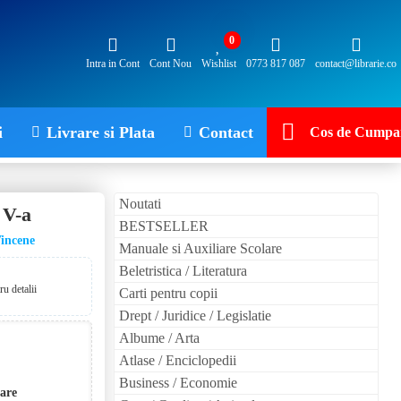
0
Intra in Cont
Cont Nou
Wishlist
0773 817 087
contact@librarie.co
i
Livrare si Plata
Contact
Cos de Cumpar
Noutati
 V-a
BESTSELLER
incene
Manuale si Auxiliare Scolare
Beletristica / Literatura
u detalii
Carti pentru copii
Drept / Juridice / Legislatie
Albume / Arta
Atlase / Enciclopedii
Business / Economie
lare