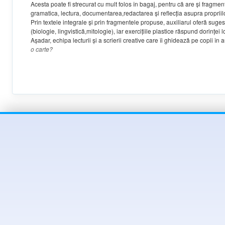
Acesta poate
fi
strecurat cu
mult folos î
n
bagaj,
pentru c
ă
are
ş
i
fragmen
gramatica
,
lectura
,
documentarea
,
redactarea şi reflec
ţ
ia
asupra
proprii
Prin textele integrale şi prin fragmentele propuse
,
auxiliarul oferă sugest
(biologie
,
lingvistică
,
mitologie)
,
iar exerciţiile plastice
r
ăspund dorin
ţ
ei 
A
şadar
,
echipa
lecturii
şi
a
scrierii
creative care
îi ghideaz
ă pe
copii î
n a
o
carte
?