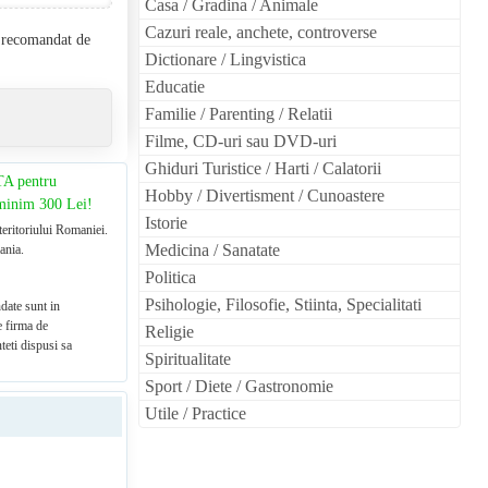
Casa / Gradina / Animale
Cazuri reale, anchete, controverse
l recomandat de
Dictionare / Lingvistica
Educatie
Familie / Parenting / Relatii
Filme, CD-uri sau DVD-uri
Ghiduri Turistice / Harti / Calatorii
TA pentru
Hobby / Divertisment / Cunoastere
 minim 300 Lei!
Istorie
teritoriului Romaniei.
Medicina / Sanatate
ania.
Politica
Psihologie, Filosofie, Stiinta, Specialitati
date sunt in
e firma de
Religie
teti dispusi sa
Spiritualitate
Sport / Diete / Gastronomie
Utile / Practice