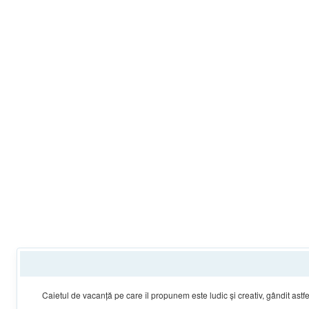
Caietul de
vacan
ţă
pe care
îl propunem
este
ludic şi creativ
,
g
ândit astfe