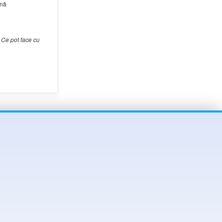
ină
 Ce pot
face
cu