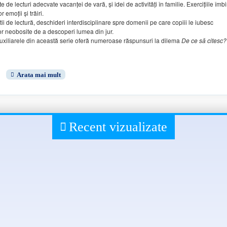
te
de
lecturi adecvate
vacanţei
de
var
ă
,
şi idei
de
activităţ
i
î
n
familie
.
Exerci
ţiile
îmb
lor
emoţ
ii și
tr
ăiri
.
ii de lectur
ă
,
deschideri interdisciplinare
spre
domenii
pe care
copiii le iubesc
lor neobosite de
a
descoperi
lumea din
jur
.
uxiliarele din aceast
ă
serie
ofer
ă numeroase r
ăspunsuri
la dilema
De ce
s
ă
citesc
?
Recent vizualizate