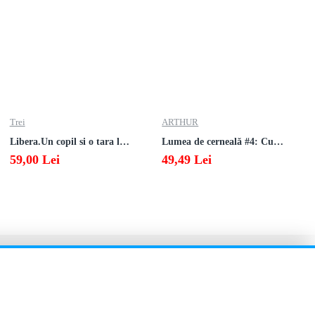
Trei
ARTHUR
Libera.Un copil si o tara la sfarsitul istoriei.Lea Ypi
Lumea de cerneală #4: Culoarea răzbunării
59,00 Lei
49,49 Lei