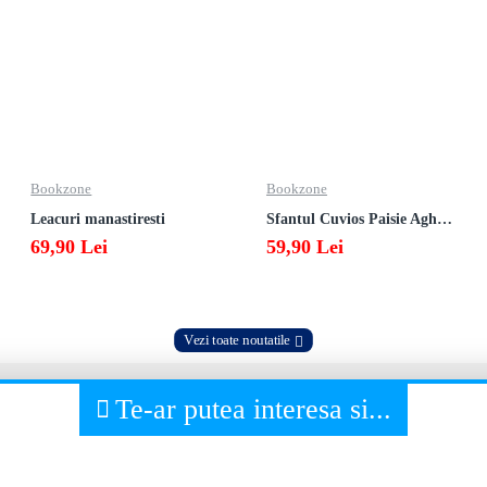
Bookzone
Bookzone
Leacuri manastiresti
Sfantul Cuvios Paisie Aghioritul
69,90 Lei
59,90 Lei
Vezi toate noutatile
Te-ar putea interesa si...