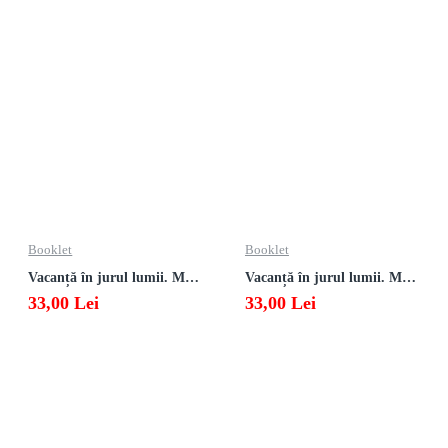
Booklet
Booklet
Vacanță în jurul lumii. Matematică clasa a VII-a – EDIȚIA 2026
Vacanță în jurul lumii. Matematică clasa a VI-a – EDIȚIA 2026
33,00 Lei
33,00 Lei