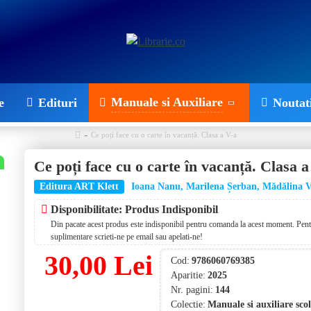
Manuale si Auxiliare
e
Edituri
Noutat
Ce poți face cu o carte în vacanță. Clasa a V-a
Ce poți face cu o carte în vacanță. Clasa a
Editura ART Klett
Ioana Nanu, Marilena Șerban, Mădălina V
Disponibilitate: Produs Indisponibil
Din pacate acest produs este indisponibil pentru comanda la acest moment. Pentr
suplimentare scrieti-ne pe email sau apelati-ne!
30,00 Lei
Cod:
9786060769385
Aparitie:
2025
Nr. pagini:
144
Colectie:
Manuale si auxiliare sco