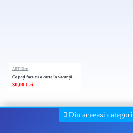
ART Klett
Ce poți face cu o carte în vacanță. Clasa a V-a
30,00 Lei
Din aceeasi categori