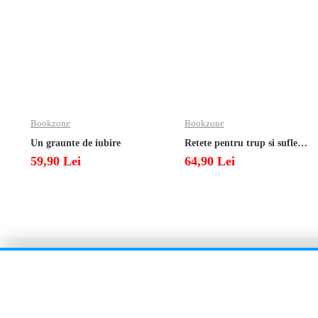
Bookzone
Bookzone
Un graunte de iubire
Retete pentru trup si suflet din bucataria manastirii
59,90 Lei
64,90 Lei