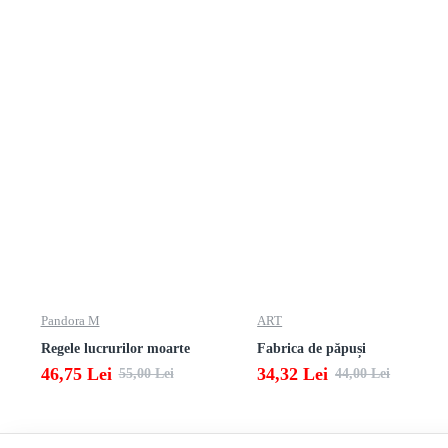
Pandora M
ART
Regele lucrurilor moarte
Fabrica de păpuși
46,75 Lei
34,32 Lei
55,00 Lei
44,00 Lei