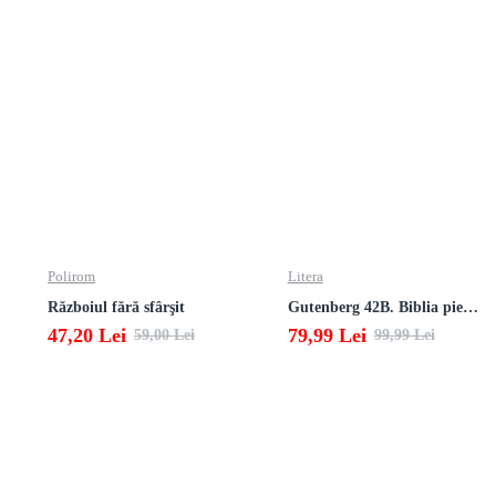
Polirom
Litera
Războiul fără sfârşit
Gutenberg 42B. Biblia pierduta
47,20 Lei
79,99 Lei
59,00 Lei
99,99 Lei