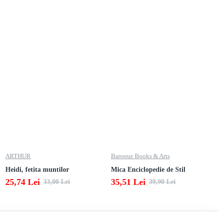
ARTHUR
Baroque Books & Arts
Heidi, fetita muntilor
Mica Enciclopedie de Stil
25,74 Lei
35,51 Lei
33,00 Lei
39,90 Lei