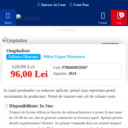
Intrare in Cont
Cont Nou
0
Omphalion
-20 %
Omphalion
NOU!
Editura Dharana
Mihai Eugen Marinescu
120,00 Lei
Cod:
9786069029497
96,00 Lei
Aparitie:
2024
In cazul produselor cu reducere aplicata: pretul taiat reprezinta pretul
recomandat de producator. Pretul de vanzare este cel de culoare rosie.
Disponibilitate: In Stoc
Timpul de livrare difera in functie de editura/furnizor si poate fi mai mare
de 24-48 de ore, dar in general comenzile se livreaza rapid. Apelati pentru
detalii suplimentare! Atentie: nu plasati comanda daca nu sunteti dispusi