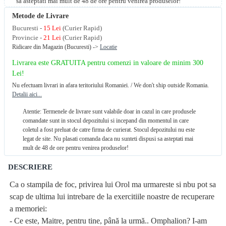
sa asteptati mai mult de 48 de ore pentru venirea produselor!
Metode de Livrare
Bucuresti -
15 Lei
(Curier Rapid)
Provincie -
21 Lei
(Curier Rapid)
Ridicare din Magazin (Bucuresti) ->
Locatie
Livrarea este GRATUITA pentru comenzi in valoare de minim 300
Lei!
Nu efectuam livrari in afara teritoriului Romaniei. / We don't ship outside Romania.
Detalii aici...
Atentie: Termenele de livrare sunt valabile doar in cazul in care produsele
comandate sunt in stocul depozitului si incepand din momentul in care
coletul a fost preluat de catre firma de curierat. Stocul depozitului nu este
legat de site. Nu plasati comanda daca nu sunteti dispusi sa asteptati mai
mult de 48 de ore pentru venirea produselor!
DESCRIERE
Ca o stampila de foc, privirea lui Orol ma urmareste si nbu pot sa
scap de ultima lui intrebare de la exercitiile noastre de recuperare
a memoriei:
- Ce este, Maitre, pentru tine, până la urmă.. Omphalion? I-am