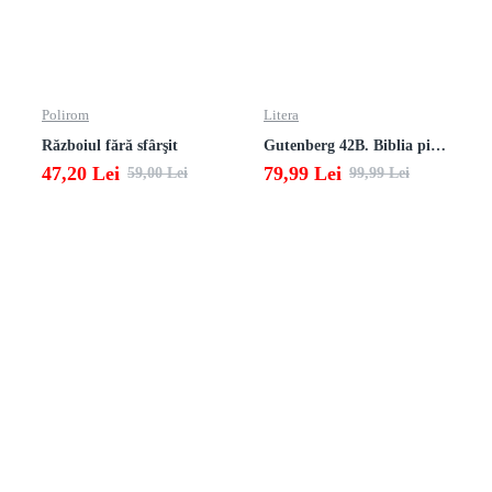
Polirom
Litera
Războiul fără sfârşit
Gutenberg 42B. Biblia pierduta
47,20 Lei
79,99 Lei
59,00 Lei
99,99 Lei