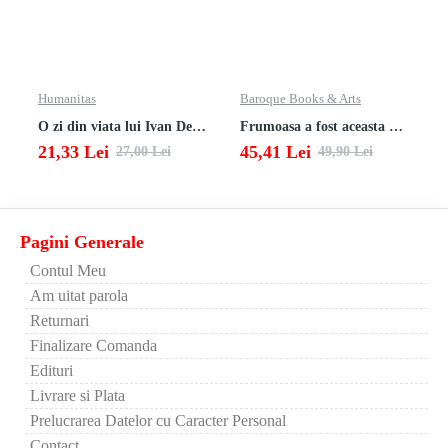
Humanitas
Baroque Books & Arts
O zi din viata lui Ivan Denisovici
Frumoasa a fost aceasta viata. totusi.
21,33 Lei
45,41 Lei
27,00 Lei
49,90 Lei
Pagini Generale
Contul Meu
Am uitat parola
Returnari
Finalizare Comanda
Edituri
Livrare si Plata
Prelucrarea Datelor cu Caracter Personal
Contact