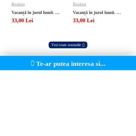
Booklet
Booklet
Vacanță în jurul lumii. Matematică clasa a VII-a – EDIȚIA 2026
Vacanță în jurul lumii. Matematică clasa a VI-a – EDIȚIA 2026
33,00 Lei
33,00 Lei
Vezi toate noutatile
Te-ar putea interesa si...