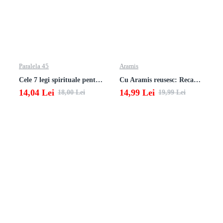
Paralela 45
Aramis
Cele 7 legi spirituale pentru parinti
Cu Aramis reusesc: Recapitulare si evaluare - Clasa a 3-a (Matematica si Stiinte ale naturii)
14,04 Lei
14,99 Lei
18,00 Lei
19,99 Lei