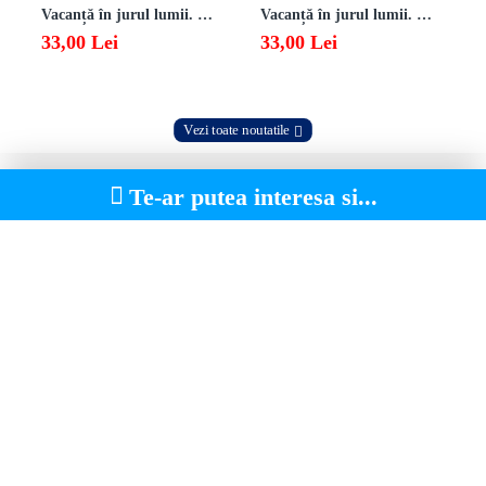
Vacanță în jurul lumii. Matematică clasa a VII-a – EDIȚIA 2026
Vacanță în jurul lumii. Matematică clasa a VI-a – EDIȚIA 2026
33,00 Lei
33,00 Lei
Vezi toate noutatile
Te-ar putea interesa si...