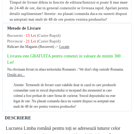
Timpul de livrare difera in functie de editura/furnizor si poate fi mai mare
de 24-48 de ore, dar in general comenzile se livreaza rapid. Apelati pentru
detalii suplimentare! Atentie: nu plasati comanda daca nu sunteti dispusi
sa asteptati mai mult de 48 de ore pentru venirea produselor!
Metode de Livrare
Bucuresti -
15 Lei
(Curier Rapid)
Provincie -
21 Lei
(Curier Rapid)
Ridicare din Magazin (Bucuresti) ->
Locatie
Livrarea este GRATUITA pentru comenzi in valoare de minim 300
Lei!
Nu efectuam livrari in afara teritoriului Romaniei. / We don't ship outside Romania.
Detalii aici...
Atentie: Termenele de livrare sunt valabile doar in cazul in care produsele
comandate sunt in stocul depozitului si incepand din momentul in care
coletul a fost preluat de catre firma de curierat. Stocul depozitului nu este
legat de site. Nu plasati comanda daca nu sunteti dispusi sa asteptati mai
mult de 48 de ore pentru venirea produselor!
DESCRIERE
Lucrarea Limba română pentru toți se adresează tuturor celor