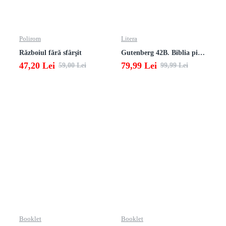
Polirom
Litera
Războiul fără sfârşit
Gutenberg 42B. Biblia pierduta
47,20 Lei
79,99 Lei
59,00 Lei
99,99 Lei
Booklet
Booklet