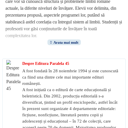
care vor să cunoască structura și problemele limbii române
actuale, la diferite niveluri de învățare. Elevii vor delimita, din
prezentarea propusă, aspectele programei lor, putând să
stabilească astfel corelația cu întregul sistem al limbii. Studenții și
profesorii vor găsi conținuturile de învățare în toată
complexitatea lor.
Primele capitole teoretice propun descrierea și sistematizarea
semnelor de ortografie și de punctuație și, de asemenea,
abordează fonetica și vocabularul limbii române. Acestea sunt
Despre Editura Paralela 45
însoțite de o parte aplicativă, reprezentată de teste-grilă.
A fost fondată în 28 noiembrie 1994 și este cunoscută
ca fiind una dintre cele mai importante edituri
Capitolele referitoare la structurile morfologice (clasificare și
românești.
A fost inițiată ca o editură de carte educațională și
flexiune) și sintactice (nivelul propozițional și frastic) sunt
beletristică. Din 2002, producția editorială s-a
sistematizate în tabele. Ele sunt urmate de o abordare aplicativă
diversificat, țintind un profil enciclopedic, astfel încât
mai complexă: pe lângă testele-grilă de la sfârșit, propun, la
în prezent sunt organizate 4 departamente editoriale:
fiecare parte de vorbire și la fiecare funcție sintactică, texte
ficțiune, nonficțiune, literatură pentru copii și
analizate (modele de analiză gramaticală) și texte de analizat cu
adolescenți și educațional – în 72 de colecții, care
problemele respective. Textele au fost selectate, de cele mai
acoperă peste 70 de domenii. Majoritatea produselor