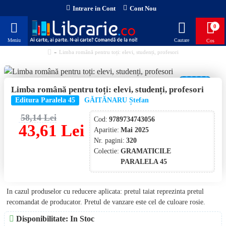
Intrare in Cont
Cont Nou
0
Limba română pentru toți: elevi, studenți, profesori
-25 %
Limba română pentru toți: elevi, studenți, profesori
NOU!
Editura Paralela 45
GĂITĂNARU Ștefan
58,14 Lei
Cod:
9789734743056
43,61 Lei
Aparitie:
Mai 2025
Nr. pagini:
320
Colectie:
GRAMATICILE
PARALELA 45
In cazul produselor cu reducere aplicata: pretul taiat reprezinta pretul
recomandat de producator. Pretul de vanzare este cel de culoare rosie.
Disponibilitate: In Stoc