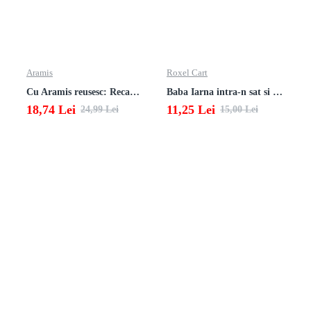
Aramis
Roxel Cart
Cu Aramis reusesc: Recapitulare si evaluare - Clasa a 4-a (Matematica, Stiinte ale naturii si Educatie civica)
Baba Iarna intra-n sat si alte poezii
18,74 Lei
11,25 Lei
24,99 Lei
15,00 Lei