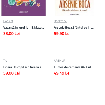
Booklet
Bookzone
Vacanță în jurul lumii. Matematică clasa a V-a – EDIȚIA 2026
Arsenie Boca.Sfântul cu inima cat cerul
33,00 Lei
59,90 Lei
Trei
ARTHUR
Libera.Un copil si o tara la sfarsitul istoriei.Lea Ypi
Lumea de cerneală #4: Culoarea răzbunării
59,00 Lei
49,49 Lei