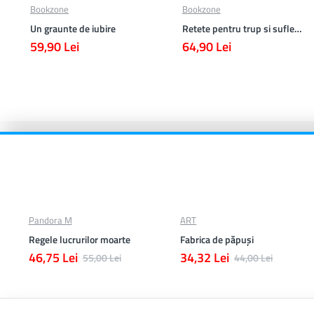
Bookzone
Bookzone
Un graunte de iubire
Retete pentru trup si suflet din bucataria manastirii
59,90 Lei
64,90 Lei
Pandora M
ART
Regele lucrurilor moarte
Fabrica de păpuși
46,75 Lei
34,32 Lei
55,00 Lei
44,00 Lei