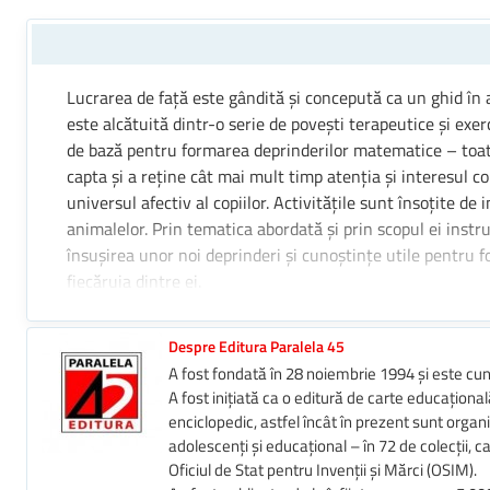
Lucrarea de față este gândită și concepută ca un ghid în a
este alcătuită dintr-o serie de povești terapeutice și exerci
de bază pentru formarea deprinderilor matematice – toate 
capta și a reține cât mai mult timp atenția și interesul co
universul afectiv al copiilor. Activitățile sunt însoțite de
animalelor. Prin tematica abordată și prin scopul ei instru
însușirea unor noi deprinderi și cunoștințe utile pentru fo
fiecăruia dintre ei.
Nimic nu e imposibil! Încearca și vei reuși!
Despre Editura Paralela 45
A fost fondată în 28 noiembrie 1994 și este cun
A fost inițiată ca o editură de carte educațională
enciclopedic, astfel încât în prezent sunt organi
adolescenți și educațional – în 72 de colecții,
Oficiul de Stat pentru Invenții și Mărci (OSIM).