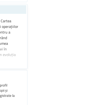
. Cartea
i operațiilor
entru a
orând
 lumea
vi în
în evoluția
profil
pii și
gistrate la