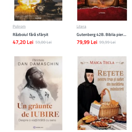
Polirom
Litera
Războiul fără sfârşit
Gutenberg 42B. Biblia pierduta
47,20 Lei
79,99 Lei
59,00 Lei
99,99 Lei