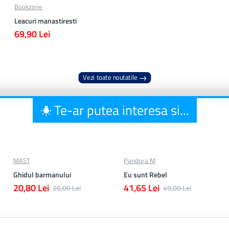
Bookzone
Leacuri manastiresti
69,90 Lei
Vezi toate noutatile
Te-ar putea interesa si...
MAST
Pandora M
Ghidul barmanului
Eu sunt Rebel
20,80 Lei
41,65 Lei
26,00 Lei
49,00 Lei