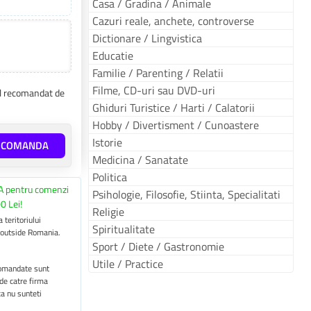
Casa / Gradina / Animale
Cazuri reale, anchete, controverse
Dictionare / Lingvistica
Educatie
Familie / Parenting / Relatii
Filme, CD-uri sau DVD-uri
tul recomandat de
Ghiduri Turistice / Harti / Calatorii
Hobby / Divertisment / Cunoastere
Istorie
E COMANDA
Medicina / Sanatate
Politica
A pentru comenzi
Psihologie, Filosofie, Stiinta, Specialitati
0 Lei!
Religie
 teritoriului
Spiritualitate
 outside Romania.
Sport / Diete / Gastronomie
Utile / Practice
 comandate sunt
 de catre firma
ca nu sunteti