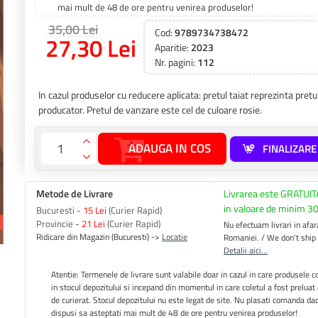
mai mult de 48 de ore pentru venirea produselor!
35,00 Lei
Cod:
9789734738472
27,30 Lei
Aparitie:
2023
Nr. pagini:
112
In cazul produselor cu reducere aplicata: pretul taiat reprezinta pre
producator. Pretul de vanzare este cel de culoare rosie.
ADAUGA IN COS
FINALIZAR
Metode de Livrare
Livrarea este GRATUIT
in valoare de minim 30
Bucuresti -
15 Lei
(Curier Rapid)
Provincie -
21 Lei
(Curier Rapid)
Nu efectuam livrari in afara
Ridicare din Magazin (Bucuresti) ->
Locatie
Romaniei. / We don't ship
Detalii aici...
Atentie: Termenele de livrare sunt valabile doar in cazul in care produsele
in stocul depozitului si incepand din momentul in care coletul a fost preluat
de curierat. Stocul depozitului nu este legat de site. Nu plasati comanda da
dispusi sa asteptati mai mult de 48 de ore pentru venirea produselor!