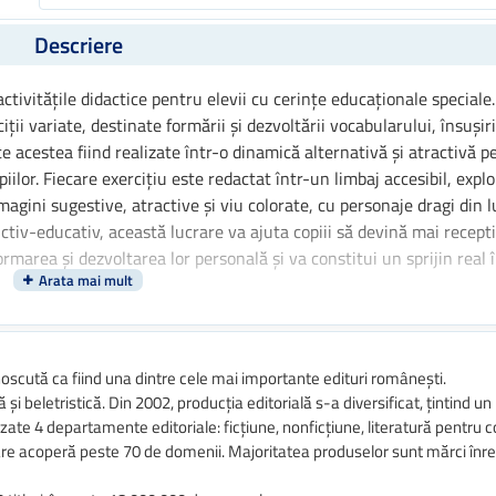
Descriere
ctivitățile didactice pentru elevii cu cerințe educaționale speciale
ții variate, destinate formării și dezvoltării vocabularului, însușiri
acestea fiind realizate într-o dinamică alternativă și atractivă p
piilor. Fiecare exercițiu este redactat într-un limbaj accesibil, expl
 imagini sugestive, atractive și viu colorate, cu personaje dragi din
ctiv-educativ, această lucrare va ajuta copiii să devină mai recepti
rmarea și dezvoltarea lor personală și va constitui un sprijin real 
oscută ca fiind una dintre cele mai importante edituri românești.
 și beletristică. Din 2002, producția editorială s-a diversificat, țintind un 
zate 4 departamente editoriale: ficțiune, nonficțiune, literatură pentru co
 care acoperă peste 70 de domenii. Majoritatea produselor sunt mărci înre