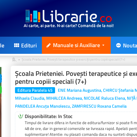
Manuale si Auxiliare
le
Edituri
Nouta
Şcoala Prieteniei. Poveşti terapeutice şi exerciţii pentru copiii speciali (7+)
Şcoala Prieteniei. Poveşti terapeutice şi exe
pentru copiii speciali (7+)
Editura Paralela 45
ENE Mariana Augustina, CHIRCU Ștefania M
Mihaela Claudia, MIHALCEA Andreea, NICOLAE Raluca Elena, NIȚĂ 
PANDELEA Ancuța Manolescu, ZAMFIRESCU Roxana Camelia
Disponibilitate: In Stoc
Timpul de livrare difera in functie de editura/furnizor si poate fi
48 de ore, dar in general comenzile se livreaza rapid. Apelati pent
suplimentare! Atentie: nu plasati comanda daca nu sunteti dispus