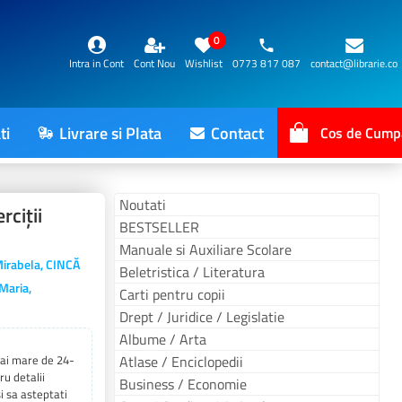
0
Intra in Cont
Cont Nou
Wishlist
0773 817 087
contact@librarie.co
ti
Livrare si Plata
Contact
Cos de Cump
Noutati
rciţii
BESTSELLER
Manuale si Auxiliare Scolare
irabela, CINCĂ
Beletristica / Literatura
Maria,
Carti pentru copii
Drept / Juridice / Legislatie
Albume / Arta
 mai mare de 24-
Atlase / Enciclopedii
ru detalii
Business / Economie
i sa asteptati