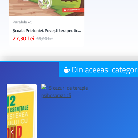
Paralela 45
Şcoala Prieteniei. Poveşti terapeutice şi exerciţii pentru copiii speciali (7+)
27,30 Lei
35,00 Lei
Din aceeasi categor