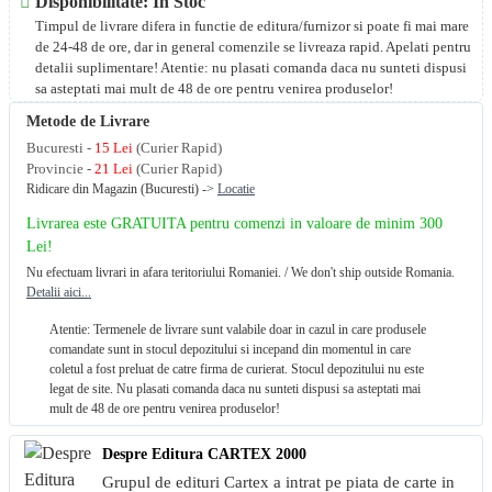
Disponibilitate: In Stoc
Timpul de livrare difera in functie de editura/furnizor si poate fi mai mare
de 24-48 de ore, dar in general comenzile se livreaza rapid. Apelati pentru
detalii suplimentare! Atentie: nu plasati comanda daca nu sunteti dispusi
sa asteptati mai mult de 48 de ore pentru venirea produselor!
Metode de Livrare
Bucuresti -
15 Lei
(Curier Rapid)
Provincie -
21 Lei
(Curier Rapid)
Ridicare din Magazin (Bucuresti) ->
Locatie
Livrarea este GRATUITA pentru comenzi in valoare de minim 300
Lei!
Nu efectuam livrari in afara teritoriului Romaniei. / We don't ship outside Romania.
Detalii aici...
Atentie: Termenele de livrare sunt valabile doar in cazul in care produsele
comandate sunt in stocul depozitului si incepand din momentul in care
coletul a fost preluat de catre firma de curierat. Stocul depozitului nu este
legat de site. Nu plasati comanda daca nu sunteti dispusi sa asteptati mai
mult de 48 de ore pentru venirea produselor!
Despre Editura CARTEX 2000
Grupul de edituri Cartex a intrat pe piata de carte in