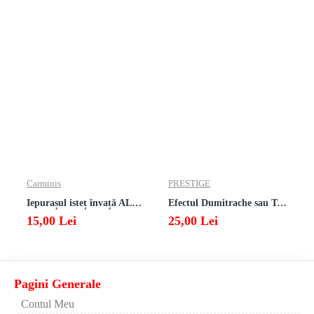
Carminis
PRESTIGE
Iepurașul isteț învață ALFABETUL
Efectul Dumitrache sau Teoria vibratorie a timpului
15,00 Lei
25,00 Lei
Pagini Generale
Contul Meu