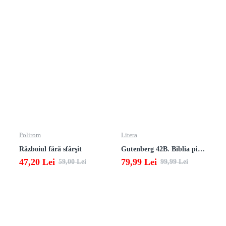
Polirom
Litera
Războiul fără sfârşit
Gutenberg 42B. Biblia pierduta
47,20 Lei
79,99 Lei
59,00 Lei
99,99 Lei