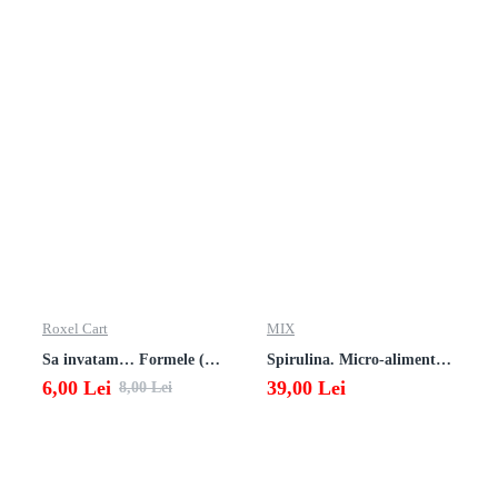
Roxel Cart
MIX
Sa invatam… Formele (Carte de colorat format A4)
Spirulina. Micro-aliment, macro-sănătate
6,00 Lei
39,00 Lei
8,00 Lei