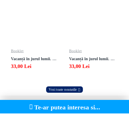
Booklet
Booklet
Vacanță în jurul lumii. Matematică clasa a VII-a – EDIȚIA 2026
Vacanță în jurul lumii. Matematică clasa a VI-a – EDIȚIA 2026
33,00 Lei
33,00 Lei
Vezi toate noutatile
Te-ar putea interesa si...