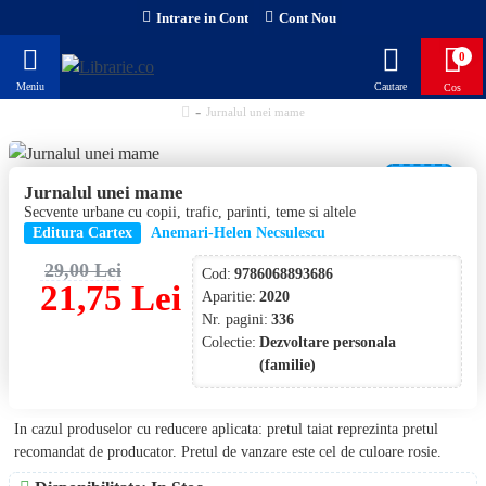
Intrare in Cont
Cont Nou
0
Jurnalul unei mame
-25 %
Jurnalul unei mame
Secvente urbane cu copii, trafic, parinti, teme si altele
Editura Cartex
Anemari-Helen Necsulescu
29,00 Lei
Cod:
9786068893686
21,75 Lei
Aparitie:
2020
Nr. pagini:
336
Colectie:
Dezvoltare personala
(familie)
In cazul produselor cu reducere aplicata: pretul taiat reprezinta pretul
recomandat de producator. Pretul de vanzare este cel de culoare rosie.