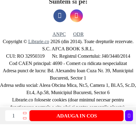
Suntem si pe:
ANPC
ODR
Copyright ©
Librarie.co
2026 (din 2014). Toate drepturile rezervate.
S.C. AFCA BOOK S.R.L.
CUI: RO 32950319 Nr. Registrul Comertului: J40/3440/2014
Cod CAEN principal: 4690 - Comert cu ridicata nespecializat
Adresa punct de lucru: Bd. Alexandru Ioan Cuza Nr. 39, Municipiul
Bucuresti, Sector 1
Adresa sediu social: Aleea Obcina Mica, Nr.5, Camera 1, Bl.A5, Sc.D,
Et.4, Ap.58, Municipiul Bucuresti, Sector 6
Librarie.co foloseste cookies (doar minimul necesar pentru
functionarea normala a site-ului si pentru comenzile plasate).
Detalii aici
ADAUGA IN COS