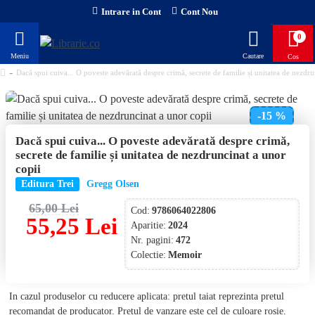
Intrare in Cont
Cont Nou
0
Dacă spui cuiva... O poveste adevărată despre crimă, secrete de familie și unitatea de nezdru
-15 %
Dacă spui cuiva... O poveste adevărată despre crimă,
NOU!
secrete de familie și unitatea de nezdruncinat a unor
copii
Editura Trei
Gregg Olsen
65,00 Lei
Cod:
9786064022806
55,25 Lei
Aparitie:
2024
Nr. pagini:
472
Colectie:
Memoir
In cazul produselor cu reducere aplicata: pretul taiat reprezinta pretul
recomandat de producator. Pretul de vanzare este cel de culoare rosie.