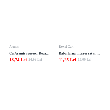
Aramis
Roxel Cart
Cu Aramis reusesc: Recapitulare si evaluare - Clasa a 4-a (Matematica, Stiinte ale naturii si Educatie civica)
Baba Iarna intra-n sat si alte poezii
18,74 Lei
11,25 Lei
24,99 Lei
15,00 Lei