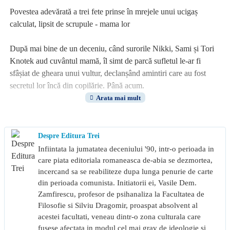
Povestea adevărată a trei fete prinse în mrejele unui ucigaș
calculat, lipsit de scrupule - mama lor
După mai bine de un deceniu, când surorile Nikki, Sami și Tori
Knotek aud cuvântul mamă, îl simt de parcă sufletul le-ar fi
sfâșiat de gheara unui vultur, declanșând amintiri care au fost
secretul lor încă din copilărie. Până acum.
Ani la rând, în spatele ușilor închise ale fermei lor din Raymond
(Washington), mama lor sadică, Shelly, și-a supus fetele unor
abuzuri inimaginabile, umilințe, torturi și terori psihice. Trecând
Despre Editura Trei
împreună prin toate aceste experiențe, Nikki, Sami și Tori au
Infiintata la jumatatea deceniului '90, intr-o perioada in
dezvoltat o legătură sfidătoare care le-a ajutat să devină mult mai
care piata editoriala romaneasca de-abia se dezmortea,
puțin vulnerabile decât și-a imaginat Shelly. Chiar și în timp ce
incercand sa se reabiliteze dupa lunga penurie de carte
din perioada comunista. Initiatorii ei, Vasile Dem.
alții erau atrași în pânza întunecată și perversă a mamei lor, cele
Zamfirescu, profesor de psihanaliza la Facultatea de
trei surori au găsit puterea și curajul de a scăpa de un coșmar tot
Filosofie si Silviu Dragomir, proaspat absolvent al
mai intens, care a culminat cu mai multe crime.
acestei facultati, veneau dintr-o zona culturala care
fusese afectata in modul cel mai grav de ideologie si