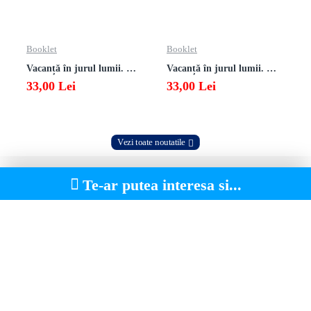
Booklet
Booklet
Vacanță în jurul lumii. Matematică clasa a VII-a – EDIȚIA 2026
Vacanță în jurul lumii. Matematică clasa a VI-a – EDIȚIA 2026
33,00 Lei
33,00 Lei
Vezi toate noutatile
Te-ar putea interesa si...