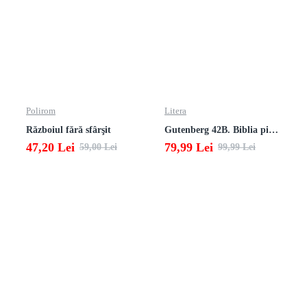
Polirom
Litera
Războiul fără sfârşit
Gutenberg 42B. Biblia pierduta
47,20 Lei
79,99 Lei
59,00 Lei
99,99 Lei