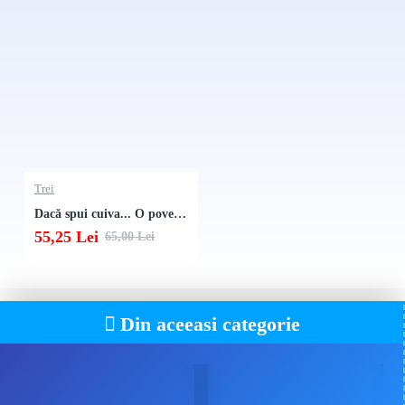
Amish Country (2016); și romanele Victim Six (2010), The Last
Thing She Ever Did (2018), Lying Next to Me (2019) și The
Sound of Rain (2016) și The Weight of Silence (2018) (din seria
Nicole Foster). Originar din Seattle, Olsen locuiește în Olalla
(Washington) împreună cu soția sa și cu Suri, un teckel foarte
răsfățat.
„O relatare înfiorătoare, care îi va face pe cititori să-și pună
întrebări în legătură cu toate rudele ciudate pe care le-au
Trei
cunoscut."
Dacă spui cuiva... O poveste adevărată despre crimă, secrete de familie și unitatea de nezdruncinat a unor copii
Publishers Weekly
55,25 Lei
65,00 Lei
„O poveste tulburătoare despre trei surori și dragostea care le
unește, despre curaj și puterea de a rezista."
People Magazine
Din aceeasi categorie
„Dacă spui cuiva... reușește ceea ce și-a propus — un portret
convingător al terorii și o imagine cât se poate de onestă, dar
sensibilă, a puterii de a supraviețui."