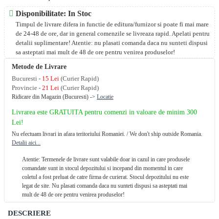
Disponibilitate: In Stoc
Timpul de livrare difera in functie de editura/furnizor si poate fi mai mare
de 24-48 de ore, dar in general comenzile se livreaza rapid. Apelati pentru
detalii suplimentare! Atentie: nu plasati comanda daca nu sunteti dispusi
sa asteptati mai mult de 48 de ore pentru venirea produselor!
Metode de Livrare
Bucuresti -
15 Lei
(Curier Rapid)
Provincie -
21 Lei
(Curier Rapid)
Ridicare din Magazin (Bucuresti) ->
Locatie
Livrarea este GRATUITA pentru comenzi in valoare de minim 300
Lei!
Nu efectuam livrari in afara teritoriului Romaniei. / We don't ship outside Romania.
Detalii aici...
Atentie: Termenele de livrare sunt valabile doar in cazul in care produsele
comandate sunt in stocul depozitului si incepand din momentul in care
coletul a fost preluat de catre firma de curierat. Stocul depozitului nu este
legat de site. Nu plasati comanda daca nu sunteti dispusi sa asteptati mai
mult de 48 de ore pentru venirea produselor!
DESCRIERE