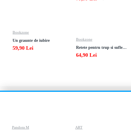
Bookzone
Bookzone
Un graunte de iubire
59,90 Lei
Retete pentru trup si suflet din bucataria manastirii
64,90 Lei
Pandora M
ART