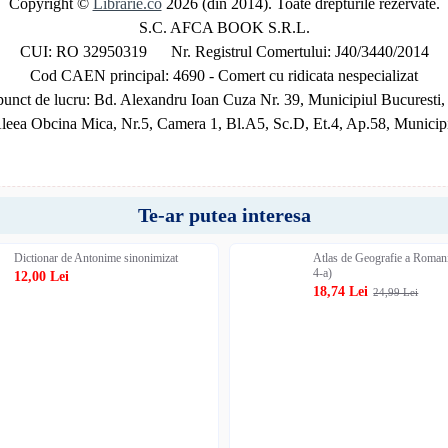
Copyright ©
Librarie.co
2026 (din 2014). Toate drepturile rezervate.
S.C. AFCA BOOK S.R.L.
CUI: RO 32950319 Nr. Registrul Comertului: J40/3440/2014
Cod CAEN principal: 4690 - Comert cu ridicata nespecializat
unct de lucru: Bd. Alexandru Ioan Cuza Nr. 39, Municipiul Bucuresti,
Aleea Obcina Mica, Nr.5, Camera 1, Bl.A5, Sc.D, Et.4, Ap.58, Municipi
Te-ar putea interesa
Dictionar de Antonime sinonimizat
Atlas de Geografie a Romani
4-a)
12,00 Lei
18,74 Lei
24,99 Lei