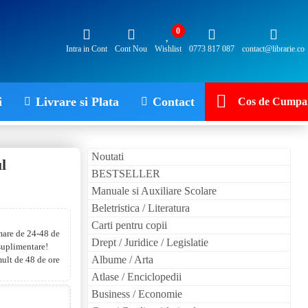
0
Intra in Cont
Cont Nou
Wishlist
0773 817 087
contact@librarie.co
i
Livrare si Plata
Contact
Cos de Cumpar
Noutati
l
BESTSELLER
Manuale si Auxiliare Scolare
Beletristica / Literatura
Carti pentru copii
 mare de 24-48 de
Drept / Juridice / Legislatie
 suplimentare!
Albume / Arta
mult de 48 de ore
Atlase / Enciclopedii
Business / Economie