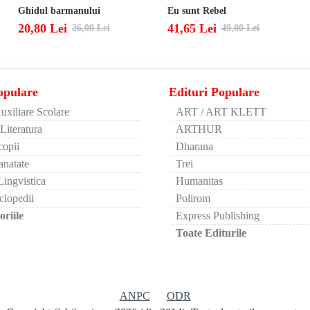
Ghidul barmanului
Eu sunt Rebel
20,80 Lei
41,65 Lei
26,00 Lei
49,00 Lei
opulare
Edituri Populare
uxiliare Scolare
ART / ART KLETT
 Literatura
ARTHUR
copii
Dharana
anatate
Trei
Lingvistica
Humanitas
clopedii
Polirom
riile
Express Publishing
Toate Editurile
ANPC
ODR