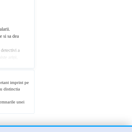
larii.
e si sa dea
 detectivi a
iste aripi,
rtant imprint pe
u distinctia
semnarile unei