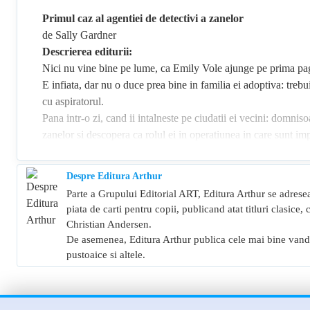
Primul caz al agentiei de detectivi a zanelor
de Sally Gardner
Descrierea editurii:
Nici nu vine bine pe lume, ca Emily Vole ajunge pe prima pagin
E infiata, dar nu o duce prea bine in familia ei adoptiva: trebui
cu aspiratorul.
Pana intr-o zi, cand ii intalneste pe ciudatii ei vecini: domnis
zanelor si descopera ca rolul ei in operatiunea in care sunt impl
chei mergatoare si o multime de iepurasi roz nu e tocmai nei
Despre Editura Arthur
Parte a Grupului Editorial ART, Editura Arthur se adresea
piata de carti pentru copii, publicand atat titluri clasic
Christian Andersen.
De asemenea, Editura Arthur publica cele mai bine vandute
pustoaice si altele.