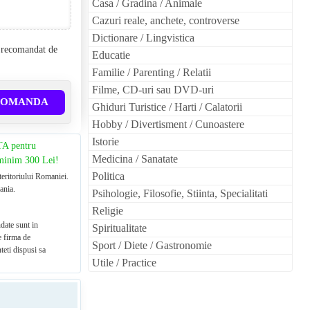
Casa / Gradina / Animale
Cazuri reale, anchete, controverse
Dictionare / Lingvistica
l recomandat de
Educatie
Familie / Parenting / Relatii
Filme, CD-uri sau DVD-uri
COMANDA
Ghiduri Turistice / Harti / Calatorii
Hobby / Divertisment / Cunoastere
Istorie
TA pentru
Medicina / Sanatate
 minim 300 Lei!
Politica
teritoriului Romaniei.
ania.
Psihologie, Filosofie, Stiinta, Specialitati
Religie
date sunt in
Spiritualitate
e firma de
Sport / Diete / Gastronomie
teti dispusi sa
Utile / Practice