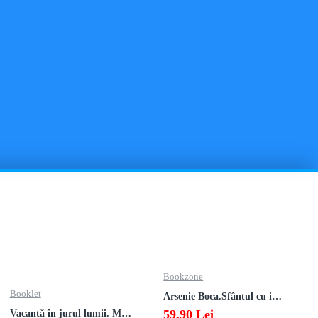
De la acelasi producator
Bookzone
Booklet
Arsenie Boca.Sfântul cu inima cat cerul
59,90 Lei
Vacanță în jurul lumii. Matematică clasa a V-a – EDIȚIA 2026