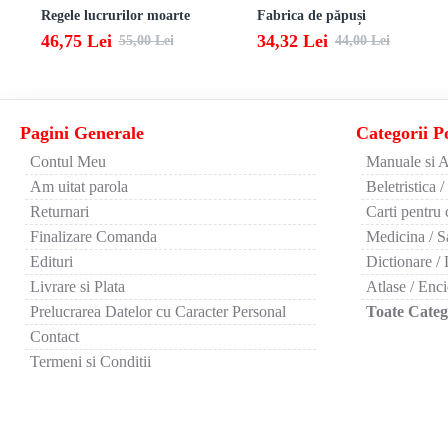
Regele lucrurilor moarte
Fabrica de păpuși
46,75 Lei
34,32 Lei
55,00 Lei
44,00 Lei
Pagini Generale
Categorii P
Contul Meu
Manuale si A
Am uitat parola
Beletristica /
Returnari
Carti pentru 
Finalizare Comanda
Medicina / S
Edituri
Dictionare / 
Livrare si Plata
Atlase / Enci
Prelucrarea Datelor cu Caracter Personal
Toate Catego
Contact
Termeni si Conditii