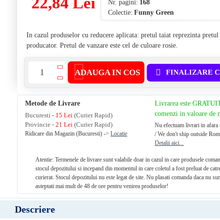
22,84 Lei
Nr. pagini:
168
Colectie:
Funny Green
In cazul produselor cu reducere aplicata: pretul taiat reprezinta pretu
producator. Pretul de vanzare este cel de culoare rosie.
ADAUGA IN COS
FINALIZARE 
Metode de Livrare
Livrarea este GRATUI
comenzi in valoare de
Bucuresti -
15 Lei
(Curier Rapid)
Provincie -
21 Lei
(Curier Rapid)
Nu efectuam livrari in afara 
Ridicare din Magazin (Bucuresti) ->
Locatie
/ We don't ship outside Rom
Detalii aici...
Atentie: Termenele de livrare sunt valabile doar in cazul in care produsele coman
stocul depozitului si incepand din momentul in care coletul a fost preluat de catr
curierat. Stocul depozitului nu este legat de site. Nu plasati comanda daca nu sun
asteptati mai mult de 48 de ore pentru venirea produselor!
Descriere