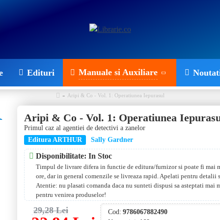
Manuale si Auxiliare
e
Edituri
Noutat
Aripi & Co - Vol. 1: Operatiunea Iepurasul
Aripi & Co - Vol. 1: Operatiunea Iepurasu
Primul caz al agentiei de detectivi a zanelor
Editura ARTHUR
Sally Gardner
Disponibilitate: In Stoc
Timpul de livrare difera in functie de editura/furnizor si poate fi mai
ore, dar in general comenzile se livreaza rapid. Apelati pentru detalii
Atentie: nu plasati comanda daca nu sunteti dispusi sa asteptati mai 
pentru venirea produselor!
29,28 Lei
Cod:
9786067882490