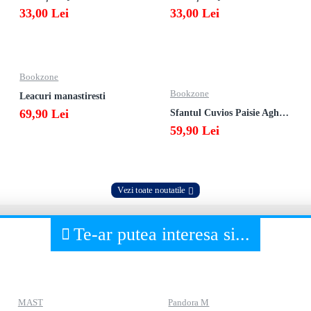
33,00 Lei
33,00 Lei
Bookzone
Bookzone
Leacuri manastiresti
69,90 Lei
Sfantul Cuvios Paisie Aghioritul
59,90 Lei
Vezi toate noutatile
Te-ar putea interesa si...
MAST
Pandora M