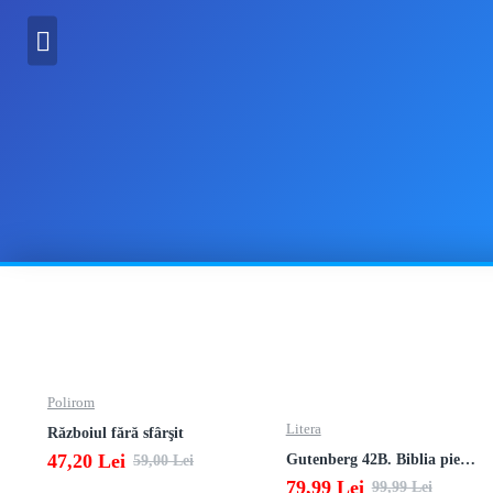
Din aceeasi categori
Polirom
Litera
Războiul fără sfârşit
47,20 Lei
Gutenberg 42B. Biblia pierduta
59,00 Lei
79,99 Lei
99,99 Lei