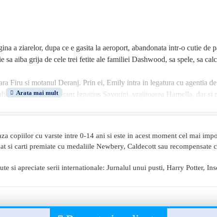
a a ziarelor, dupa ce e gasita la aeroport, abandonata intr-o cutie de pa
e sa aiba grija de cele trei fetite ale familiei Dashwood, sa spele, sa calc
oara Firu si motanul Deranj. Prin ei, Emily intra in legatura cu agentia de
icati detectivul Flagrant Ignatius Savorini, vrajitoarea Harpella, dar si n
nsemnat. Ramaneti pe fir pentru amanunte.
za copiilor cu varste intre 0-14 ani si este in acest moment cel mai impo
e, cat si carti premiate cu medaliile Newbery, Caldecott sau recompensate c
 si apreciate serii internationale: Jurnalul unui pusti, Harry Potter, In