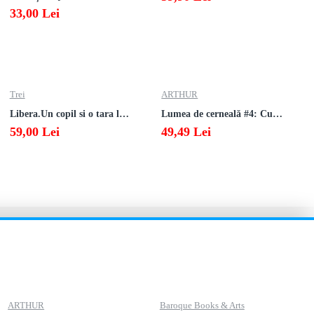
33,00 Lei
Trei
ARTHUR
Libera.Un copil si o tara la sfarsitul istoriei.Lea Ypi
Lumea de cerneală #4: Culoarea răzbunării
59,00 Lei
49,49 Lei
ARTHUR
Baroque Books & Arts