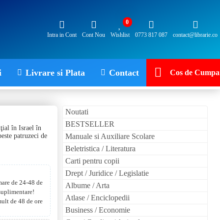
0
Intra in Cont
Cont Nou
Wishlist
0773 817 087
contact@librarie.co
i
Livrare si Plata
Contact
Cos de Cumpar
Noutati
BESTSELLER
al în Israel în
peste patruzeci de
Manuale si Auxiliare Scolare
Beletristica / Literatura
Carti pentru copii
Drept / Juridice / Legislatie
 mare de 24-48 de
Albume / Arta
 suplimentare!
Atlase / Enciclopedii
mult de 48 de ore
Business / Economie