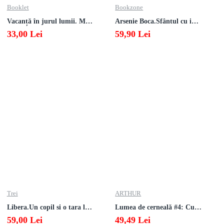
Booklet
Bookzone
Vacanță în jurul lumii. Matematică clasa a V-a – EDIȚIA 2026
Arsenie Boca.Sfântul cu inima cat cerul
33,00 Lei
59,90 Lei
Trei
ARTHUR
Libera.Un copil si o tara la sfarsitul istoriei.Lea Ypi
Lumea de cerneală #4: Culoarea răzbunării
59,00 Lei
49,49 Lei