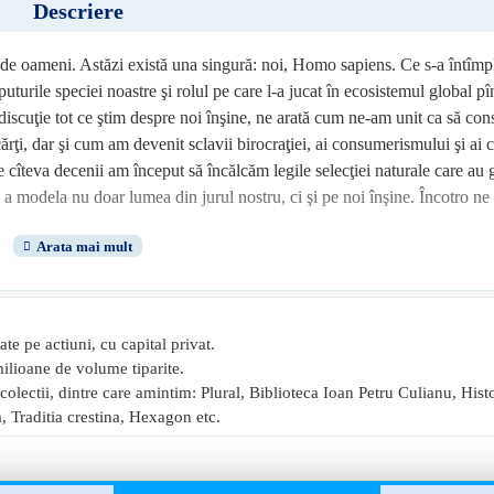
Descriere
de oameni. Astăzi există una singură: noi, Homo sapiens. Ce s-a întîmp
uturile speciei noastre şi rolul pe care l-a jucat în ecosistemul global pî
 discuţie tot ce ştim despre noi înşine, ne arată cum ne-am unit ca să con
ărţi, dar şi cum am devenit sclavii birocraţiei, ai consumerismului şi ai c
e cîteva decenii am început să încălcăm legile selecţiei naturale care au
 a modela nu doar lumea din jurul nostru, ci şi pe noi înşine. Încotro ne
ate pe actiuni, cu capital privat.
milioane de volume tiparite.
i colectii, dintre care amintim: Plural, Biblioteca Ioan Petru Culianu, Hist
 Traditia crestina, Hexagon etc.