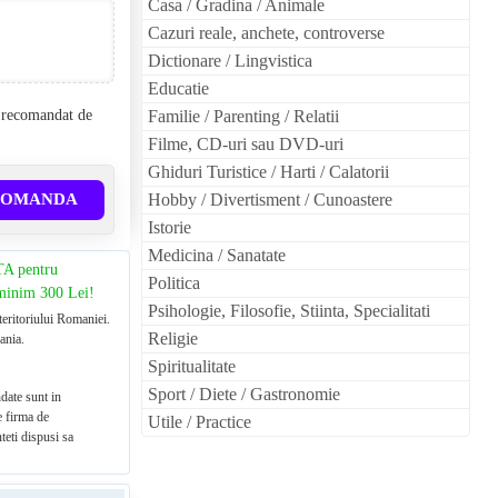
Casa / Gradina / Animale
Cazuri reale, anchete, controverse
Dictionare / Lingvistica
Educatie
l recomandat de
Familie / Parenting / Relatii
Filme, CD-uri sau DVD-uri
Ghiduri Turistice / Harti / Calatorii
COMANDA
Hobby / Divertisment / Cunoastere
Istorie
Medicina / Sanatate
TA pentru
Politica
 minim 300 Lei!
Psihologie, Filosofie, Stiinta, Specialitati
teritoriului Romaniei.
Religie
ania.
Spiritualitate
Sport / Diete / Gastronomie
date sunt in
e firma de
Utile / Practice
teti dispusi sa