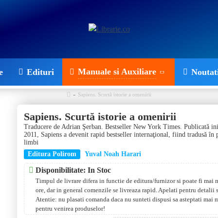
Manuale si Auxiliare
e
Edituri
Noutat
Sapiens. Scurtă istorie a omenirii
Sapiens. Scurtă istorie a omenirii
Traducere de Adrian Şerban. Bestseller New York Times. Publicată iniţi
2011, Sapiens a devenit rapid bestseller internaţional, fiind tradusă în 
limbi
Editura Polirom
Yuval Noah Harari
Disponibilitate: In Stoc
Timpul de livrare difera in functie de editura/furnizor si poate fi mai
ore, dar in general comenzile se livreaza rapid. Apelati pentru detalii
Atentie: nu plasati comanda daca nu sunteti dispusi sa asteptati mai 
pentru venirea produselor!