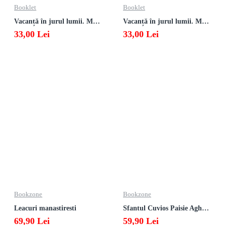
Booklet
Booklet
Vacanță în jurul lumii. Matematică clasa a VII-a – EDIȚIA 2026
Vacanță în jurul lumii. Matematică clasa a VI-a – EDIȚIA 2026
33,00 Lei
33,00 Lei
Bookzone
Bookzone
Leacuri manastiresti
Sfantul Cuvios Paisie Aghioritul
69,90 Lei
59,90 Lei