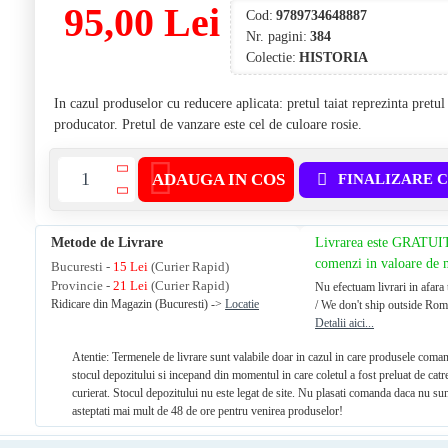
95,00 Lei
Cod:
9789734648887
Nr. pagini:
384
Colectie:
HISTORIA
In cazul produselor cu reducere aplicata: pretul taiat reprezinta pretu
producator. Pretul de vanzare este cel de culoare rosie.
ADAUGA IN COS
FINALIZARE 
Metode de Livrare
Livrarea este GRATUI
comenzi in valoare de
Bucuresti -
15 Lei
(Curier Rapid)
Provincie -
21 Lei
(Curier Rapid)
Nu efectuam livrari in afara 
Ridicare din Magazin (Bucuresti) ->
Locatie
/ We don't ship outside Rom
Detalii aici...
Atentie: Termenele de livrare sunt valabile doar in cazul in care produsele coman
stocul depozitului si incepand din momentul in care coletul a fost preluat de catr
curierat. Stocul depozitului nu este legat de site. Nu plasati comanda daca nu sun
asteptati mai mult de 48 de ore pentru venirea produselor!