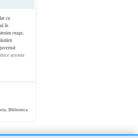
lat cu
nă în
struim oraşe,
ăutării
 guvernat
 duce aceasta
oria, Biblioteca