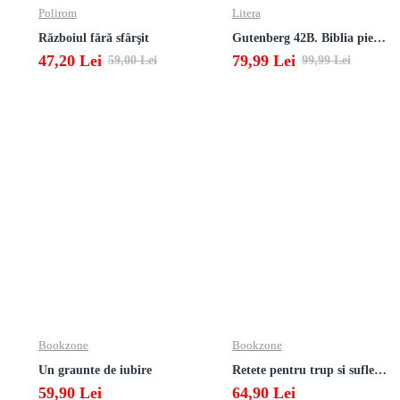
Polirom
Litera
Războiul fără sfârşit
Gutenberg 42B. Biblia pierduta
47,20 Lei
79,99 Lei
59,00 Lei
99,99 Lei
Bookzone
Bookzone
Un graunte de iubire
Retete pentru trup si suflet din bucataria manastirii
59,90 Lei
64,90 Lei