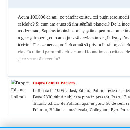
Acum 100.000 de ani, pe pămînt existau cel puţin şase specii 
celelalte? Şi cum am ajuns să fim stăpînii planetei? De la încep
modernitate, Sapiens îmbină istoria şi ştiinţa pentru a pune în
regate şi imperii, cum am ajuns să credem în zei, în legi şi în c
fericirii. De asemenea, ne îndeamnă să privim în viitor, căci d
viaţa în ultimii patru miliarde de ani. Dobîndim capacitatea de
şi ce vrem să devenim?
Despre Editura Polirom
Infiintata in 1995 la Iasi, Editura Polirom este o societ
Peste 7800 titluri publicate pina in prezent. Peste 13 
Titlurile editate de Polirom apar in peste 60 de serii s
Polirom, Biblioteca medievala, Collegium, Ego. Proza,