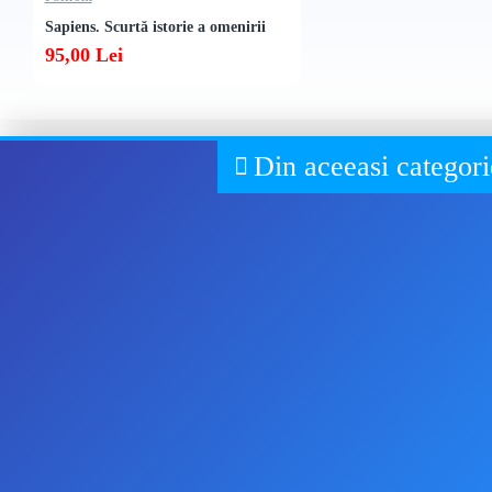
Sapiens. Scurtă istorie a omenirii
95,00 Lei
Din aceeasi categori