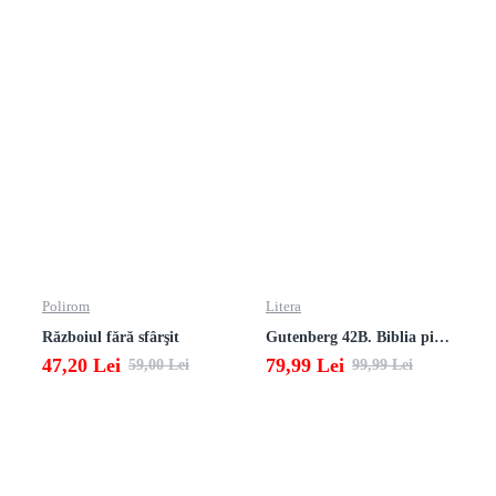
Polirom
Litera
Războiul fără sfârşit
Gutenberg 42B. Biblia pierduta
47,20 Lei
79,99 Lei
59,00 Lei
99,99 Lei