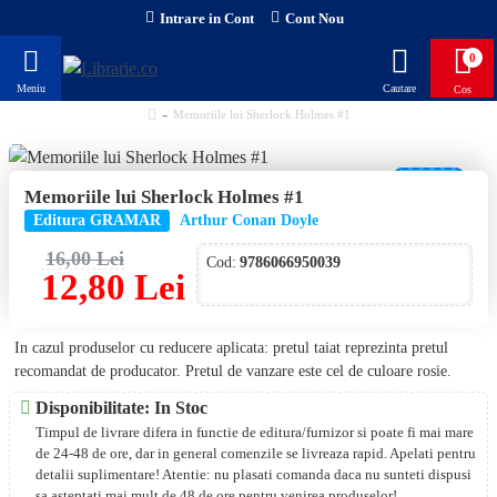
Intrare in Cont
Cont Nou
0
Memoriile lui Sherlock Holmes #1
-20 %
Memoriile lui Sherlock Holmes #1
Editura GRAMAR
Arthur Conan Doyle
16,00 Lei
Cod:
9786066950039
12,80 Lei
In cazul produselor cu reducere aplicata: pretul taiat reprezinta pretul
recomandat de producator. Pretul de vanzare este cel de culoare rosie.
Disponibilitate: In Stoc
Timpul de livrare difera in functie de editura/furnizor si poate fi mai mare
de 24-48 de ore, dar in general comenzile se livreaza rapid. Apelati pentru
detalii suplimentare! Atentie: nu plasati comanda daca nu sunteti dispusi
sa asteptati mai mult de 48 de ore pentru venirea produselor!