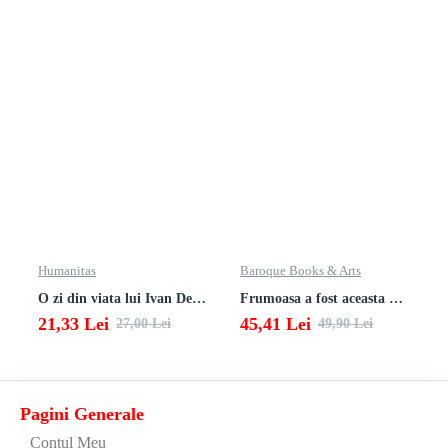
Humanitas
Baroque Books & Arts
O zi din viata lui Ivan Denisovici
Frumoasa a fost aceasta viata. totusi.
21,33 Lei
45,41 Lei
27,00 Lei
49,90 Lei
Pagini Generale
Contul Meu