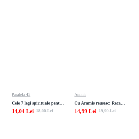
Paralela 45
Aramis
Cele 7 legi spirituale pentru parinti
Cu Aramis reusesc: Recapitulare si evaluare - Clasa a 3-a (Matematica si Stiinte ale naturii)
14,04 Lei
14,99 Lei
18,00 Lei
19,99 Lei