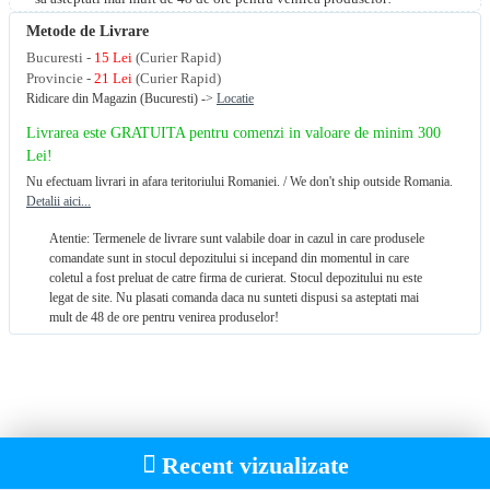
Metode de Livrare
Bucuresti -
15 Lei
(Curier Rapid)
Provincie -
21 Lei
(Curier Rapid)
Ridicare din Magazin (Bucuresti) ->
Locatie
Livrarea este GRATUITA pentru comenzi in valoare de minim 300
Lei!
Nu efectuam livrari in afara teritoriului Romaniei. / We don't ship outside Romania.
Detalii aici...
Atentie: Termenele de livrare sunt valabile doar in cazul in care produsele
comandate sunt in stocul depozitului si incepand din momentul in care
coletul a fost preluat de catre firma de curierat. Stocul depozitului nu este
legat de site. Nu plasati comanda daca nu sunteti dispusi sa asteptati mai
mult de 48 de ore pentru venirea produselor!
Recent vizualizate