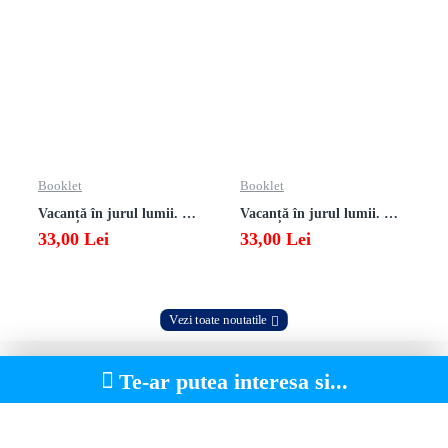
Booklet
Booklet
Vacanță în jurul lumii. Matematică clasa a VII-a – EDIȚIA 2026
Vacanță în jurul lumii. Matematică clasa a VI-a – EDIȚIA 2026
33,00 Lei
33,00 Lei
Vezi toate noutatile
Te-ar putea interesa si...