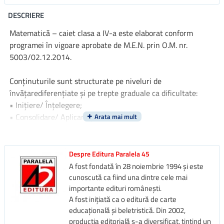
DESCRIERE
Matematică – caiet clasa a IV-a este elaborat conform
programei în vigoare aprobate de M.E.N. prin O.M. nr.
5003/02.12.2014.
Conţinuturile sunt structurate pe niveluri de
învăţarediferenţiate și pe trepte graduale ca dificultate:
• Iniţiere/ Înţelegere;
• Consolidare/ Aplicare și exersare.
Lucrarea conţine exerciţii, teste de evaluare iniţială,stadială
și finală, dar și autoevaluări, fiind utilă atâtîn activităţile de
Despre Editura Paralela 45
învăţare standard, cât și în pregătirea suplimentară a
A fost fondată în 28 noiembrie 1994 și este
elevilor.
cunoscută ca fiind una dintre cele mai
importante edituri românești.
A fost inițiată ca o editură de carte
educațională și beletristică. Din 2002,
producția editorială s-a diversificat, țintind un