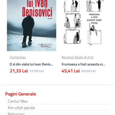
Humanitas
Baroque Books & Arts
O zi din viata lui Ivan Denisovici
Frumoasa a fost aceasta viata. totusi.
21,33 Lei
45,41 Lei
27,00 Lei
49,90 Lei
Pagini Generale
Contul Meu
Am uitat parola
Returnari