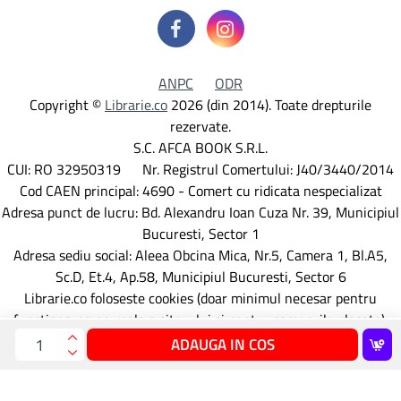
ANPC
ODR
Copyright ©
Librarie.co
2026 (din 2014). Toate drepturile
rezervate.
S.C. AFCA BOOK S.R.L.
CUI: RO 32950319 Nr. Registrul Comertului: J40/3440/2014
Cod CAEN principal: 4690 - Comert cu ridicata nespecializat
Adresa punct de lucru: Bd. Alexandru Ioan Cuza Nr. 39, Municipiul
Bucuresti, Sector 1
Adresa sediu social: Aleea Obcina Mica, Nr.5, Camera 1, Bl.A5,
Sc.D, Et.4, Ap.58, Municipiul Bucuresti, Sector 6
Librarie.co foloseste cookies (doar minimul necesar pentru
functionarea normala a site-ului si pentru comenzile plasate).
Detalii aici
ADAUGA IN COS