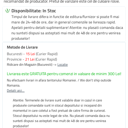
recomandat de producator. Pretul de vanzare este cel de culoare rosie.
Disponibilitate: In Stoc
Timpul de livrare difera in functie de editura/furnizor si poate fi mai
mare de 24-48 de ore, dar in general comenzile se livreaza rapid.
Apelati pentru detalii suplimentare! Atentie: nu plasati comanda daca
nu sunteti dispusi sa asteptati mai mult de 48 de ore pentru venirea
produselor!
Metode de Livrare
Bucuresti -
15 Lei
(Curier Rapid)
Provincie -
21 Lei
(Curier Rapid)
Ridicare din Magazin (Bucuresti) ->
Locatie
Livrarea este GRATUITA pentru comenzi in valoare de minim 300 Lei!
Nu efectuam livrari in afara teritoriului Romaniei. / We don't ship outside
Romania.
Detalii aici...
Atentie: Termenele de livrare sunt valabile doar in cazul in care
produsele comandate sunt in stocul depozitului si incepand din
momentul in care coletul a fost preluat de catre firma de curierat.
Stocul depozitului nu este legat de site. Nu plasati comanda daca nu
sunteti dispusi sa asteptati mai mult de 48 de ore pentru venirea
produselor!