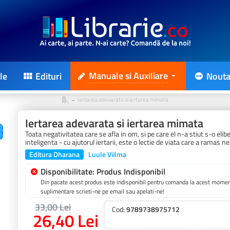
Manuale si Auxiliare
le
Edituri
Nouta
Iertarea adevarata si iertarea mimata
Iertarea adevarata si iertarea mimata
Toata negativitatea care se afla in om, si pe care el n-a stiut s-o elib
inteligenta - cu ajutorul iertarii, este o lectie de viata care a ramas n
Editura Dharana
Luule Viilma
Disponibilitate: Produs Indisponibil
Din pacate acest produs este indisponibil pentru comanda la acest moment
suplimentare scrieti-ne pe email sau apelati-ne!
33,00 Lei
Cod:
9789738975712
26,40 Lei