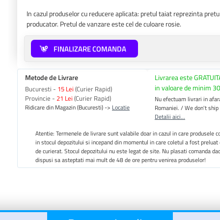
In cazul produselor cu reducere aplicata: pretul taiat reprezinta pre
producator. Pretul de vanzare este cel de culoare rosie.
FINALIZARE COMANDA
Metode de Livrare
Livrarea este GRATUIT
in valoare de minim 30
Bucuresti -
15 Lei
(Curier Rapid)
Provincie -
21 Lei
(Curier Rapid)
Nu efectuam livrari in afara
Ridicare din Magazin (Bucuresti) ->
Locatie
Romaniei. / We don't ship
Detalii aici...
Atentie: Termenele de livrare sunt valabile doar in cazul in care produsele
in stocul depozitului si incepand din momentul in care coletul a fost preluat
de curierat. Stocul depozitului nu este legat de site. Nu plasati comanda da
dispusi sa asteptati mai mult de 48 de ore pentru venirea produselor!