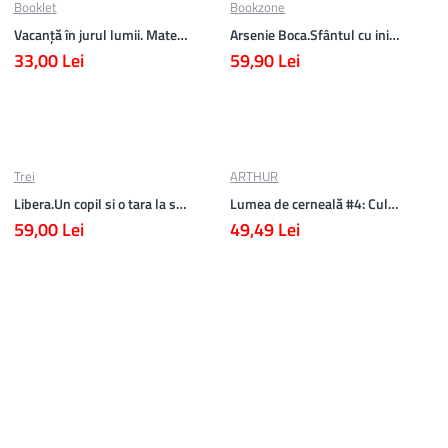
Booklet
Bookzone
Vacanță în jurul lumii. Matematică clasa a V-a – EDIȚIA 2026
Arsenie Boca.Sfântul cu inima cat cerul
33,00 Lei
59,90 Lei
Trei
ARTHUR
Libera.Un copil si o tara la sfarsitul istoriei.Lea Ypi
Lumea de cerneală #4: Culoarea răzbunării
59,00 Lei
49,49 Lei