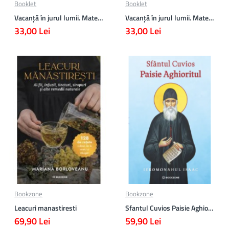
Booklet
Booklet
Vacanță în jurul lumii. Matematică clasa a VII-a – EDIȚIA 2026
Vacanță în jurul lumii. Matematică clasa a VI-a – EDIȚIA 2026
33,00 Lei
33,00 Lei
Bookzone
Bookzone
Leacuri manastiresti
Sfantul Cuvios Paisie Aghioritul
69,90 Lei
59,90 Lei