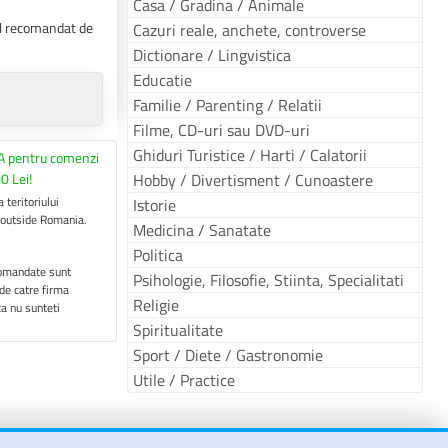
Casa / Gradina / Animale
tul recomandat de
Cazuri reale, anchete, controverse
Dictionare / Lingvistica
Educatie
Familie / Parenting / Relatii
Filme, CD-uri sau DVD-uri
Ghiduri Turistice / Harti / Calatorii
A pentru comenzi
0 Lei!
Hobby / Divertisment / Cunoastere
 teritoriului
Istorie
 outside Romania.
Medicina / Sanatate
Politica
 comandate sunt
Psihologie, Filosofie, Stiinta, Specialitati
 de catre firma
Religie
ca nu sunteti
Spiritualitate
Sport / Diete / Gastronomie
Utile / Practice