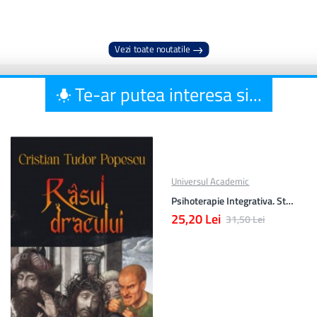
Vezi toate noutatile
Te-ar putea interesa si...
Universul Academic
Psihoterapie Integrativa. Studii
25,20 Lei
31,50 Lei