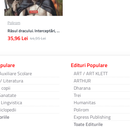
Polirom
Râsul dracului. Interceptări, informaţii desecretizate, autodenunţuri
35,96 Lei
44,95 Lei
opulare
Edituri Populare
Auxiliare Scolare
ART / ART KLETT
 / Literatura
ARTHUR
 copii
Dharana
Sanatate
Trei
 Lingvistica
Humanitas
iclopedii
Polirom
riile
Express Publishing
Toate Editurile