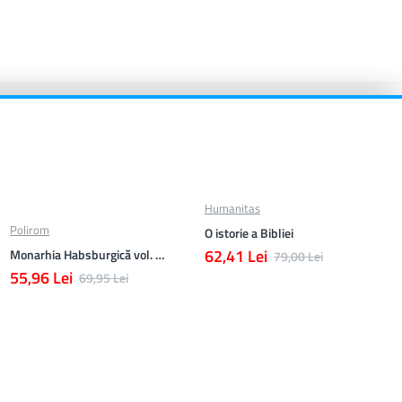
Humanitas
Polirom
O istorie a Bibliei
62,41 Lei
Monarhia Habsburgică vol. VI (1848-1918)
79,00 Lei
55,96 Lei
69,95 Lei