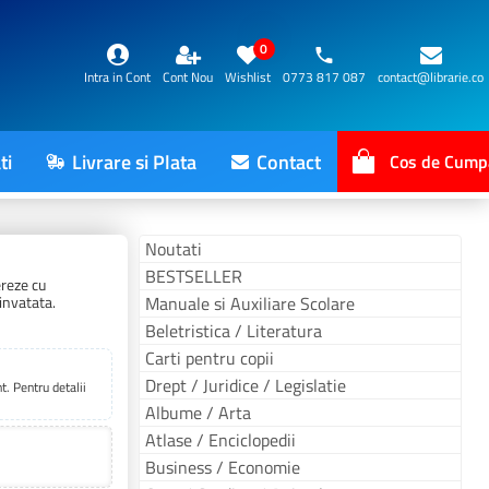
0
Intra in Cont
Cont Nou
Wishlist
0773 817 087
contact@librarie.co
ti
Livrare si Plata
Contact
Cos de Cump
Noutati
BESTSELLER
ereze cu
einvatata.
Manuale si Auxiliare Scolare
Beletristica / Literatura
Carti pentru copii
Drept / Juridice / Legislatie
. Pentru detalii
Albume / Arta
Atlase / Enciclopedii
Business / Economie