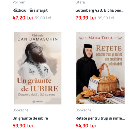
Polirom
Litera
Războiul fără sfârşit
Gutenberg 42B. Biblia pierduta
47,20 Lei
79,99 Lei
59,00 Lei
99,99 Lei
Bookzone
Bookzone
Un graunte de iubire
Retete pentru trup si suflet din bucataria manastirii
59,90 Lei
64,90 Lei